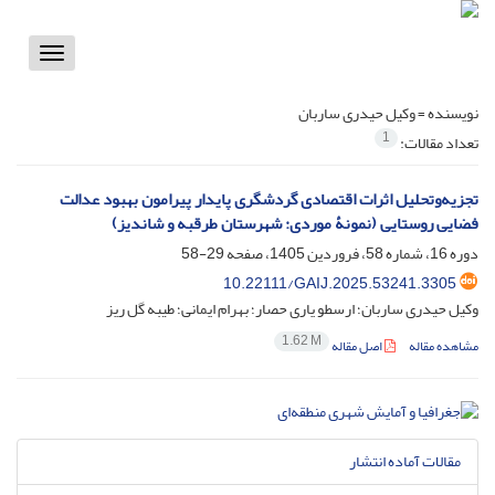
Toggle
vigation
نویسنده =
وکیل حیدری ساربان
1
تعداد مقالات:
تجزیه‌وتحلیل اثرات اقتصادی گردشگری پایدار پیرامون بهبود عدالت
فضایی روستایی (نمونۀ موردی: شهرستان طرقبه و شاندیز)
دوره 16، شماره 58، فروردین 1405، صفحه
29-58
10.22111/GAIJ.2025.53241.3305
وکیل حیدری ساربان؛ ارسطو یاری حصار؛ بهرام ایمانی؛ طیبه گل ریز
1.62 M
مشاهده مقاله
اصل مقاله
مقالات آماده انتشار