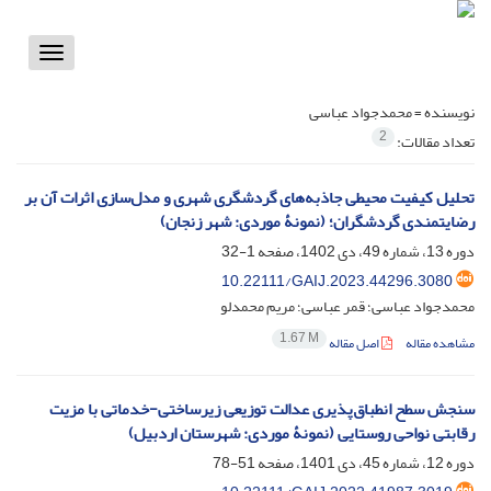
Toggle
vigation
نویسنده =
محمدجواد عباسی
2
تعداد مقالات:
تحلیل کیفیت محیطی جاذبه‌های گردشگری شهری و مدل‌سازی اثرات آن بر
رضایتمندی گردشگران؛ (نمونۀ موردی: شهر زنجان)
دوره 13، شماره 49، دی 1402، صفحه
1-32
10.22111/GAIJ.2023.44296.3080
محمدجواد عباسی؛ قمر عباسی؛ مریم محمدلو
1.67 M
مشاهده مقاله
اصل مقاله
سنجش سطح انطباق‌پذیری عدالت توزیعی زیرساختی-خدماتی با مزیت
رقابتی نواحی روستایی (نمونۀ موردی: شهرستان اردبیل)
دوره 12، شماره 45، دی 1401، صفحه
51-78