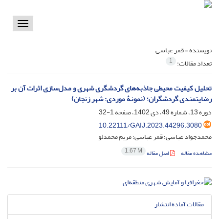
Toggle
vigation
نویسنده =
قمر عباسی
1
تعداد مقالات:
تحلیل کیفیت محیطی جاذبه‌های گردشگری شهری و مدل‌سازی اثرات آن بر
رضایتمندی گردشگران؛ (نمونۀ موردی: شهر زنجان)
دوره 13، شماره 49، دی 1402، صفحه
1-32
10.22111/GAIJ.2023.44296.3080
محمدجواد عباسی؛ قمر عباسی؛ مریم محمدلو
1.67 M
مشاهده مقاله
اصل مقاله
مقالات آماده انتشار