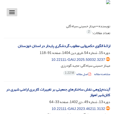
Toggle
vigation
نویسنده =
مهناز حسینی سیاه گلی
2
تعداد مقالات:
ارائة الگوی حکمروایی مطلوب گردشگری پایدار در استان خوزستان
دوره 15، شماره 54، فروردین 1404، صفحه
91-118
10.22111/GAIJ.2025.50032.3237
مهناز حسینی سیاه گلی؛ مجید گودرزی
1.22 M
مشاهده مقاله
اصل مقاله
آینده‌پژوهی نقش ساختارهای جمعیتی بر تغییرات کاربری اراضی شهری در
کلان‌شهر اهواز
دوره 13، شماره 49، دی 1402، صفحه
33-64
10.22111/GAIJ.2023.46211.3132