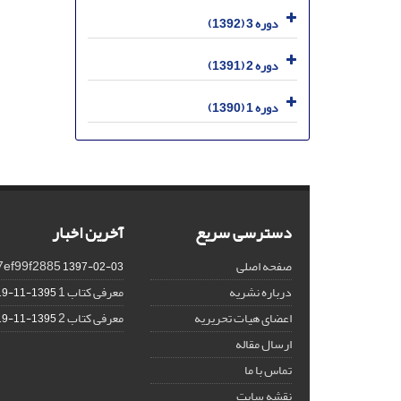
دوره 3 (1392)
دوره 2 (1391)
دوره 1 (1390)
دسترسی سریع
آخرین اخبار
صفحه اصلی
7ef99f2885
1397-02-03
درباره نشریه
معرفی کتاب 1
1395-11-19
اعضای هیات تحریریه
معرفی کتاب 2
1395-11-19
ارسال مقاله
تماس با ما
نقشه سایت