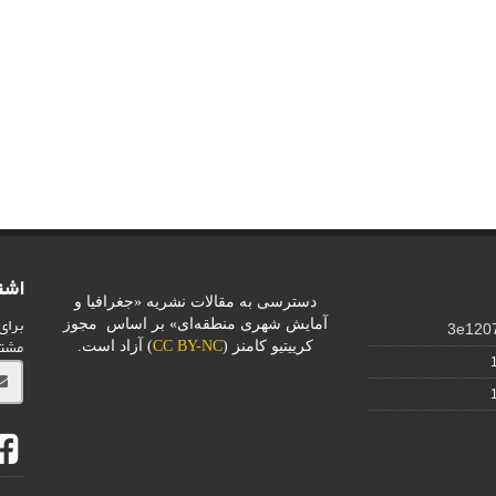
اشت
دسترسی به مقالات نشریه «جغرافیا و
برای
3e120
آمایش شهری منطقه‌ای» بر اساس مجوز
مشت
کرییتیو کامنز (
CC BY-NC
) آزاد است.