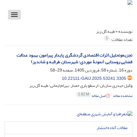
Toggle
vigation
نویسنده =
طیبه گل ریز
1
تعداد مقالات:
تجزیه‌وتحلیل اثرات اقتصادی گردشگری پایدار پیرامون بهبود عدالت
فضایی روستایی (نمونۀ موردی: شهرستان طرقبه و شاندیز)
دوره 16، شماره 58، فروردین 1405، صفحه
29-58
10.22111/GAIJ.2025.53241.3305
وکیل حیدری ساربان؛ ارسطو یاری حصار؛ بهرام ایمانی؛ طیبه گل ریز
1.62 M
مشاهده مقاله
اصل مقاله
مقالات آماده انتشار