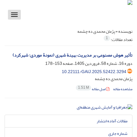
Toggle
vigation
نویسنده =
پژمان محمدی ده چشمه
1
تعداد مقالات:
تأثیر هوش مصنوعی بر مدیریت بهینة شهری (نمونۀ موردی: شهرکرد)
دوره 16، شماره 58، فروردین 1405، صفحه
153-178
10.22111/GAIJ.2025.52422.3294
پژمان محمدی ده چشمه
1.51 M
مشاهده مقاله
اصل مقاله
مقالات آماده انتشار
شماره جاری