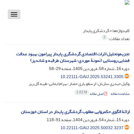
Toggle
vigation
کلیدواژه‌ها =
گردشگری پایدار
2
تعداد مقالات:
تجزیه‌وتحلیل اثرات اقتصادی گردشگری پایدار پیرامون بهبود عدالت
فضایی روستایی (نمونۀ موردی: شهرستان طرقبه و شاندیز)
دوره 16، شماره 58، فروردین 1405، صفحه
29-58
10.22111/GAIJ.2025.53241.3305
وکیل حیدری ساربان؛ ارسطو یاری حصار؛ بهرام ایمانی؛ طیبه گل ریز
1.62 M
مشاهده مقاله
اصل مقاله
ارائة الگوی حکمروایی مطلوب گردشگری پایدار در استان خوزستان
دوره 15، شماره 54، فروردین 1404، صفحه
91-118
10.22111/GAIJ.2025.50032.3237