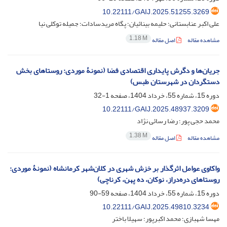
10.22111/GAIJ.2025.51255.3269
علی اکبر عنابستانی؛ حلیمه بینائیان؛ پگاه مریدسادات؛ جمیله توکلی نیا
1.18 M
مشاهده مقاله
اصل مقاله
جریان‌ها و دگرش پایداری اقتصادی فضا (نمونۀ موردی: روستاهای بخش
دستگردان در شهرستان طبس)
دوره 15، شماره 55، خرداد 1404، صفحه
1-32
10.22111/GAIJ.2025.48937.3209
محمد حجی پور؛ رضا رسائی نژاد
1.38 M
مشاهده مقاله
اصل مقاله
واکاوی عوامل اثرگذار بر خزش شهری در کلان‌شهر کرمانشاه (نمونۀ موردی:
روستاهای دره‌دراز، نوکان، ده پهن، کرناچی)
دوره 15، شماره 55، خرداد 1404، صفحه
59-90
10.22111/GAIJ.2025.49810.3234
مهسا شهبازی؛ محمد اکبرپور؛ سهیلا باختر