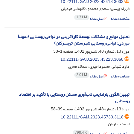
10.22111/GAIJ.2023.42418.3033
فرزاد ویسی؛ سعدی محمدی؛ کاوه ابراهیمیان
1.71 M
مشاهده مقاله
اصل مقاله
تحلیل موانع و مشکلات توسعۀ کارآفرینی در نواحی روستایی (نمونۀ
موردی: نواحی روستایی شهرستان تویسرکان)
دوره 13، شماره 48، شهریور 1402، صفحه
1-38
10.22111/GAIJ.2023.43223.3058
داود شیخی؛ محمود امیری؛ سمانه قمری
2.01 M
مشاهده مقاله
اصل مقاله
تبیین الگوی پارادایمی تاب‌‌آوری مسکن روستایی با تأکید بر اقتصاد
روستایی
دوره 13، شماره 48، شهریور 1402، صفحه
39-58
10.22111/GAIJ.2023.45730.3118
احمد حجاریان
798.4 K
مشاهده مقاله
اصل مقاله