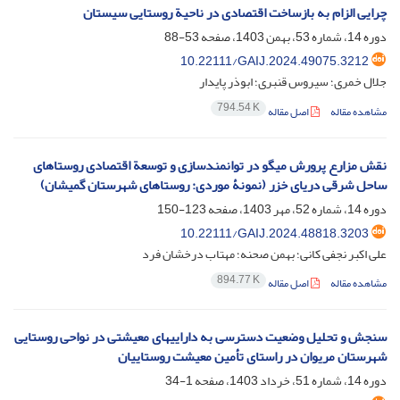
چرایی الزام به بازساخت اقتصادی در ناحیة روستایی سیستان
دوره 14، شماره 53، بهمن 1403، صفحه
53-88
10.22111/GAIJ.2024.49075.3212
جلال خمری؛ سیروس قنبری؛ ابوذر پایدار
794.54 K
مشاهده مقاله
اصل مقاله
نقش مزارع پرورش میگو در توانمندسازی و توسعة اقتصادی روستاهای
ساحل شرقی دریای خزر (نمونۀ موردی: روستاهای شهرستان گمیشان)
دوره 14، شماره 52، مهر 1403، صفحه
123-150
10.22111/GAIJ.2024.48818.3203
علی اکبر نجفی کانی؛ بهمن صحنه؛ مهتاب درخشان فرد
894.77 K
مشاهده مقاله
اصل مقاله
سنجش و تحلیل وضعیت دسترسی به دارایی‏های معیشتی در نواحی روستایی
شهرستان مریوان در راستای تأمین معیشت روستاییان
دوره 14، شماره 51، خرداد 1403، صفحه
1-34