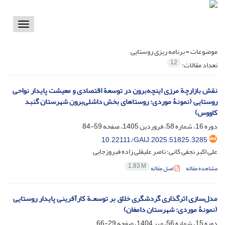
Toggle
vigation
موضوعات =
برنامه ریزی روستایی
12
تعداد مقالات:
نقش بازارچة مرزی اینچه‌برون در توسعة اقتصادی و معیشت پایدار نواحی
روستایی (نمونۀ موردی: روستاهای بخش داشلی‌برون شهرستان گنبد
کاووس)
دوره 16، شماره 58، فروردین 1405، صفحه
59-84
10.22111/GAIJ.2025.51825.3285
علی اکبر نجفی کانی؛ ناصر علیقلی زاده فیروزجایی
1.83 M
مشاهده مقاله
اصل مقاله
مدل‌سازی اثرگذاری گردشگری خلاق بر توسعـة کارآفرینی پایدار روستایی
(نمونۀ موردی: شهرستان دامغان)
دوره 15، شماره 56، مهر 1404، صفحه
29-66