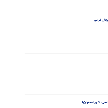
یجان غربی
اسی: شهر اصفهان)