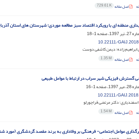
729.61 K
ه
اصل مقاله
ایداری منطقه ای با رویکرد اقتصاد سبز مطالعه موردی؛ شهرستان های استان آذربا
1-18
10.22111/GAIJ.2018
ابراهیم زاده؛ دیمن کاشفی دوست
1.35 M
ه
اصل مقاله
‌سنجی گسترش فیزیکی شهر سراب در ارتباط با عوامل طبیعی
1-16
10.22111/GAIJ.2018
 اسفندیاری؛ دکتر مرتضی قراچورلو
1.54 M
ه
اصل مقاله
ذاری عوامل اجتماعی- فرهنگی بر وفاداری به برند مقصد گردشگری (مورد شن