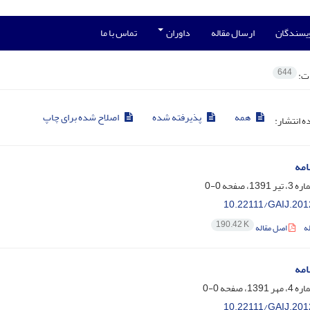
ویسندگان
ارسال مقاله
داوران
تماس با ما
644
ات:
همه
پذیرفته شده
اصلاح شده برای چاپ
ده انتشار:
امه
0-0
10.22111/GAIJ.201
190.42 K
ه
اصل مقاله
امه
0-0
10.22111/GAIJ.201