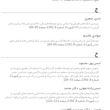
ج
جدی، صغری
بررسی تنگناهای طبیعی و انسانی برای توسعۀ فیزیکی- کالبدی شهرها درشهرستان
گرمی با استفاده ازGIS
[دوره 3، شماره 6، 1392، صفحه 85-96]
جوادی، قاسم
توسعۀ مدل ارزیابی اثرات اختلاط کاربری های شهری بر پایۀ شاخص ها و تحلیل های
مکانی
[دوره 3، شماره 8، 1392، صفحه 69-84]
ح
حسن پور، محمود
تدوین حوزه های راهبردی توسعه مقاصد گردشگری با استفاده از تطبیق تئوریک و
کاربردی مدل های چرخه حیات مقصد و شاخص رنجش داکسی مورد شناسی: مصر،
فرحزاد، محمد آباد کوره گز؛ ابوزیدآباد، بند ریگ و عشین، ریگ جن، جندق
[دوره 3،
شماره 9، 1392، صفحه 15-28]
حسن زاده نفوتی، دکتر محمد
مقایسۀ روش های مختلف رگرسیون دو متغیره در شناسایی رخساره های کویری بر
اساس روابط مؤلّفه های خاک با داده های ماهواره ای مورد شناسی: پلایای ابرکوه- استان
یزد
[دوره 3، شماره 9، 1392، صفحه 111-121]
حسینی، دکتر سید زین العابدین