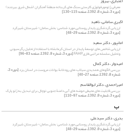
اعتباری، بهروز
معرفی ژئومورفولوژی کارستی سنگ های کربناته منطقۀ آهنگران (شمال شرق بیرجند)
[دوره 3، شماره 8، 1392، صفحه 115-130]
اکبری سامانی، ناهید
ارزیابی گردشگری پایدار روستایی مورد شناسی: بخش سامان- شهرستان شهرکرد
[دوره 3، شماره 9، 1392، صفحه 29-48]
امانپور، دکتر سعید
ارزیابی شاخص های توسعۀ پایدار در استان کرمانشاه با استفاده ازتحلیل رگرسیونی
وتحلیل سلسله مراتبی فازیFAHP
[دوره 3، شماره 9، 1392، صفحه 83-96]
امیدوار، دکتر کمال
بررسی الگوهای همدیدی سیلاب¬های رودخانۀ بوانات مروست در استان یزد
[دوره 3،
شماره 8، 1392، صفحه 27-40]
امیراحمدی، دکتر ابوالقاسم
بررسی قابلیت های محیطی حوضه های آبی دامنۀ جنوبی توچال برای تبدیل به ژئو پارک
[دوره 3، شماره 9، 1392، صفحه 97-110]
ب
بدری، دکتر سیدعلی
ارزیابی گردشگری پایدار روستایی مورد شناسی: بخش سامان- شهرستان شهرکرد
[دوره 3، شماره 9، 1392، صفحه 29-48]