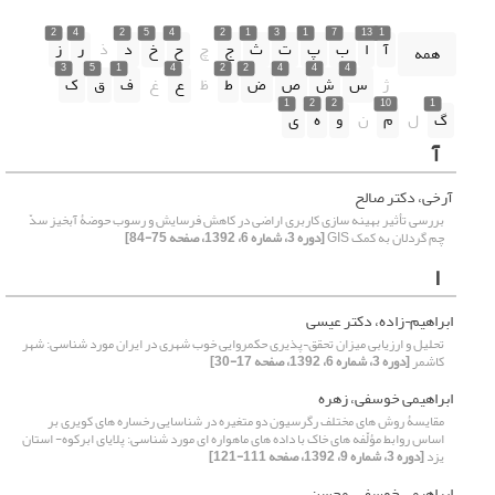
2
4
2
5
4
2
1
3
1
7
13
1
آ
ا
ب
پ
ت
ث
ج
چ
ح
خ
د
ذ
ر
ز
همه
3
5
1
4
2
2
4
4
4
ژ
س
ش
ص
ض
ط
ظ
ع
غ
ف
ق
ک
1
2
2
10
1
گ
ل
م
ن
و
ه
ی
آ
آرخی، دکتر صالح
بررسی تأثیر بهینه سازی کاربری اراضی در کاهش فرسایش و رسوب حوضۀ آبخیز سدّ
چم گردلان به کمک GIS
[دوره 3، شماره 6، 1392، صفحه 75-84]
ا
ابراهیم¬زاده، دکتر عیسی
تحلیل و ارزیابی میزان تحقق¬پذیری حکمروایی خوب شهری در ایران مورد شناسی: شهر
کاشمر
[دوره 3، شماره 6، 1392، صفحه 17-30]
ابراهیمی خوسفی، زهره
مقایسۀ روش های مختلف رگرسیون دو متغیره در شناسایی رخساره های کویری بر
اساس روابط مؤلّفه های خاک با داده های ماهواره ای مورد شناسی: پلایای ابرکوه- استان
یزد
[دوره 3، شماره 9، 1392، صفحه 111-121]
ابراهیمی خوسفی، محسن