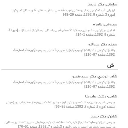
سلمانی، دکتر محمد
ارزیابی گردشگری پایدار روستایی مورد شناسی: بخش سامان- شهرستان شهرکرد
[دوره 3، شماره 9، 1392، صفحه 29-48]
سیاوشی، طاهره
تحلیل میزان ریسک پذیری سکونتگاه‌های شهری استان لرستان از خطر زلزله
[دوره 3،
شماره 9، 1392، صفحه 1-14]
سیف، دکتر عبدالله
پالئوژئوگرافی و تحولات ژئومورفولوژیک دریاچۀ قدیمی سیمره
[دوره 3، شماره 6،
1392، صفحه 97-110]
ش
شاهرخوندی، دکتر سید منصور
پالئوژئوگرافی و تحولات ژئومورفولوژیک دریاچۀ قدیمی سیمره
[دوره 3، شماره 6،
1392، صفحه 97-110]
شاهی¬دشت، علیرضا
بررسی آسیب‌پذیری دشت سیرجان با توجه به برداشت بی‌رویه از سفره آب زیرزمینی
منطقه
[دوره 3، شماره 7، 1392، صفحه 85-96]
شایان، دکترحمید
بررسی میزان رضایت‌مندی از کیفیت خدمات سازمان‌های متولی مدیریت محلی روستایی
در شهرستان ایجرود (استان زنجان)
[دوره 3، شماره 7، 1392، صفحه 51-70]