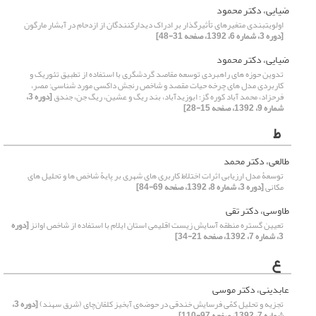
ضیایی، دکتر محمود
اولویت‏بندی متغیرهای تأثیرگذار بر ادراک دیدارکنندگان از ازدحام در آبشار ‏مارگون
[دوره 3، شماره 6، 1392، صفحه 31-48]
ضیایی، دکتر محمود
تدوین حوزه های راهبردی توسعه مقاصد گردشگری با استفاده از تطبیق تئوریک و
کاربردی مدل های چرخه حیات مقصد و شاخص رنجش داکسی مورد شناسی: مصر،
فرحزاد، محمد آباد کوره گز؛ ابوزیدآباد، بند ریگ و عشین، ریگ جن، جندق
[دوره 3،
شماره 9، 1392، صفحه 15-28]
ط
طالعی، دکتر محمد
توسعۀ مدل ارزیابی اثرات اختلاط کاربری های شهری بر پایۀ شاخص ها و تحلیل های
مکانی
[دوره 3، شماره 8، 1392، صفحه 69-84]
طاوسی، دکتر تقی
تعیین گستره منطقه آسایش زیست اقلیمی استان ایلام با استفاده از شاخص اوانز
[دوره
3، شماره 7، 1392، صفحه 21-34]
ع
عابدینی، دکتر موسی
تجزیه و تحلیل کمّی فرسایش خندقی در حوضه‌ی آبخیز کلقان‌چای (شرق سهند)
[دوره 3،
شماره 7، 1392، صفحه 97-110]