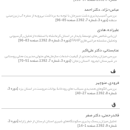
عباس¬نژاد، دکتر احمد
بررسی آسیب‌پذیری دشت سیرجان با توجه به برداشت بی‌رویه از سفره آب زیرزمینی
منطقه
[دوره 3، شماره 7، 1392، صفحه 85-96]
علیزاده، هادی
ارزیابی شاخص های توسعۀ پایدار در استان کرمانشاه با استفاده ازتحلیل رگرسیونی
وتحلیل سلسله مراتبی فازیFAHP
[دوره 3، شماره 9، 1392، صفحه 83-96]
عنابستانی، دکتر علی‌اکبر
بررسی میزان رضایت‌مندی از کیفیت خدمات سازمان‌های متولی مدیریت محلی روستایی
در شهرستان ایجرود (استان زنجان)
[دوره 3، شماره 7، 1392، صفحه 51-70]
ف
فرودی، منوچهر
بررسی الگوهای همدیدی سیلاب¬های رودخانۀ بوانات مروست در استان یزد
[دوره 3،
شماره 8، 1392، صفحه 27-40]
ق
قائدرحمتی، دکتر صفر
تحلیل میزان ریسک پذیری سکونتگاه‌های شهری استان لرستان از خطر زلزله
[دوره 3،
شماره 9، 1392، صفحه 1-14]