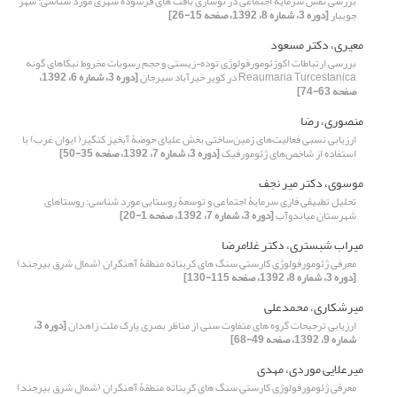
بررسی نقش سرمایۀ اجتماعی در نوسازی بافت های فرسوده شهری مورد شناسی: شهر
جویبار
[دوره 3، شماره 8، 1392، صفحه 15-26]
معیری، دکتر مسعود
بررسی ارتباطات اکوژئومورفولوژِی توده¬زیستی و حجم رسوبات مخروط نبکاهای گونه
Reaumaria Turcestanica در کویر خیرآباد سیرجان
[دوره 3، شماره 6، 1392،
صفحه 63-74]
منصوری، رضا
ارزیابی نسبی فعالیت‌های زمین‌‌ساختی بخش علیای حوضۀ آبخیز کنگیر( ایوان غرب) با
استفاده از شاخص‌های ژئومورفیک
[دوره 3، شماره 7، 1392، صفحه 35-50]
موسوی، دکتر میر نجف
تحلیل تطبیقی فازی سرمایۀ اجتماعی و توسعۀ روستایی مورد شناسی: روستاهای
شهرستان میاندوآب
[دوره 3، شماره 7، 1392، صفحه 1-20]
میراب شبستری، دکتر غلامرضا
معرفی ژئومورفولوژی کارستی سنگ های کربناته منطقۀ آهنگران (شمال شرق بیرجند)
[دوره 3، شماره 8، 1392، صفحه 115-130]
میرشکاری، محمدعلی
ارزیابی ترجیحات گروه های متفاوت سنی از مناظر بصری پارک ملت زاهدان
[دوره 3،
شماره 9، 1392، صفحه 49-68]
میرعلایی موردی، مهدی
معرفی ژئومورفولوژی کارستی سنگ های کربناته منطقۀ آهنگران (شمال شرق بیرجند)