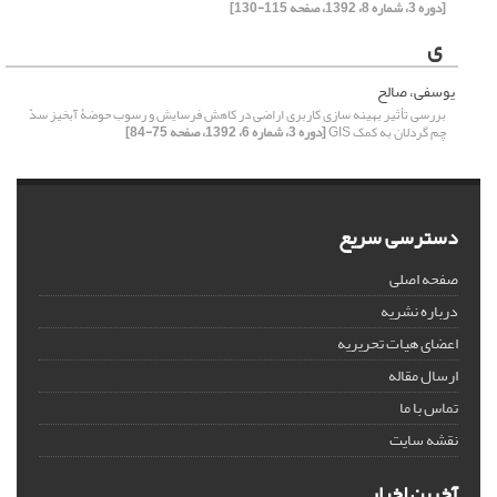
[دوره 3، شماره 8، 1392، صفحه 115-130]
ی
یوسفی، صالح
بررسی تأثیر بهینه سازی کاربری اراضی در کاهش فرسایش و رسوب حوضۀ آبخیز سدّ
چم گردلان به کمک GIS
[دوره 3، شماره 6، 1392، صفحه 75-84]
دسترسی سریع
صفحه اصلی
درباره نشریه
اعضای هیات تحریریه
ارسال مقاله
تماس با ما
نقشه سایت
آخرین اخبار