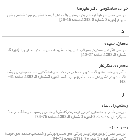
خواجه شاهکوهی، دکتر علیرضا
بررسی نقش سرمایۀ اجتماعی در نوسازی بافت های فرسوده شهری مورد شناسی: شهر
جویبار
[دوره 3، شماره 8، 1392، صفحه 15-26]
د
دهقان، حمیده
بررسی الگوهای همدیدی سیلاب¬های رودخانۀ بوانات مروست در استان یزد
[دوره 3،
شماره 8، 1392، صفحه 27-40]
دهمرده، دکترنظر
تأثیر زیرساخت های اقتصادی و اجتماعی بر جذب سرمایه گذاری مستقیم خارجی و رشد
اقتصادی در کشورهای منتخب شرق و غرب آسیا
[دوره 3، شماره 8، 1392، صفحه 41-
68]
ر
رستمی زاد، قباد
بررسی تأثیر بهینه سازی کاربری اراضی در کاهش فرسایش و رسوب حوضۀ آبخیز سدّ
چم گردلان به کمک GIS
[دوره 3، شماره 6، 1392، صفحه 75-84]
رهبر، حمزه
بررسی نقش ژئومورفولوژی در ویژگی¬های هیدرولوژیکی و شیمیایی چشمه¬های حوضۀ
آبخیز کنگیر
[دوره 3، شماره 7، 1392، صفحه 71-84]