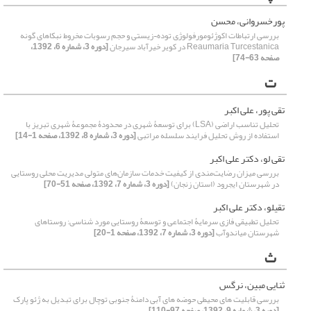
پورخسروانی، محسن
بررسی ارتباطات اکوژئومورفولوژِی توده¬زیستی و حجم رسوبات مخروط نبکاهای گونه
Reaumaria Turcestanica در کویر خیرآباد سیرجان
[دوره 3، شماره 6، 1392،
صفحه 63-74]
ت
تقی پور، علی اکبر
تحلیل تناسب اراضی (LSA) برای توسعۀ شهری در محدودۀ مجموعۀ شهری تبریز با
استفاده از روش تحلیل فرایند سلسله مراتبی
[دوره 3، شماره 8، 1392، صفحه 1-14]
تقی لو، دکتر علی اکبر
بررسی میزان رضایت‌مندی از کیفیت خدمات سازمان‌های متولی مدیریت محلی روستایی
در شهرستان ایجرود (استان زنجان)
[دوره 3، شماره 7، 1392، صفحه 51-70]
تقیلو، دکتر علی اکبر
تحلیل تطبیقی فازی سرمایۀ اجتماعی و توسعۀ روستایی مورد شناسی: روستاهای
شهرستان میاندوآب
[دوره 3، شماره 7، 1392، صفحه 1-20]
ث
ثنایی مبین، نرگس
بررسی قابلیت های محیطی حوضه های آبی دامنۀ جنوبی توچال برای تبدیل به ژئو پارک
[دوره 3، شماره 9، 1392، صفحه 97-110]