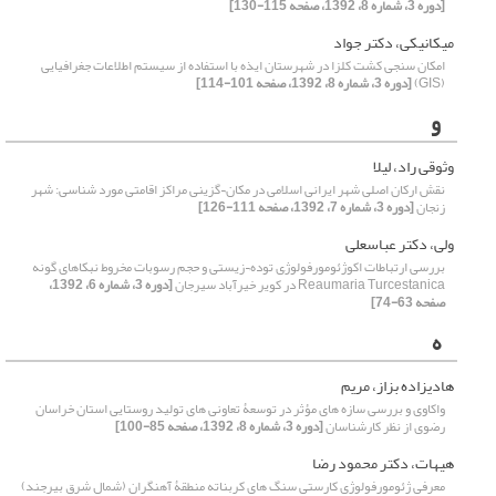
[دوره 3، شماره 8، 1392، صفحه 115-130]
میکانیکی، دکتر جواد
امکان سنجی کشت کلزا در شهرستان ایذه با استفاده از سیستم اطلاعات جغرافیایی
(GIS)
[دوره 3، شماره 8، 1392، صفحه 101-114]
و
وثوقی راد، لیلا
نقش ارکان اصلی شهر ایرانی اسلامی در مکان¬گزینی مراکز اقامتی مورد شناسی: شهر
زنجان
[دوره 3، شماره 7، 1392، صفحه 111-126]
ولی، دکتر عباسعلی
بررسی ارتباطات اکوژئومورفولوژِی توده¬زیستی و حجم رسوبات مخروط نبکاهای گونه
Reaumaria Turcestanica در کویر خیرآباد سیرجان
[دوره 3، شماره 6، 1392،
صفحه 63-74]
ه
هادیزاده بزاز، مریم
واکاوی و بررسی سازه های مؤثر در توسعۀ تعاونی های تولید روستایی استان خراسان
رضوی از نظر کارشناسان
[دوره 3، شماره 8، 1392، صفحه 85-100]
هیهات، دکتر محمود رضا
معرفی ژئومورفولوژی کارستی سنگ های کربناته منطقۀ آهنگران (شمال شرق بیرجند)