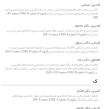
قادری، سیمین
تأثیر زیرساخت های اقتصادی و اجتماعی بر جذب سرمایه گذاری مستقیم خارجی و رشد
اقتصادی در کشورهای منتخب شرق و غرب آسیا
[دوره 3، شماره 8، 1392، صفحه 41-
68]
قدیری، دکتر محمود
نقش دانش و نگرش ریسک در تبیین تفاوت‌های آسیب‌پذیری اجتماعی شهر تهران در
برابر زلزله
[دوره 3، شماره 6، 1392، صفحه 1-16]
قربانی، دکتر رسول
تحلیل تناسب اراضی (LSA) برای توسعۀ شهری در محدودۀ مجموعۀ شهری تبریز با
استفاده از روش تحلیل فرایند سلسله مراتبی
[دوره 3، شماره 8، 1392، صفحه 1-14]
قضاوی، دکتر رضا
مقایسۀ روش های مختلف رگرسیون دو متغیره در شناسایی رخساره های کویری بر
اساس روابط مؤلّفه های خاک با داده های ماهواره ای مورد شناسی: پلایای ابرکوه- استان
یزد
[دوره 3، شماره 9، 1392، صفحه 111-121]
ک
کبیری، دکتر افشار
تحلیل تطبیقی فازی سرمایۀ اجتماعی و توسعۀ روستایی مورد شناسی: روستاهای
شهرستان میاندوآب
[دوره 3، شماره 7، 1392، صفحه 1-20]
کریمی، دکتر محمد