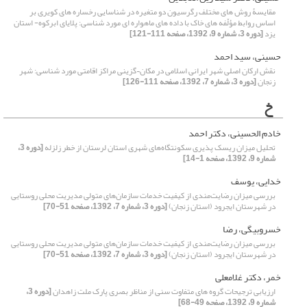
مقایسۀ روش های مختلف رگرسیون دو متغیره در شناسایی رخساره های کویری بر
اساس روابط مؤلّفه های خاک با داده های ماهواره ای مورد شناسی: پلایای ابرکوه- استان
یزد
[دوره 3، شماره 9، 1392، صفحه 111-121]
حسینی، سید احمد
نقش ارکان اصلی شهر ایرانی اسلامی در مکان¬گزینی مراکز اقامتی مورد شناسی: شهر
زنجان
[دوره 3، شماره 7، 1392، صفحه 111-126]
خ
خادم الحسینی، دکتر احمد
تحلیل میزان ریسک پذیری سکونتگاه‌های شهری استان لرستان از خطر زلزله
[دوره 3،
شماره 9، 1392، صفحه 1-14]
خدایی، یوسف
بررسی میزان رضایت‌مندی از کیفیت خدمات سازمان‌های متولی مدیریت محلی روستایی
در شهرستان ایجرود (استان زنجان)
[دوره 3، شماره 7، 1392، صفحه 51-70]
خسروبیگی، رضا
بررسی میزان رضایت‌مندی از کیفیت خدمات سازمان‌های متولی مدیریت محلی روستایی
در شهرستان ایجرود (استان زنجان)
[دوره 3، شماره 7، 1392، صفحه 51-70]
خمر، دکتر غلامعلی
ارزیابی ترجیحات گروه های متفاوت سنی از مناظر بصری پارک ملت زاهدان
[دوره 3،
شماره 9، 1392، صفحه 49-68]