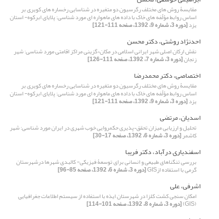
مقایسۀ روش های مختلف رگرسیون دو متغیره در شناسایی رخساره های کویری بر
اساس روابط مؤلّفه های خاک با داده های ماهواره ای مورد شناسی: پلایای ابرکوه- استان
یزد
[دوره 3، شماره 9، 1392، صفحه 111-121]
احدنژاد روشتی، دکتر محسن
نقش ارکان اصلی شهر ایرانی اسلامی در مکان¬گزینی مراکز اقامتی مورد شناسی: شهر
زنجان
[دوره 3، شماره 7، 1392، صفحه 111-126]
اختصاصی، دکتر محمدرضا
مقایسۀ روش های مختلف رگرسیون دو متغیره در شناسایی رخساره های کویری بر
اساس روابط مؤلّفه های خاک با داده های ماهواره ای مورد شناسی: پلایای ابرکوه- استان
یزد
[دوره 3، شماره 9، 1392، صفحه 111-121]
اسدیان، مرتضی
تحلیل و ارزیابی میزان تحقق¬پذیری حکمروایی خوب شهری در ایران مورد شناسی: شهر
کاشمر
[دوره 3، شماره 6، 1392، صفحه 17-30]
اسفندیاری درآباد، دکتر فریبا
بررسی تنگناهای طبیعی و انسانی برای توسعۀ فیزیکی- کالبدی شهرها درشهرستان
گرمی با استفاده ازGIS
[دوره 3، شماره 6، 1392، صفحه 85-96]
اشرفی، علی
امکان سنجی کشت کلزا در شهرستان ایذه با استفاده از سیستم اطلاعات جغرافیایی
(GIS)
[دوره 3، شماره 8، 1392، صفحه 101-114]