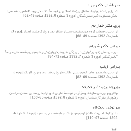
بذرافشان، دکتر جواد
تحلیل پیامدهای ایجاد مناطق ویژۀ اقتصادی بر توسعۀ اقتصادی روستاها مورد شناسی:
بخش عسلویه شهرستان کنگان
[دوره 3، شماره 6، 1392، صفحه 49-62]
بزی، دکتر خدارحم
ارزیابی ترجیحات گروه های متفاوت سنی از مناظر بصری پارک ملت زاهدان
[دوره 3،
شماره 9، 1392، صفحه 49-68]
بهرامی، دکتر شهرام
بررسی نقش ژئومورفولوژی در ویژگی¬های هیدرولوژیکی و شیمیایی چشمه¬های حوضۀ
آبخیز کنگیر
[دوره 3، شماره 7، 1392، صفحه 71-84]
بهرامی، زینب
ارزیابی توانمندی های ژئوتوریستی تالاب های پل دختر به روش پرالونگ
[دوره 3،
شماره 9، 1392، صفحه 69-82]
بوزرجمهری، دکتر خدیجه
واکاوی و بررسی سازه های مؤثر در توسعۀ تعاونی های تولید روستایی استان خراسان
رضوی از نظر کارشناسان
[دوره 3، شماره 8، 1392، صفحه 85-100]
بیرانوند، حجت اله
پالئوژئوگرافی و تحولات ژئومورفولوژیک دریاچۀ قدیمی سیمره
[دوره 3، شماره 6،
1392، صفحه 97-110]
پ