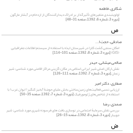
شکاری، فاطمه
اولویت‏بندی متغیرهای تأثیرگذار بر ادراک دیدارکنندگان از ازدحام در آبشار ‏مارگون
[دوره 3، شماره 6، 1392، صفحه 31-48]
ص
صادقی، حجت ا...
امکان سنجی کشت کلزا در شهرستان ایذه با استفاده از سیستم اطلاعات جغرافیایی
(GIS)
[دوره 3، شماره 8، 1392، صفحه 101-114]
صالحی میشانی، حیدر
نقش ارکان اصلی شهر ایرانی اسلامی در مکان¬گزینی مراکز اقامتی مورد شناسی: شهر
زنجان
[دوره 3، شماره 7، 1392، صفحه 111-126]
صفاری، دکتر امیر
ارزیابی نسبی فعالیت‌های زمین‌‌ساختی بخش علیای حوضۀ آبخیز کنگیر( ایوان غرب) با
استفاده از شاخص‌های ژئومورفیک
[دوره 3، شماره 7، 1392، صفحه 35-50]
صمدی، رضا
بررسی نقش سرمایۀ اجتماعی در نوسازی بافت های فرسوده شهری مورد شناسی: شهر
جویبار
[دوره 3، شماره 8، 1392، صفحه 15-26]
ض