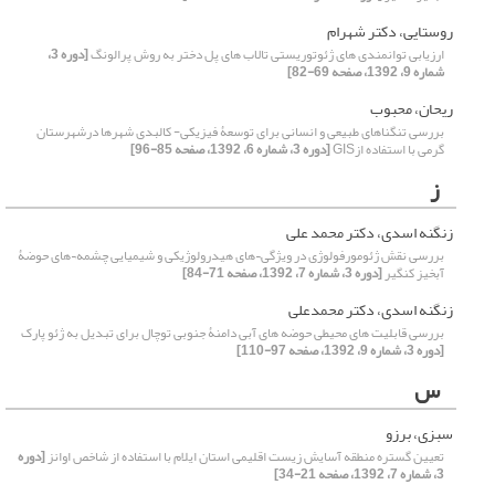
روستایی، دکتر شهرام
ارزیابی توانمندی های ژئوتوریستی تالاب های پل دختر به روش پرالونگ
[دوره 3،
شماره 9، 1392، صفحه 69-82]
ریحان، محبوب
بررسی تنگناهای طبیعی و انسانی برای توسعۀ فیزیکی- کالبدی شهرها درشهرستان
گرمی با استفاده ازGIS
[دوره 3، شماره 6، 1392، صفحه 85-96]
ز
زنگنه اسدی، دکتر محمد علی
بررسی نقش ژئومورفولوژی در ویژگی¬های هیدرولوژیکی و شیمیایی چشمه¬های حوضۀ
آبخیز کنگیر
[دوره 3، شماره 7، 1392، صفحه 71-84]
زنگنه اسدی، دکتر محمدعلی
بررسی قابلیت های محیطی حوضه های آبی دامنۀ جنوبی توچال برای تبدیل به ژئو پارک
[دوره 3، شماره 9، 1392، صفحه 97-110]
س
سبزی، برزو
تعیین گستره منطقه آسایش زیست اقلیمی استان ایلام با استفاده از شاخص اوانز
[دوره
3، شماره 7، 1392، صفحه 21-34]