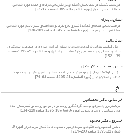
کاربست تکنیک فرایند تحلیل شبکه‌ای در مکان‌یابی پارک‌‌های جدید مورد شناسی:
منطقۀ سه شهر اهواز
[دوره 6، شماره 20، 1395، صفحه 17-34]
حصاری، پدرام
ظرفیت‌سنجی فضاهای گمشدۀ شهری با رویکرد توسعۀ فضای سبز پایدار مورد شناسی:
محلۀ آخوند شهر قزوین
[دوره 6، شماره 20، 1395، صفحه 109-128]
حقانی، الهه
ارتقاء کیفیت فضایی پارک های شهری به منظور افزایش بهره وری اجتماعی و پیشگیری
جرائم ناهنجاری مورد شناسی: پارک ملت شهر ایلام
[دوره 6، شماره 21، 1395، صفحه
139-152]
حیدری ساربان، دکتر وکیل
ارزیابی توانمندی‌های ژئومورفوتوریسمی لندفرم‌ها براساس روش پرالونگ مورد
شناسی: استان زنجان
[دوره 6، شماره 21، 1395، صفحه 63-76]
خ
خراسانی، دکتر محمدامین
برنامه‌ریزی راهبردی توسعۀ گردشگری روستایی در نواحی روستایی شهرستان ایذه
مورد شناسی: روستای شیوند
[دوره 6، شماره 18، 1395، صفحه 119-134]
خسروی، دکتر محمود
تحلیل فضایی روابط الگوهای پیوند از دور با دمای ماهانۀ شمال غرب ایران
[دوره 6،
شماره 21، 1395، صفحه 203-214]