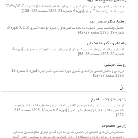
پهنه‌بندی آسیب‌پذیری مناطق شهری در برابر زلزله با استفاده از تکنیک WLC وOWA
مورد شناسی: منطقة 7 تهران
[دوره 6، شماره 21، 1395، صفحه 125-138]
رهنما، دکتر محمدرحیم
تحلیل وضعیت شهر اشنویه به لحاظ شاخص‌های راهبرد توسعۀ شهری (CDS)
[دوره 6،
شماره 19، 1395، صفحه 27-42]
رهنمایی، دکتر محمد تقی
تحلیلی بر نابرابری‌های فضایی شهر تهران و پیش‌بینی اولویت برنامه‌ریزی
[دوره 6،
شماره 20، 1395، صفحه 35-56]
روستا، مجتبی
ارزیابی و تحلیل ایمنی پارک‌های شهری مورد شناسی: شهر جهرم
[دوره 6، شماره 18،
1395، صفحه 37-52]
ز
زادولی خواجه، شاهرخ
ارزیابی جابجایی سلولی شاخص‌های کالبدی – اجتماعی در مناطق حاشیه نشین مورد
شناسی: حاشیه نشینان شمال شهر تبریز
[دوره 6، شماره 18، 1395، صفحه 215-
232]
زارعی، معصومه
سنجش ارزش‌های‌ محیطی‌ در تخمین تمایل به دریافت وام‌برای مقاوم‌سازی مساکن
روستایی در برابر زلزله با استفاده از روش انتخاب تجربی مورد شناسی: بخش آباده