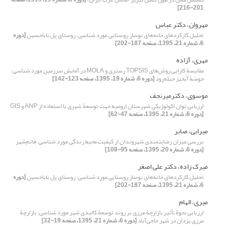
201-216]
مهروان، دکتر عباس
تحلیل کارکردهای خانه‌های نوساز روستایی مورد شناسی: روستای پل بابا‌حسین
[دوره
6، شماره 21، 1395، صفحه 187-202]
مهری، آزاده
مقایسۀ کارایی روش‌های TOPSIS رستری و MOLA در آمایش سرزمین مورد شناسی:
حوضۀ آبخیز حبله‌رود
[دوره 6، شماره 19، 1395، صفحه 123-142]
موسوی، دکترمیرنجف
ارزیابی توان اکولوژیکی شهرستان ارومیه جهت توسعۀ شهری با استفاده از ANP و GIS
[دوره 6، شماره 21، 1395، صفحه 47-62]
میرابی، صابر
بررسی میزان رضایتمندی شهروندان از کیفیت محیط زندگی مورد شناسی: قائم‌شهر
[دوره 6، شماره 20، 1395، صفحه 95-108]
میرک زاده، دکتر علی اصغر
تحلیل کارکردهای خانه‌های نوساز روستایی مورد شناسی: روستای پل بابا‌حسین
[دوره
6، شماره 21، 1395، صفحه 187-202]
میری، الهام
ارزیابی نحوۀ تأثیر بازارچۀ مرزی بر روند توسعۀ کالبدی شهر مورد شناسی: بازارچۀ
مرزی یزدان در شهر حاجی‌آباد
[دوره 6، شماره 21، 1395، صفحه 19-32]