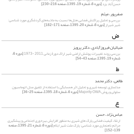
حسن‌آباد یزد
[دوره 6، شماره 19، 1395، صفحه 216-230]
صفرپور، میثم
بررسی و تحلیل پراکنش فضایی هتل‌ها نسبت به جاذبه‌های گردشگری مورد شناسی:
شهر شیراز
[دوره 6، شماره 20، 1395، صفحه 171-182]
ض
ضیائیان فیروزآبادی، دکتر پرویز
بررسی روند تغییرات پوشش اراضی شهر اراک دورۀ زمانی 2011 -1973
[دوره 6،
شماره 19، 1395، صفحه 43-54]
ط
طالعی، دکتر محمد
مدلسازی توسعه شهری و تحلیل اثر همسایگی با استفاده از تلفیق مدل اتوماسیون
سلولی و روش Majority OWA
[دوره 6، شماره 18، 1395، صفحه 25-36]
ع
عباس‌نژاد، حسن
ارتقاء کیفیت فضایی پارک های شهری به منظور افزایش بهره وری اجتماعی و پیشگیری
جرائم ناهنجاری مورد شناسی: پارک ملت شهر ایلام
[دوره 6، شماره 21، 1395، صفحه
139-152]