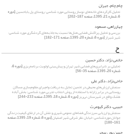
چام چام، جیران
تحلیل کارکردهای خانه‌های نوساز روستایی مورد شناسی: روستای پل بابا‌حسین
[دوره
6، شماره 21، 1395، صفحه 187-202]
چهارراهی، مسعود
بررسی و تحلیل پراکنش فضایی هتل‌ها نسبت به جاذبه‌های گردشگری مورد شناسی:
شهر شیراز
[دوره 6، شماره 20، 1395، صفحه 171-182]
ح
حاتمی نژاد، دکتر حسین
تحلیلی بر نابرابری‌های فضایی شهر تهران و پیش‌بینی اولویت برنامه‌ریزی
[دوره 6،
شماره 20، 1395، صفحه 35-56]
حاجی‌نژاد، دکتر علی
سنجش ارزش‌های‌ محیطی‌ در تخمین تمایل به دریافت وام‌برای مقاوم‌سازی مساکن
روستایی در برابر زلزله با استفاده از روش انتخاب تجربی مورد شناسی: بخش آباده
‌طشک واقع در شهرستان نی‌ریز
[دوره 6، شماره 18، 1395، صفحه 233-244]
حبیبی، دکتر کیومرث
سنجش و ارزیابی سرزندگی فضاهای عمومی شهری و نقش آن در ارتقای کیفیت زندگی
جوانان موردشناسی: خیابان نظر شرقی شهر اصفهان
[دوره 6، شماره 19، 1395، صفحه
161-180]
حسن پور، سحر