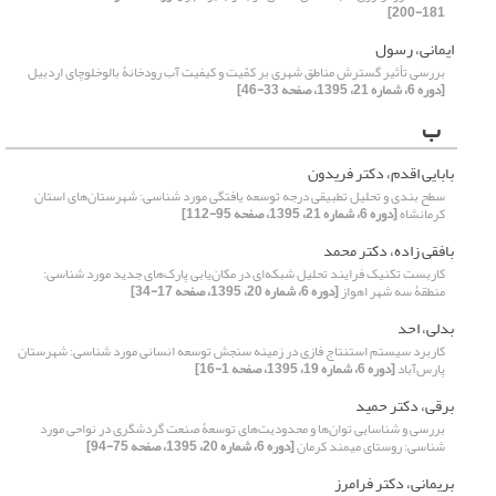
181-200]
ایمانی، رسول
بررسی تأثیر گسترش مناطق شهری بر کمّیت و کیفیت آب رودخانۀ بالوخلوچای اردبیل
[دوره 6، شماره 21، 1395، صفحه 33-46]
ب
بابایی اقدم، دکتر فریدون
سطح بندی و تحلیل تطبیقی درجه توسعه یافتگی مورد شناسی: شهرستان‌های استان
کرمانشاه
[دوره 6، شماره 21، 1395، صفحه 95-112]
بافقی زاده، دکتر محمد
کاربست تکنیک فرایند تحلیل شبکه‌ای در مکان‌یابی پارک‌‌های جدید مورد شناسی:
منطقۀ سه شهر اهواز
[دوره 6، شماره 20، 1395، صفحه 17-34]
بدلی، احد
کاربرد سیستم استنتاج فازی در زمینه سنجش توسعه انسانی مورد شناسی: شهرستان
پارس‌آباد
[دوره 6، شماره 19، 1395، صفحه 1-16]
برقی، دکتر حمید
بررسی و شناسایی توان‌ها و محدودیت‌های توسعۀ صنعت گردشگری در نواحی مورد
شناسی: روستای میمند کرمان
[دوره 6، شماره 20، 1395، صفحه 75-94]
بریمانی، دکتر فرامرز