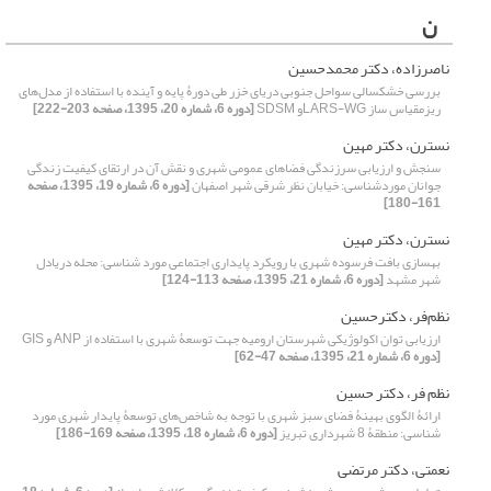
ن
ناصرزاده، دکتر محمدحسین
بررسی خشکسالی سواحل جنوبی دریای خزر طی دورۀ پایه و آینده با استفاده از مدل‌های
ریز‌مقیاس ساز LARS-WGو SDSM
[دوره 6، شماره 20، 1395، صفحه 203-222]
نسترن، دکتر مهین
سنجش و ارزیابی سرزندگی فضاهای عمومی شهری و نقش آن در ارتقای کیفیت زندگی
جوانان موردشناسی: خیابان نظر شرقی شهر اصفهان
[دوره 6، شماره 19، 1395، صفحه
161-180]
نسترن، دکتر مهین
بهسازی بافت فرسوده شهری با رویکرد پایداری اجتماعی مورد شناسی: محله دریادل
شهر مشهد
[دوره 6، شماره 21، 1395، صفحه 113-124]
نظم‌فر، دکترحسین
ارزیابی توان اکولوژیکی شهرستان ارومیه جهت توسعۀ شهری با استفاده از ANP و GIS
[دوره 6، شماره 21، 1395، صفحه 47-62]
نظم فر، دکتر حسین
ارائۀ الگوی بهینۀ فضای سبز شهری با توجه به شاخص‌های توسعۀ پایدار شهری مورد
شناسی: منطقۀ 8 شهرداری تبریز
[دوره 6، شماره 18، 1395، صفحه 169-186]
نعمتی، دکتر مرتضی