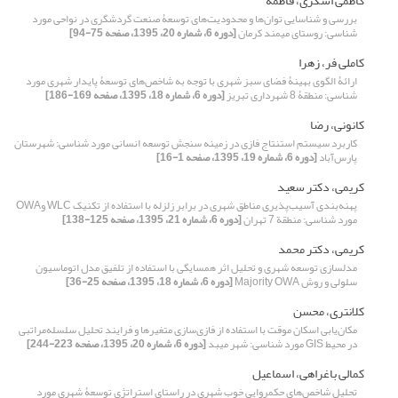
کاظمی اسکری، فاطمه
بررسی و شناسایی توان‌ها و محدودیت‌های توسعۀ صنعت گردشگری در نواحی مورد
شناسی: روستای میمند کرمان
[دوره 6، شماره 20، 1395، صفحه 75-94]
کاملی فر، زهرا
ارائۀ الگوی بهینۀ فضای سبز شهری با توجه به شاخص‌های توسعۀ پایدار شهری مورد
شناسی: منطقۀ 8 شهرداری تبریز
[دوره 6، شماره 18، 1395، صفحه 169-186]
کانونی، رضا
کاربرد سیستم استنتاج فازی در زمینه سنجش توسعه انسانی مورد شناسی: شهرستان
پارس‌آباد
[دوره 6، شماره 19، 1395، صفحه 1-16]
کریمی، دکتر سعید
پهنه‌بندی آسیب‌پذیری مناطق شهری در برابر زلزله با استفاده از تکنیک WLC وOWA
مورد شناسی: منطقة 7 تهران
[دوره 6، شماره 21، 1395، صفحه 125-138]
کریمی، دکتر محمد
مدلسازی توسعه شهری و تحلیل اثر همسایگی با استفاده از تلفیق مدل اتوماسیون
سلولی و روش Majority OWA
[دوره 6، شماره 18، 1395، صفحه 25-36]
کلانتری، محسن
مکان‌یابی اسکان موقت با استفاده از فازی‌سازی متغیرها و فرایند تحلیل سلسله‌مراتبی
در محیط GIS مورد شناسی: شهر میبد
[دوره 6، شماره 20، 1395، صفحه 223-244]
کمالی باغراهی، اسماعیل
تحلیل شاخص‌های حکمروایی خوب شهری در راستای استراتژی توسعۀ شهری مورد