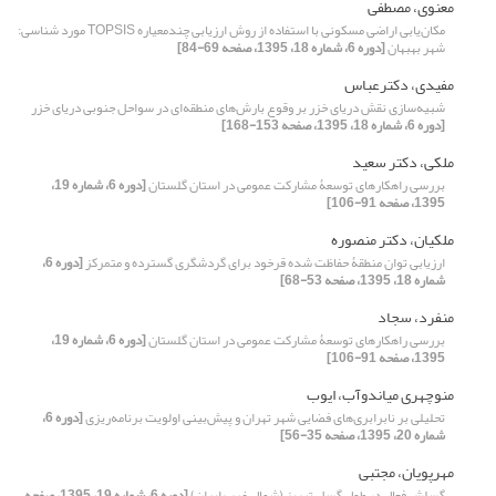
معنوی، مصطفی
مکان‌یابی اراضی مسکونی با استفاده از روش ارزیابی چندمعیاره TOPSIS مورد شناسی:
شهر بهبهان
[دوره 6، شماره 18، 1395، صفحه 69-84]
مفیدی، دکترعباس
شبیه‌سازی نقش دریای خزر بر وقوع بارش‌های منطقه‌ای در سواحل جنوبی دریای خزر
[دوره 6، شماره 18، 1395، صفحه 153-168]
ملکی، دکتر سعید
بررسی راهکارهای توسعۀ مشارکت عمومی در استان گلستان
[دوره 6، شماره 19،
1395، صفحه 91-106]
ملکیان، دکتر منصوره
ارزیابی توان منطقۀ حفاظت شده قرخود برای گردشگری گسترده و متمرکز
[دوره 6،
شماره 18، 1395، صفحه 53-68]
منفرد، سجاد
بررسی راهکارهای توسعۀ مشارکت عمومی در استان گلستان
[دوره 6، شماره 19،
1395، صفحه 91-106]
منوچهری میاندوآب، ایوب
تحلیلی بر نابرابری‌های فضایی شهر تهران و پیش‌بینی اولویت برنامه‌ریزی
[دوره 6،
شماره 20، 1395، صفحه 35-56]
مهرپویان، مجتبی
گسلش فعال در طول گسل تبریز (شمال غرب ایران)
[دوره 6، شماره 19، 1395، صفحه