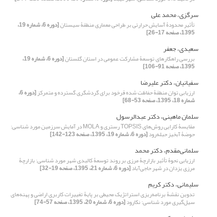
سرگزی، محمد علی
تأثیر محدودۀ آسایش حرارتی بر طراحی معماری منطقۀ سیستان
[دوره 6، شماره 19،
1395، صفحه 17-26]
سعیدی، جعفر
بررسی راهکارهای توسعۀ مشارکت عمومی در استان گلستان
[دوره 6، شماره 19،
1395، صفحه 91-106]
سفیانیان، دکتر علیرضا
ارزیابی توان منطقۀ حفاظت شده قرخود برای گردشگری گسترده و متمرکز
[دوره 6،
شماره 18، 1395، صفحه 53-68]
سلمان ماهینی، دکتر عبدالرسول
مقایسۀ کارایی روش‌های TOPSIS رستری و MOLA در آمایش سرزمین مورد شناسی:
حوضۀ آبخیز حبله‌رود
[دوره 6، شماره 19، 1395، صفحه 123-142]
سلمانی‌مقدم، دکتر محمد
ارزیابی نحوۀ تأثیر بازارچۀ مرزی بر روند توسعۀ کالبدی شهر مورد شناسی: بازارچۀ
مرزی یزدان در شهر حاجی‌آباد
[دوره 6، شماره 21، 1395، صفحه 19-32]
سلیمانی، دکتر کریم
تدوین نقشۀ برنامه‌ریزی استراتژیک محیطی بر پایۀ تغییرات کاربری اراضی و پهنه‌های
سیل‌گیری مورد شناسی: نکارود
[دوره 6، شماره 20، 1395، صفحه 57-74]