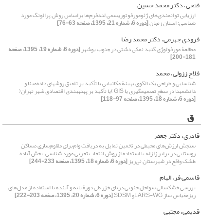
فتحی، دکتر محمد حسین
ارزیابی توانمندی‌های ژئومورفوتوریسمی لندفرم‌ها براساس روش پرالونگ مورد
شناسی: استان زنجان
[دوره 6، شماره 21، 1395، صفحه 63-76]
فرودی جهرمی، دکتر محمد رضا
مطالعۀ مورفولوژی گنبد نمکی دشتی در جنوب بوشهر
[دوره 6، شماره 19، 1395، صفحه
181-200]
فلاح ززولی، محمد
شناسایی و طراحی یک الگوی بهینۀ مکانیابی با تأکید بر تلفیق روش‎های داده‌‌مبنا و
دانش‎مبنا در سطح تصمیم‎گیری با GIS )با تأکید بر پهنه‎بندی اقتصادی شهر تهران(
[دوره 6، شماره 18، 1395، صفحه 97-118]
ق
قادری، دکتر جعفر
سنجش ارزش‌های‌ محیطی‌ در تخمین تمایل به دریافت وام‌برای مقاوم‌سازی مساکن
روستایی در برابر زلزله با استفاده از روش انتخاب تجربی مورد شناسی: بخش آباده
‌طشک واقع در شهرستان نی‌ریز
[دوره 6، شماره 18، 1395، صفحه 233-244]
قاسمی فر، الهام
بررسی خشکسالی سواحل جنوبی دریای خزر طی دورۀ پایه و آینده با استفاده از مدل‌های
ریز‌مقیاس ساز LARS-WGو SDSM
[دوره 6، شماره 20، 1395، صفحه 203-222]
قدیمی، مجتبی