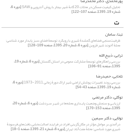
پورمحمدی، دکتر محمدرضا
تحلیل کیفیت مسکن در محلات 20 گانۀ شهر بیجار با روش آنتروپی و SAW
[دوره 6،
شماره 19، 1395، صفحه 107-122]
ت
تبنا، سامان
ظرفیت‌سنجی فضاهای گمشدۀ شهری با رویکرد توسعۀ فضای سبز پایدار مورد شناسی:
محلۀ آخوند شهر قزوین
[دوره 6، شماره 20، 1395، صفحه 109-128]
ترابی، ذبیح الله
بررسی راهکارهای توسعۀ مشارکت عمومی در استان گلستان
[دوره 6، شماره 19،
1395، صفحه 91-106]
تلخابی، حمیدرضا
بررسی روند تغییرات پوشش اراضی شهر اراک دورۀ زمانی 2011 -1973
[دوره 6،
شماره 19، 1395، صفحه 43-54]
توکلی، دکتر مرتضی
ارزیابـی و سنجش وضعیت پایـداری محله‌ها در شهـر سـردشت
[دوره 6، شماره 20،
1395، صفحه 153-170]
تولایی، دکتر سیمین
درآمدی بر عوامل مؤثر در مکان‌گزینی افراد در فرایند اصالت‌بخشی بافت‌های فرسودۀ
شهری مورد شناسی: محلۀ مفت‌آباد‌ تهران
[دوره 6، شماره 21، 1395، صفحه 1-18]