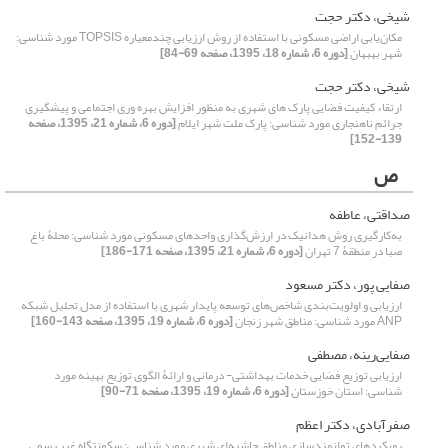
شیخی، دکتر حجت
مکان‌یابی اراضی مسکونی با استفاده از روش ارزیابی چندمعیاره TOPSIS مورد شناسی:
شهر بهبهان
[دوره 6، شماره 18، 1395، صفحه 69-84]
شیخی، دکتر حجت
ارتقاء کیفیت فضایی پارک های شهری به منظور افزایش بهره وری اجتماعی و پیشگیری
جرائم ناهنجاری مورد شناسی: پارک ملت شهر ایلام
[دوره 6، شماره 21، 1395، صفحه
139-152]
ص
صداقتی، عاطفه
به‌کارگیری روش هدانیک در ارزش‌گذاری واحدهای مسکونی مورد شناسی: محلۀ باغ
صبا در منطقۀ 7 تهران
[دوره 6، شماره 21، 1395، صفحه 171-186]
صفایی پور، دکتر مسعود
ارزیابی و اولویت‌بندی شاخص‌های توسعه پایدار شهری با استفاده از مدل تحلیل شبکه
ANP مورد شناسی: مناطق شهر زنجان
[دوره 6، شماره 19، 1395، صفحه 143-160]
صفایی‌رینه، مصطفی
ارزیابی توزیع فضایی خدمات بهداشتی- درمانی و ارائۀ الگوی توزیع بهینه مورد
شناسی: استان خوزستان
[دوره 6، شماره 19، 1395، صفحه 71-90]
صفرآبادی، دکتر اعظم
رویکردهای توانمندسازی مناطق حاشیه‌ای شهری مورد شناسی: سکونتگاه غیر رسمی