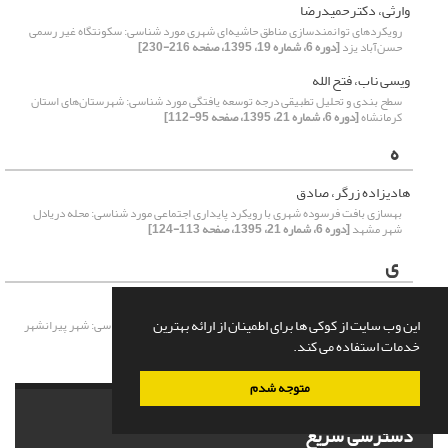
وارثی، دکترحمیدرضا
رویکردهای توانمندسازی مناطق حاشیه‌ای شهری مورد شناسی: سکونتگاه غیر رسمی
حسن‌آباد یزد
[دوره 6، شماره 19، 1395، صفحه 216-230]
ویسی ناب، فتح الله
سطح بندی و تحلیل تطبیقی درجه توسعه یافتگی مورد شناسی: شهرستان‌های استان
کرمانشاه
[دوره 6، شماره 21، 1395، صفحه 95-112]
ه
هادیزاده‌ زرگر، صادق
بهسازی بافت فرسوده شهری با رویکرد پایداری اجتماعی مورد شناسی: محله دریادل
شهر مشهد
[دوره 6، شماره 21، 1395، صفحه 113-124]
ی
یغفوری، دکتر حسین
این وب سایت از کوکی ها برای اطمینان از ارائه بهترین
توزیع خدمات و امکانات شهری با رویکرد عدالت اجتماعی مورد شناسی: شهر پیرانشهر
[دوره 6، شماره 19، 1395، صفحه 55-70]
خدمات استفاده می کند.
متوجه شدم
دسترسی سریع