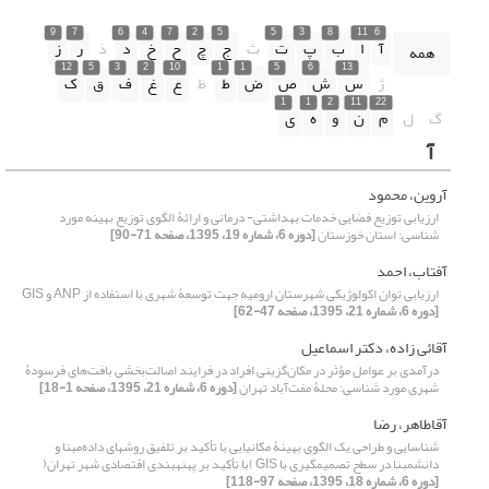
9
7
6
4
7
2
5
5
3
8
11
6
آ
ا
ب
پ
ت
ث
ج
چ
ح
خ
د
ذ
ر
ز
همه
12
5
3
2
10
1
1
5
6
13
ژ
س
ش
ص
ض
ط
ظ
ع
غ
ف
ق
ک
1
1
2
11
22
گ
ل
م
ن
و
ه
ی
آ
آروین، محمود
ارزیابی توزیع فضایی خدمات بهداشتی- درمانی و ارائۀ الگوی توزیع بهینه مورد
شناسی: استان خوزستان
[دوره 6، شماره 19، 1395، صفحه 71-90]
آفتاب، احمد
ارزیابی توان اکولوژیکی شهرستان ارومیه جهت توسعۀ شهری با استفاده از ANP و GIS
[دوره 6، شماره 21، 1395، صفحه 47-62]
آقائی زاده، دکتر اسماعیل
درآمدی بر عوامل مؤثر در مکان‌گزینی افراد در فرایند اصالت‌بخشی بافت‌های فرسودۀ
شهری مورد شناسی: محلۀ مفت‌آباد‌ تهران
[دوره 6، شماره 21، 1395، صفحه 1-18]
آقاطاهر، رضا
شناسایی و طراحی یک الگوی بهینۀ مکانیابی با تأکید بر تلفیق روش‎های داده‌‌مبنا و
دانش‎مبنا در سطح تصمیم‎گیری با GIS )با تأکید بر پهنه‎بندی اقتصادی شهر تهران(
[دوره 6، شماره 18، 1395، صفحه 97-118]