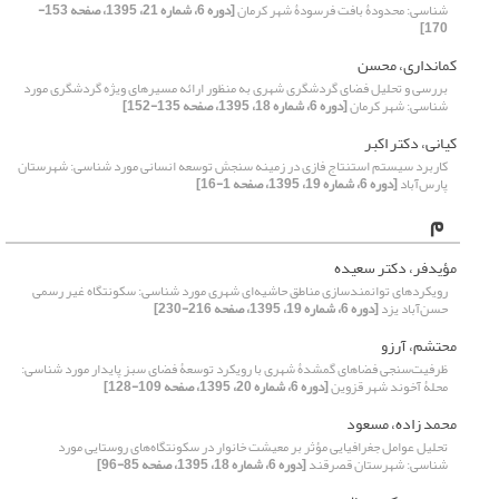
شناسی: محدودۀ بافت فرسودۀ شهر کرمان
[دوره 6، شماره 21، 1395، صفحه 153-
170]
کمانداری، محسن
بررسی و تحلیل فضای گردشگری شهری به منظور ارائه مسیرهای ویژه گردشگری مورد
شناسی: شهر کرمان
[دوره 6، شماره 18، 1395، صفحه 135-152]
کیانی، دکتر اکبر
کاربرد سیستم استنتاج فازی در زمینه سنجش توسعه انسانی مورد شناسی: شهرستان
پارس‌آباد
[دوره 6، شماره 19، 1395، صفحه 1-16]
م
مؤیدفر، دکتر سعیده
رویکردهای توانمندسازی مناطق حاشیه‌ای شهری مورد شناسی: سکونتگاه غیر رسمی
حسن‌آباد یزد
[دوره 6، شماره 19، 1395، صفحه 216-230]
محتشم، آرزو
ظرفیت‌سنجی فضاهای گمشدۀ شهری با رویکرد توسعۀ فضای سبز پایدار مورد شناسی:
محلۀ آخوند شهر قزوین
[دوره 6، شماره 20، 1395، صفحه 109-128]
محمد زاده، مسعود
تحلیل عوامل جغرافیایی مؤثر بر معیشت خانوار در سکونتگاه‌های روستایی مورد
شناسی: شهرستان قصرقند
[دوره 6، شماره 18، 1395، صفحه 85-96]