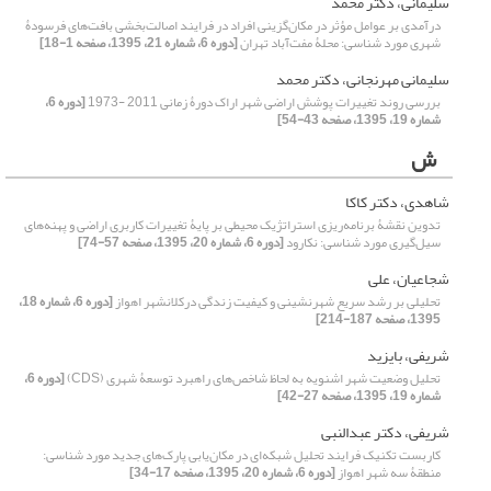
سلیمانی، دکتر محمد
درآمدی بر عوامل مؤثر در مکان‌گزینی افراد در فرایند اصالت‌بخشی بافت‌های فرسودۀ
شهری مورد شناسی: محلۀ مفت‌آباد‌ تهران
[دوره 6، شماره 21، 1395، صفحه 1-18]
سلیمانی مهرنجانی، دکتر محمد
بررسی روند تغییرات پوشش اراضی شهر اراک دورۀ زمانی 2011 -1973
[دوره 6،
شماره 19، 1395، صفحه 43-54]
ش
شاهدی، دکتر کاکا
تدوین نقشۀ برنامه‌ریزی استراتژیک محیطی بر پایۀ تغییرات کاربری اراضی و پهنه‌های
سیل‌گیری مورد شناسی: نکارود
[دوره 6، شماره 20، 1395، صفحه 57-74]
شجاعیان، علی
تحلیلی بر رشد سریع شهرنشینی و کیفیت زندگی درکلانشهر اهواز
[دوره 6، شماره 18،
1395، صفحه 187-214]
شریفی، بایزید
تحلیل وضعیت شهر اشنویه به لحاظ شاخص‌های راهبرد توسعۀ شهری (CDS)
[دوره 6،
شماره 19، 1395، صفحه 27-42]
شریفی، دکتر عبدالنبی
کاربست تکنیک فرایند تحلیل شبکه‌ای در مکان‌یابی پارک‌‌های جدید مورد شناسی:
منطقۀ سه شهر اهواز
[دوره 6، شماره 20، 1395، صفحه 17-34]