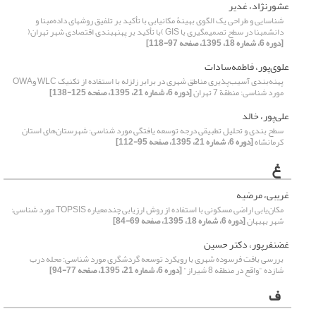
عشورنژاد، غدیر
شناسایی و طراحی یک الگوی بهینۀ مکانیابی با تأکید بر تلفیق روش‎های داده‌‌مبنا و
دانش‎مبنا در سطح تصمیم‎گیری با GIS )با تأکید بر پهنه‎بندی اقتصادی شهر تهران(
[دوره 6، شماره 18، 1395، صفحه 97-118]
علوی‌پور، فاطمه‌سادات
پهنه‌بندی آسیب‌پذیری مناطق شهری در برابر زلزله با استفاده از تکنیک WLC وOWA
مورد شناسی: منطقة 7 تهران
[دوره 6، شماره 21، 1395، صفحه 125-138]
علی‌پور، خالد
سطح بندی و تحلیل تطبیقی درجه توسعه یافتگی مورد شناسی: شهرستان‌های استان
کرمانشاه
[دوره 6، شماره 21، 1395، صفحه 95-112]
غ
غریبی، مرضیه
مکان‌یابی اراضی مسکونی با استفاده از روش ارزیابی چندمعیاره TOPSIS مورد شناسی:
شهر بهبهان
[دوره 6، شماره 18، 1395، صفحه 69-84]
غضنفرپور، دکتر حسین
بررسی بافت فرسوده شهری با رویکرد توسعه گردشگری مورد شناسی: محله درب
شازده "واقع در منطقه 8 شیراز"
[دوره 6، شماره 21، 1395، صفحه 77-94]
ف