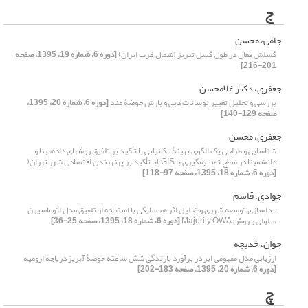
ج
جامی، محسن
گسلش فعال در طول گسل تبریز (شمال غرب ایران)
[دوره 6، شماره 19، 1395، صفحه
201-216]
جعفری، دکتر غلام‏حسن
بررسی و تحلیل تغییر نوسانات دبی و بارش حوضۀ ‌مند
[دوره 6، شماره 20، 1395،
صفحه 129-140]
جعفری، محسن
شناسایی و طراحی یک الگوی بهینۀ مکانیابی با تأکید بر تلفیق روش‎های داده‌‌مبنا و
دانش‎مبنا در سطح تصمیم‎گیری با GIS )با تأکید بر پهنه‎بندی اقتصادی شهر تهران(
[دوره 6، شماره 18، 1395، صفحه 97-118]
جوادی، قاسم
مدلسازی توسعه شهری و تحلیل اثر همسایگی با استفاده از تلفیق مدل اتوماسیون
سلولی و روش Majority OWA
[دوره 6، شماره 18، 1395، صفحه 25-36]
جوان، خدیجه
ارزیابی مدل مفهومی ابر در برآورد بارندگی شش ساعته حوضۀ آبریز دریاچۀ ارومیه
[دوره 6، شماره 20، 1395، صفحه 183-202]
چ