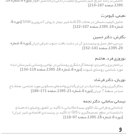
تحلیلی بر رشد سریع شهرنشینی و کیفیت زندگی درکلانشهر اهواز
[دوره 6، شماره 18،
1395، صفحه 187-214]
نعیمی، کیومرث
تحلیل کیفیت مسکن در محلات 20 گانۀ شهر بیجار با روش آنتروپی و SAW
[دوره 6،
شماره 19، 1395، صفحه 107-122]
نگارش، دکتر حسین
بررسی خطر سیل و پهنهبندی آن در دشت بافت، جنوب شرقی ایران
[دوره 6، شماره
20، 1395، صفحه 141-152]
نوروزی فرد، هاشم
برنامه‌ریزی راهبردی توسعۀ گردشگری روستایی در نواحی روستایی شهرستان ایذه
مورد شناسی: روستای شیوند
[دوره 6، شماره 18، 1395، صفحه 119-134]
نوریان، دکتر فرشاد
به‌کارگیری روش هدانیک در ارزش‌گذاری واحدهای مسکونی مورد شناسی: محلۀ باغ
صبا در منطقۀ 7 تهران
[دوره 6، شماره 21، 1395، صفحه 171-186]
نیسانی سامانی، دکتر نجمه
شناسایی و طراحی یک الگوی بهینۀ مکانیابی با تأکید بر تلفیق روش‎های داده‌‌مبنا و
دانش‎مبنا در سطح تصمیم‎گیری با GIS )با تأکید بر پهنه‎بندی اقتصادی شهر تهران(
[دوره 6، شماره 18، 1395، صفحه 97-118]
و