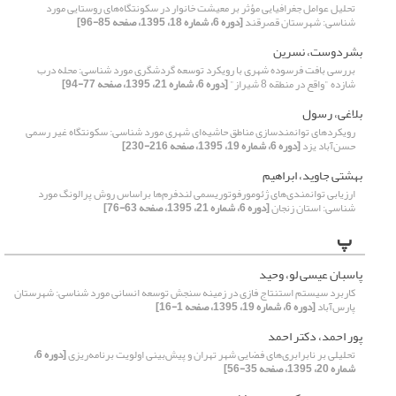
تحلیل عوامل جغرافیایی مؤثر بر معیشت خانوار در سکونتگاه‌های روستایی مورد
شناسی: شهرستان قصرقند
[دوره 6، شماره 18، 1395، صفحه 85-96]
بشردوست، نسرین
بررسی بافت فرسوده شهری با رویکرد توسعه گردشگری مورد شناسی: محله درب
شازده "واقع در منطقه 8 شیراز"
[دوره 6، شماره 21، 1395، صفحه 77-94]
بلاغی، رسول
رویکردهای توانمندسازی مناطق حاشیه‌ای شهری مورد شناسی: سکونتگاه غیر رسمی
حسن‌آباد یزد
[دوره 6، شماره 19، 1395، صفحه 216-230]
بهشتی جاوید، ابراهیم
ارزیابی توانمندی‌های ژئومورفوتوریسمی لندفرم‌ها براساس روش پرالونگ مورد
شناسی: استان زنجان
[دوره 6، شماره 21، 1395، صفحه 63-76]
پ
پاسبان عیسی لو، وحید
کاربرد سیستم استنتاج فازی در زمینه سنجش توسعه انسانی مورد شناسی: شهرستان
پارس‌آباد
[دوره 6، شماره 19، 1395، صفحه 1-16]
پور احمد، دکتر احمد
تحلیلی بر نابرابری‌های فضایی شهر تهران و پیش‌بینی اولویت برنامه‌ریزی
[دوره 6،
شماره 20، 1395، صفحه 35-56]