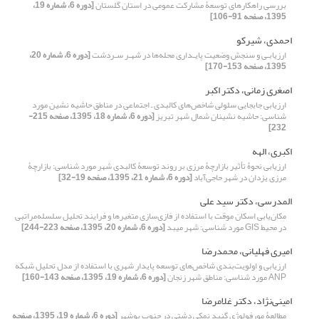
بررسی راهکارهای توسعۀ مشارکت عمومی در استان گلستان
[دوره 6، شماره 19،
1395، صفحه 91-106]
احمدی، شیرکو
ارزیابـی و سنجش وضعیت پایـداری محله‌ها در شهـر سـردشت
[دوره 6، شماره 20،
1395، صفحه 153-170]
اصغری زمانی، دکتر اکبر
ارزیابی جابجایی سلولی شاخص‌های کالبدی – اجتماعی در مناطق حاشیه نشین مورد
شناسی: حاشیه نشینان شمال شهر تبریز
[دوره 6، شماره 18، 1395، صفحه 215-
232]
اکبری، الهه
ارزیابی نحوۀ تأثیر بازارچۀ مرزی بر روند توسعۀ کالبدی شهر مورد شناسی: بازارچۀ
مرزی یزدان در شهر حاجی‌آباد
[دوره 6، شماره 21، 1395، صفحه 19-32]
المدرسی، دکتر سید علی
مکان‌یابی اسکان موقت با استفاده از فازی‌سازی متغیرها و فرایند تحلیل سلسله‌مراتبی
در محیط GIS مورد شناسی: شهر میبد
[دوره 6، شماره 20، 1395، صفحه 223-244]
امیری فهلیانی، محمدرضا
ارزیابی و اولویت‌بندی شاخص‌های توسعه پایدار شهری با استفاده از مدل تحلیل شبکه
ANP مورد شناسی: مناطق شهر زنجان
[دوره 6، شماره 19، 1395، صفحه 143-160]
امینی‌نژاد، دکتر غلامرضا
مطالعۀ مورفولوژی گنبد نمکی دشتی در جنوب بوشهر
[دوره 6، شماره 19، 1395، صفحه