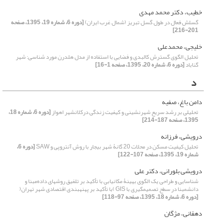
خطیب، دکتر محمد مهدی
گسلش فعال در طول گسل تبریز (شمال غرب ایران)
[دوره 6، شماره 19، 1395، صفحه
201-216]
خلیجی، محمد‌علی
تحلیل الگوی گسترش کالبدی و فضایی با استفاده از مدل هلدرن مورد شناسی: شهر
گناباد
[دوره 6، شماره 20، 1395، صفحه 1-16]
د
دامن باغ، صفیه
تحلیلی بر رشد سریع شهرنشینی و کیفیت زندگی درکلانشهر اهواز
[دوره 6، شماره 18،
1395، صفحه 187-214]
درویشی، فرزانه
تحلیل کیفیت مسکن در محلات 20 گانۀ شهر بیجار با روش آنتروپی و SAW
[دوره 6،
شماره 19، 1395، صفحه 107-122]
درویشی بلورانی، دکتر علی
شناسایی و طراحی یک الگوی بهینۀ مکانیابی با تأکید بر تلفیق روش‎های داده‌‌مبنا و
دانش‎مبنا در سطح تصمیم‎گیری با GIS )با تأکید بر پهنه‎بندی اقتصادی شهر تهران(
[دوره 6، شماره 18، 1395، صفحه 97-118]
دهقانی، مژگان