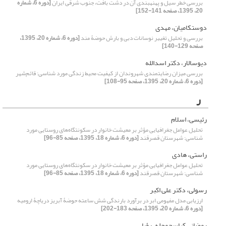
بررسی خطر سیل و پهنهبندی آن در دشت بافت، جنوب شرقی ایران
[دوره 6، شماره
20، 1395، صفحه 141-152]
دوستکامیان، مهدی
بررسی و تحلیل تغییر نوسانات دبی و بارش حوضۀ ‌مند
[دوره 6، شماره 20، 1395،
صفحه 129-140]
دیوسالار، دکتر اسدالله
بررسی میزان رضایتمندی شهروندان از کیفیت محیط زندگی مورد شناسی: قائم‌شهر
[دوره 6، شماره 20، 1395، صفحه 95-108]
ر
رئیسی، اسلام
تحلیل عوامل جغرافیایی مؤثر بر معیشت خانوار در سکونتگاه‌های روستایی مورد
شناسی: شهرستان قصرقند
[دوره 6، شماره 18، 1395، صفحه 85-96]
راستی، هادی
تحلیل عوامل جغرافیایی مؤثر بر معیشت خانوار در سکونتگاه‌های روستایی مورد
شناسی: شهرستان قصرقند
[دوره 6، شماره 18، 1395، صفحه 85-96]
رسولی، دکتر علی اکبر
ارزیابی مدل مفهومی ابر در برآورد بارندگی شش ساعته حوضۀ آبریز دریاچۀ ارومیه
[دوره 6، شماره 20، 1395، صفحه 183-202]
رمضانی کیاسج‌محله، رؤیا