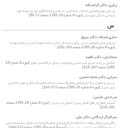
زیاری، دکتر کرامت‌اله
ارزیابی توزیع فضایی خدمات بهداشتی- درمانی و ارائۀ الگوی توزیع بهینه مورد
شناسی: استان خوزستان
[دوره 6، شماره 19، 1395، صفحه 71-90]
س
ساری صراف، دکتر بهروز
ارزیابی مدل مفهومی ابر در برآورد بارندگی شش ساعته حوضۀ آبریز دریاچۀ ارومیه
[دوره 6، شماره 20، 1395، صفحه 183-202]
سجادیان، دکتر ناهید
تحلیلی بر رشد سریع شهرنشینی و کیفیت زندگی درکلانشهر اهواز
[دوره 6، شماره 18،
1395، صفحه 187-214]
سرایی، دکتر محمدحسین
بررسی و تحلیل پراکنش فضایی هتل‌ها نسبت به جاذبه‌های گردشگری مورد شناسی:
شهر شیراز
[دوره 6، شماره 20، 1395، صفحه 171-182]
سرحدی، نازنین
گسلش فعال در طول گسل تبریز (شمال غرب ایران)
[دوره 6، شماره 19، 1395، صفحه
201-216]
سرکارگر اردکانی، دکتر علی
مکان‌یابی اسکان موقت با استفاده از فازی‌سازی متغیرها و فرایند تحلیل سلسله‌مراتبی
در محیط GIS مورد شناسی: شهر میبد
[دوره 6، شماره 20، 1395، صفحه 223-244]