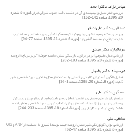
عباس‌نژاد، دکتر احمد
بررسی خطر سیل و پهنهبندی آن در دشت بافت، جنوب شرقی ایران
[دوره 6، شماره
20، 1395، صفحه 141-152]
عبدالهی، دکتر علی اصغر
بررسی بافت فرسوده شهری با رویکرد توسعه گردشگری مورد شناسی: محله درب
شازده "واقع در منطقه 8 شیراز"
[دوره 6، شماره 21، 1395، صفحه 77-94]
عرفانیان، دکتر مهدی
ارزیابی مدل مفهومی ابر در برآورد بارندگی شش ساعته حوضۀ آبریز دریاچۀ ارومیه
[دوره 6، شماره 20، 1395، صفحه 183-202]
عزت‌پناه، دکتر بختیار
تحلیل الگوی گسترش کالبدی و فضایی با استفاده از مدل هلدرن مورد شناسی: شهر
گناباد
[دوره 6، شماره 20، 1395، صفحه 1-16]
عسگری، دکتر علی
سنجش ارزش‌های‌ محیطی‌ در تخمین تمایل به دریافت وام‌برای مقاوم‌سازی مساکن
روستایی در برابر زلزله با استفاده از روش انتخاب تجربی مورد شناسی: بخش آباده
‌طشک واقع در شهرستان نی‌ریز
[دوره 6، شماره 18، 1395، صفحه 233-244]
عشقی، علی
ارزیابی توان اکولوژیکی شهرستان ارومیه جهت توسعۀ شهری با استفاده از ANP و GIS
[دوره 6، شماره 21، 1395، صفحه 47-62]