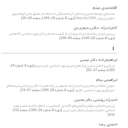
آقامحمدی، میثم
مدلسازی توسعه شهری و تحلیل اثر همسایگی با استفاده از تلفیق مدل اتوماسیون
سلولی و روش Majority OWA
[دوره 6، شماره 18، 1395، صفحه 25-36]
آنامرادنژاد، دکتر رحیم بردی
بررسی میزان رضایتمندی شهروندان از کیفیت محیط زندگی مورد شناسی: قائم‌شهر
[دوره 6، شماره 20، 1395، صفحه 95-108]
ا
ابراهیم زاده، دکتر عیسی
ارزیابی و تحلیل ایمنی پارک‌های شهری مورد شناسی: شهر جهرم
[دوره 6، شماره 18،
1395، صفحه 37-52]
ابراهیمی، پیام
تدوین نقشۀ برنامه‌ریزی استراتژیک محیطی بر پایۀ تغییرات کاربری اراضی و پهنه‌های
سیل‌گیری مورد شناسی: نکارود
[دوره 6، شماره 20، 1395، صفحه 57-74]
احدنژاد روشتی، دکتر محسن
ارزیابی جابجایی سلولی شاخص‌های کالبدی – اجتماعی در مناطق حاشیه نشین مورد
شناسی: حاشیه نشینان شمال شهر تبریز
[دوره 6، شماره 18، 1395، صفحه 215-
232]
احمدی، رضا