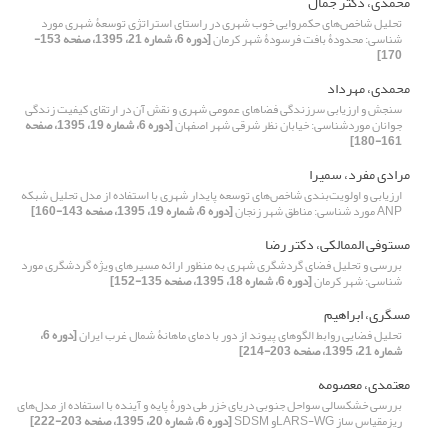
محمدی، دکتر جمال
تحلیل شاخص‌های حکمروایی خوب شهری در راستای استراتژی توسعۀ شهری مورد
شناسی: محدودۀ بافت فرسودۀ شهر کرمان
[دوره 6، شماره 21، 1395، صفحه 153-
170]
محمدی، مهرداد
سنجش و ارزیابی سرزندگی فضاهای عمومی شهری و نقش آن در ارتقای کیفیت زندگی
جوانان موردشناسی: خیابان نظر شرقی شهر اصفهان
[دوره 6، شماره 19، 1395، صفحه
161-180]
مرادی مفرد، سمیرا
ارزیابی و اولویت‌بندی شاخص‌های توسعه پایدار شهری با استفاده از مدل تحلیل شبکه
ANP مورد شناسی: مناطق شهر زنجان
[دوره 6، شماره 19، 1395، صفحه 143-160]
مستوفی الممالکی، دکتر رضا
بررسی و تحلیل فضای گردشگری شهری به منظور ارائه مسیرهای ویژه گردشگری مورد
شناسی: شهر کرمان
[دوره 6، شماره 18، 1395، صفحه 135-152]
مسگری، ابراهیم
تحلیل فضایی روابط الگوهای پیوند از دور با دمای ماهانۀ شمال غرب ایران
[دوره 6،
شماره 21، 1395، صفحه 203-214]
معتمدی، معصومه
بررسی خشکسالی سواحل جنوبی دریای خزر طی دورۀ پایه و آینده با استفاده از مدل‌های
ریز‌مقیاس ساز LARS-WGو SDSM
[دوره 6، شماره 20، 1395، صفحه 203-222]