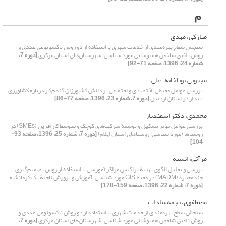
م
مبارکی، مهدی
سنجش سطح بهره‌مندی از خدمات شهری با استفاده از دو روش تاکسونومی عددی و
روش تلفیق شاخص همپوشانی مورد شناسی: شهرستان‌های استان مرکزی
[دوره 7،
شماره 24، 1396، صفحه 71-92]
مجنونی توتاخانه، علی
بررسی عوامل محیطی، اقتصادی و اجتماعی بر دانش کشاورزان گندم‌کار دربارة کشاورزی
پایدار در استان اردبیل
[دوره 7، شماره 23، 1396، صفحه 77-86]
محمدی، دکتر اسفندیار
بررسی عوامل مؤثر تشکیل و توسعة شرکت‌های کوچک و متوسط کارآفرین (SMEs) در
روستاها (مورد شناسی: روستا‌های استان ایلام)
[دوره 7، شماره 25، 1396، صفحه 93-
104]
مرآتی، انسیه
بررسی و تحلیل الگوی بهینۀ پراکنش مراکز آموزشی با استفاده از روش تصمیم‌گیری
چند‌معیاره (MADM) در محیط GIS مورد شناسی: آموزش ‌و ‌پرورش ناحیۀ یک کرمانشاه
[دوره 7، شماره 22، 1396، صفحه 159-178]
مصطفوی، نجمه‌سادات
سنجش سطح بهره‌مندی از خدمات شهری با استفاده از دو روش تاکسونومی عددی و
روش تلفیق شاخص همپوشانی مورد شناسی: شهرستان‌های استان مرکزی
[دوره 7،