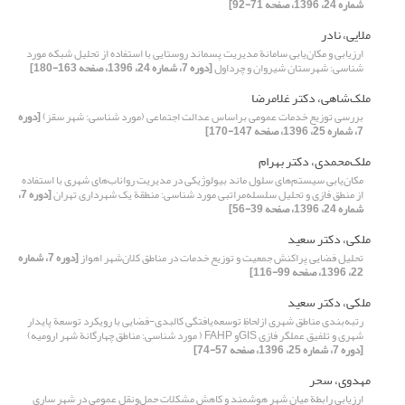
شماره 24، 1396، صفحه 71-92]
ملایی، نادر
ارزیابی و مکان‌یابی سامانة مدیریت پسماند روستایی با استفاده از تحلیل شبکه مورد
شناسی: ‌شهرستان شیروان و چرداول
[دوره 7، شماره 24، 1396، صفحه 163-180]
ملک‌شاهی، دکتر غلامرضا
بررسی توزیع خدمات عمومی بر‌اساس عدالت اجتماعی (مورد شناسی: شهر سقز)
[دوره
7، شماره 25، 1396، صفحه 147-170]
ملک‌محمدی، دکتر بهرام
مکان‌‌‌یابی سیستم‌های سلول ماند بیولوژیکی در مدیریت رواناب‌‌های شهری با استفاده
از منطق فازی و تحلیل سلسله‌مراتبی مورد شناسی: منطقة یک شهرداری تهران
[دوره 7،
شماره 24، 1396، صفحه 39-56]
ملکی، دکتر سعید
تحلیل فضایی پراکنش جمعیت و توزیع خدمات در مناطق کلان‌شهر اهواز
[دوره 7، شماره
22، 1396، صفحه 99-116]
ملکی، دکتر سعید
رتبه‌بندی مناطق شهری ازلحاظِ توسعه‌یافتگی کالبدی-فضایی با رویکرد توسعة پایدار
شهری و تلفیق عملگر فازی GISو FAHP ( مورد شناسی: مناطق چهارگانة شهر ارومیه)
[دوره 7، شماره 25، 1396، صفحه 57-74]
مهدوی، سحر
ارزیابی رابطة میان شهر هوشمند و کاهش مشکلات حمل‌و‌نقل عمومی در شهر ساری