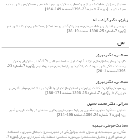
سنجش میزان رضایتمندی از پروژه‌های مسکن مهر مورد شناسی: مسکن مهر شهر جدید
سهند تبریز
[دوره 7، شماره 23، 1396، صفحه 149-164]
زیاری، دکتر کرامت اله
بررسی و تحلیلی بر ‌‌شاخص‌های محیطی اثرگذار بر سلامت زیست شهری در کلانشهر قم
[دوره 7، شماره 25، 1396، صفحه 19-38]
س
سبحانی، دکتر بهروز
کاربرد روش منطق فازی (fuzzy) و تحلیل سلسله‌مراتبی (AHP) در مکان‌یابی دفن
پسماند خانگی شهر مرودشت با تأکید بر پارامترهای هیدرواقلیمی
[دوره 7، شماره 23،
1396، صفحه 1-20]
سبحانی، دکتر بهروز
پهنه‌بندی قابلیت کشت زیتون در استان مازندران با تأکید بر داده‌های مؤثر اقلیمی و
فیزیوگرافی
[دوره 7، شماره 25، 1396، صفحه 171-186]
سرائی، دکتر محمد‌حسین
تحلیل عملکرد مدیریت شهری بر پایة معیارهای پایداری محله‌‌ای در بافت تاریخی شهر
یزد
[دوره 7، شماره 24، 1396، صفحه 195-214]
سعادت فومنی، مهدیه
مکان‌‌‌یابی سیستم‌های سلول ماند بیولوژیکی در مدیریت رواناب‌‌های شهری با استفاده
از منطق فازی و تحلیل سلسله‌مراتبی مورد شناسی: منطقة یک شهرداری تهران
[دوره 7،