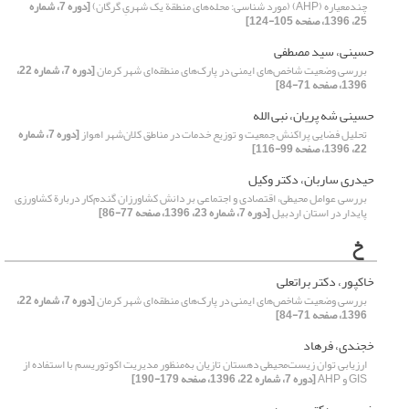
چند‌معیاره (AHP) (مورد شناسی: محله‌های منطقة یک شهریِ گرگان)
[دوره 7، شماره
25، 1396، صفحه 105-124]
حسینی، سید مصطفی
بررسی وضعیت شاخص‌های ایمنی در پارک‌های منطقه‌ای شهر کرمان
[دوره 7، شماره 22،
1396، صفحه 71-84]
حسینی شه پریان، نبی الله
تحلیل فضایی پراکنش جمعیت و توزیع خدمات در مناطق کلان‌شهر اهواز
[دوره 7، شماره
22، 1396، صفحه 99-116]
حیدری ساربان، دکتر وکیل
بررسی عوامل محیطی، اقتصادی و اجتماعی بر دانش کشاورزان گندم‌کار دربارة کشاورزی
پایدار در استان اردبیل
[دوره 7، شماره 23، 1396، صفحه 77-86]
خ
خاکپور، دکتر براتعلی
بررسی وضعیت شاخص‌های ایمنی در پارک‌های منطقه‌ای شهر کرمان
[دوره 7، شماره 22،
1396، صفحه 71-84]
خجندی، فرهاد
ارزیابی توان زیست‌محیطی دهستان تازیان به‌منظور مدیریت اکوتوریسم با استفاده از
GIS و AHP
[دوره 7، شماره 22، 1396، صفحه 179-190]