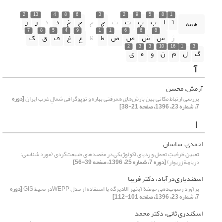
2
13
4
8
6
3
2
9
5
8
1
آ
ا
ب
پ
ت
ث
ج
چ
ح
خ
د
ذ
ر
ز
همه
7
8
5
4
9
1
1
6
6
8
ژ
س
ش
ص
ض
ط
ظ
ع
غ
ف
ق
ک
2
3
3
10
16
1
3
گ
ل
م
ن
و
ه
ی
آ
آرمش، محسن
بررسی ارتباط مکانی بین بارش‌های همرفتی بهاره و توپوگرافی شمال‌ِ غرب ایران
[دوره
7، شماره 23، 1396، صفحه 21-38]
ا
احمدی، ساسان
تعیین ظرفیتِ تحمل و ردپای اکولوژیکی در مقصدهای طبیعت‌گردی (مورد شناسی:
دریاچة زریوار)
[دوره 7، شماره 25، 1396، صفحه 39-56]
اسفندیاری‌درآباد، دکتر فریبا
برآورد رسوب‌دهی حوضة آبخیز آلادیزگه با استفاده از مدل WEPPدر محیط GIS
[دوره
7، شماره 23، 1396، صفحه 101-112]
اسکندری ثانی، دکتر محمد