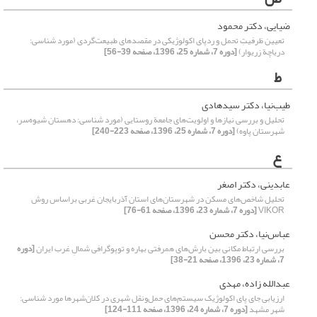
ضیایی، دکتر محمود
تعیین ظرفیتِ تحمل و ردپای اکولوژیکی در مقصدهای طبیعت‌گردی (مورد شناسی:
دریاچة زریوار)
[دوره 7، شماره 25، 1396، صفحه 39-56]
ط
طیب‌نیا، دکتر سید‌هادی
تحلیل و بررسی نیاز‌ها و اولویت‌های جامعة روستایی (مورد شناسی: دهستان شیوه‌سر،
شهرستان پاوه)
[دوره 7، شماره 25، 1396، صفحه 223-240]
ع
عابدینی، دکتر اصغر
تحلیل شاخص‌های مسکن در شهرستان‌های استان آذربایجان غربی بر‌اساس روش
VIKOR
[دوره 7، شماره 23، 1396، صفحه 61-76]
عباس‌نیا، دکتر محسن
بررسی ارتباط مکانی بین بارش‌های همرفتی بهاره و توپوگرافی شمال‌ِ غرب ایران
[دوره
7، شماره 23، 1396، صفحه 21-38]
عبدالله زاده، مهدی
ارزیابی جای پای اکولوژیک سیستم‌های حمل‌و‌نقل شهری در کلان‌شهرها مورد شناسی:
شهر مشهد
[دوره 7، شماره 24، 1396، صفحه 111-124]