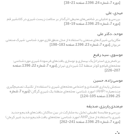
[دوره 7، شماره 24، 1396، صفحه 21-38]
مهدی، علی
بررسی و تحلیلی بر ‌‌شاخص‌های محیطی اثرگذار بر سلامت زیست شهری در کلانشهر قم
[دوره 7، شماره 25، 1396، صفحه 19-38]
موحد، دکتر علی
مکان‌یابی شهرک‌های صنعتی با استفاده از مدل منطق فازی مورد شناسی: شهرک صنعتی
مریوان
[دوره 7، شماره 23، 1396، صفحه 183-198]
موسوی، سید رفیع
برنامه‌ریزی استراتژیک بهسازی و نوسازی بافت‌های فرسودة شهری موردشناسی:
محله‌های قیام و کوثر منطقة 12 شهرداری تهران
[دوره 7، شماره 22، 1396، صفحه
207-226]
موسی زاده، حسین
سنجش پایداری اقتصادی و اجتماعی محله‌های شهری با استفاده از تکنیک تصمیم‌گیری
چند‌معیاره (AHP) (مورد شناسی: محله‌های منطقة یک شهریِ گرگان)
[دوره 7، شماره
25، 1396، صفحه 105-124]
میمندی پاریزی، صدیقه
بررسی و مقایسة تطبیقی تمایل به مشارکت در بین ساکنان بافت‌های قدیم و جدید
شهری با استفاده از مدلAHP (مورد شناسی: محله‌های بافت قدیم و جدید شهر کرمان)
[دوره 7، شماره 25، 1396، صفحه 241-262]
ن