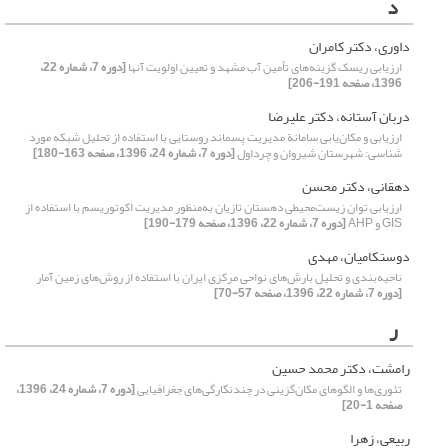
د
داوری، دکتر کامران
ارزیابی ریسک گزینه‌های تأمین آب مشهد و تعیین اولویت آنها
[دوره 7، شماره 22،
1396، صفحه 191-206]
دربان آستانه، دکتر علیرضا
ارزیابی و مکان‌یابی سامانة مدیریت پسماند روستایی با استفاده از تحلیل شبکه مورد
شناسی: ‌شهرستان شیروان و چرداول
[دوره 7، شماره 24، 1396، صفحه 163-180]
دهقانی، دکتر محسن
ارزیابی توان زیست‌محیطی دهستان تازیان به‌منظور مدیریت اکوتوریسم با استفاده از
GIS و AHP
[دوره 7، شماره 22، 1396، صفحه 179-190]
دوستکامیان، مهدی
ناحیه‌بندی و تحلیل بارش‌های نواحی مرکزی ایران با استفاده از روش‌های زمین آمار
[دوره 7، شماره 22، 1396، صفحه 57-70]
ر
رامشت، دکتر محمد حسین
تئوری‌‌ها و الگوهای مکان‌گزینی در چند‌‌نگارگی‌‌های جغرافیایی
[دوره 7، شماره 24، 1396،
صفحه 1-20]
ربیعی، زهرا