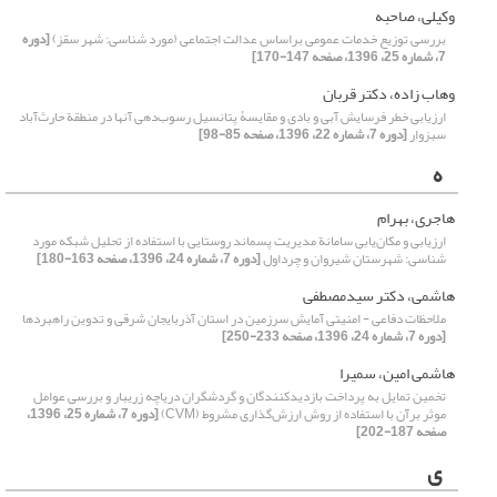
وکیلی، صاحبه
بررسی توزیع خدمات عمومی بر‌اساس عدالت اجتماعی (مورد شناسی: شهر سقز)
[دوره
7، شماره 25، 1396، صفحه 147-170]
وهاب زاده، دکتر قربان
ارزیابی خطر فرسایش آبی و بادی و مقایسۀ پتانسیل رسوب‌دهی آنها در منطقة حارث‌آباد
سبزوار
[دوره 7، شماره 22، 1396، صفحه 85-98]
ه
هاجری، بهرام
ارزیابی و مکان‌یابی سامانة مدیریت پسماند روستایی با استفاده از تحلیل شبکه مورد
شناسی: ‌شهرستان شیروان و چرداول
[دوره 7، شماره 24، 1396، صفحه 163-180]
هاشمی، دکتر سید‌مصطفی
ملاحظات دفاعی - امنیتی آمایش سرزمین در استان آذربایجان شرقی و تدوین راهبردها
[دوره 7، شماره 24، 1396، صفحه 233-250]
هاشمی امین، سمیرا
تخمین تمایل به پرداخت بازدیدکنندگان و گردشگران دریاچه زریبار و بررسی عوامل
موثر برآن با استفاده از روش ارزش‌گذاری مشروط (CVM)
[دوره 7، شماره 25، 1396،
صفحه 187-202]
ی