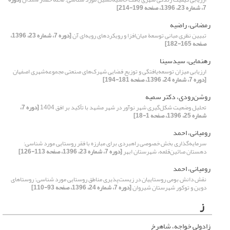
7، شماره 23، 1396، صفحه 199-214]
رمضانی، راضیه
تبیین نظری مبانی توسعة میان‌افزا و رویکردهای رویه‌ای آن
[دوره 7، شماره 23، 1396،
صفحه 165-182]
رهنمایی، سید‌سینا
ارزیابی میزان توسعه‌یافتگی و توزیع فضایی شهرک‌های صنعتی مجموعه‌شهری اصفهان
[دوره 7، شماره 24، 1396، صفحه 181-194]
روشن‌رودی، دکتر سمیه
تحلیل وضعیت شکل‌گیری شهر نوآور در شهر مشهد با تأکید بر افق 1404
[دوره 7،
شماره 25، 1396، صفحه 1-18]
رومیانی، احمد
سرمایه‌گذاری‌ بخش خصوصی راهبردی برای مبارزه با فقر روستایی مورد شناسی:
دهستان صائین‌قلعه، شهرستان ابهر
[دوره 7، شماره 23، 1396، صفحه 113-126]
رومیانی، احمد
نقش دانش بومی روستاییان در زیست‌پذیری مناطق روستایی مورد شناسی: روستاهای
دوین و توکور شهرستان شیروان
[دوره 7، شماره 24، 1396، صفحه 93-110]
ز
زادولی خواجه، شاهرخ