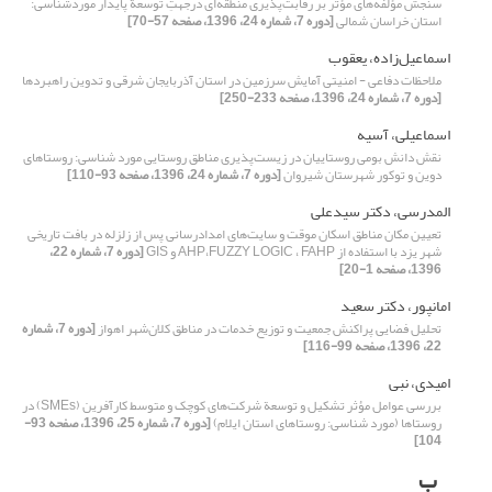
سنجش مؤلفه‌های مؤثر بر رقابت‌پذیری منطقه‌ای درجهتِ توسعة پایدار موردشناسی:
استان خراسان شمالی
[دوره 7، شماره 24، 1396، صفحه 57-70]
اسماعیل‌زاده، یعقوب
ملاحظات دفاعی - امنیتی آمایش سرزمین در استان آذربایجان شرقی و تدوین راهبردها
[دوره 7، شماره 24، 1396، صفحه 233-250]
اسماعیلی، آسیه
نقش دانش بومی روستاییان در زیست‌پذیری مناطق روستایی مورد شناسی: روستاهای
دوین و توکور شهرستان شیروان
[دوره 7، شماره 24، 1396، صفحه 93-110]
المدرسی، دکتر سید‌علی
تعیین مکان مناطق اسکان موقت و سایت‌های امداد‌رسانی پس از زلزله در بافت تاریخی
شهر یزد با استفاده از AHP،FUZZY LOGIC ، FAHP و GIS
[دوره 7، شماره 22،
1396، صفحه 1-20]
امانپور، دکتر سعید
تحلیل فضایی پراکنش جمعیت و توزیع خدمات در مناطق کلان‌شهر اهواز
[دوره 7، شماره
22، 1396، صفحه 99-116]
امیدی، نبی
بررسی عوامل مؤثر تشکیل و توسعة شرکت‌های کوچک و متوسط کارآفرین (SMEs) در
روستاها (مورد شناسی: روستا‌های استان ایلام)
[دوره 7، شماره 25، 1396، صفحه 93-
104]
ب