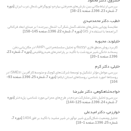
خسروی، دکتر محمود
بررسی ارتباط مکانی بین بارش‌های همرفتی بهاره و توپوگرافی شمال‌ِ غرب ایران
[دوره
7، شماره 23، 1396، صفحه 21-38]
خطیب، دکتر محمد‌مهدی
مقایسۀ پویایی بخش‌های مختلف گسل شکرآب (شمال بیرجند) بر مبنای ابعاد فرکتالی
آبراهه‌ها با استفاده از GIS
[دوره 7، شماره 22، 1396، صفحه 145-158]
خلیلوند، محبوبه
کاربرد روش منطق فازی (fuzzy) و تحلیل سلسله‌مراتبی (AHP) در مکان‌یابی دفن
پسماند خانگی شهر مرودشت با تأکید بر پارامترهای هیدرواقلیمی
[دوره 7، شماره 23،
1396، صفحه 1-20]
خلیلی، دکتر کرم
بررسی عوامل مؤثر تشکیل و توسعة شرکت‌های کوچک و متوسط کارآفرین (SMEs) در
روستاها (مورد شناسی: روستا‌های استان ایلام)
[دوره 7، شماره 25، 1396، صفحه 93-
104]
خواجه‌شاهکوهی، دکتر علیرضا
بررسی و تحلیل نقش مشارکت مردم در طرح‌‌های عمرانی مورد شناسی: پل‌دختر
[دوره
7، شماره 24، 1396، صفحه 125-144]
خوارزمی، دکتر امیدعلی
تحلیل وضعیت شکل‌گیری شهر نوآور در شهر مشهد با تأکید بر افق 1404
[دوره 7،
شماره 25، 1396، صفحه 1-18]