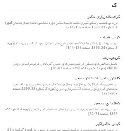
ک
کرامت‌اله زیاری، دکتر
ارزیابی کیفیت زندگی شهری بافت حاشیه‌نشین مورد شناسی: محلۀ حصار همدان
[دوره
7، شماره 23، 1396، صفحه 199-214]
کرمی، شهاب
بررسی و تحلیل نقش مشارکت مردم در طرح‌‌های عمرانی مورد شناسی: پل‌دختر
[دوره
7، شماره 24، 1396، صفحه 125-144]
کریمی، رضا
تحلیل شاخص‌های مسکن در شهرستان‌های استان آذربایجان غربی بر‌اساس روش
VIKOR
[دوره 7، شماره 23، 1396، صفحه 61-76]
کلانتری‌خلیل‌آباد، دکتر حسین
برنامه‌ریزی استراتژیک بهسازی و نوسازی بافت‌های فرسودة شهری موردشناسی:
محله‌های قیام و کوثر منطقة 12 شهرداری تهران
[دوره 7، شماره 22، 1396، صفحه
207-226]
کمانداری، محسن
بررسی وضعیت شاخص‌های ایمنی در پارک‌های منطقه‌ای شهر کرمان
[دوره 7، شماره 22،
1396، صفحه 71-84]
کیانی، دکتر اکبر
ارزیابی راهبرد توانمندسازی حاشیه‌نشینان در بهسازی شهر زابل
[دوره 7، شماره 23،