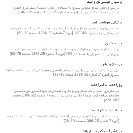
پاسبان عیسی لو، وحید
بررسی و تحلیل فضای عمومی شهری با استفاده از مدل استنتاج منطق فازی (مورد
شناسی: ناحیة 1 و 2 شهر زابل)
[دوره 7، شماره 25، 1396، صفحه 125-146]
پاشایی هولاسو، امین
شناسایی و اولویت‌بندی عوامل ژئوپلیتیکی مؤثر بر امنیت داخلی با استفاده از روش
تصمیم‌گیری چندمعیاره (MCDM)
[دوره 7، شماره 23، 1396، صفحه 39-60]
پرک، کبری
بررسی نقش هیدرومورفولوژیکی حوضة آبریز رودخانة گاوی در تغذیة سفرة آب
زیرزمینی دشت مهران با استفاده از GIS
[دوره 7، شماره 25، 1396، صفحه 75-92]
پریسای، زهرا
ارزیابی خطر فرسایش آبی و بادی و مقایسۀ پتانسیل رسوب‌دهی آنها در منطقة حارث‌آباد
سبزوار
[دوره 7، شماره 22، 1396، صفحه 85-98]
پوراحمد، دکتر احمد
برنامه‌ریزی استراتژیک بهسازی و نوسازی بافت‌های فرسودة شهری موردشناسی:
محله‌های قیام و کوثر منطقة 12 شهرداری تهران
[دوره 7، شماره 22، 1396، صفحه
207-226]
پوراحمد، دکتر احمد
بررسی و تحلیلی بر ‌‌شاخص‌های محیطی اثرگذار بر سلامت زیست شهری در کلانشهر قم
[دوره 7، شماره 25، 1396، صفحه 19-38]
پوراشرف، دکتر یاسان اله