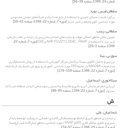
شماره 24، 1396، صفحه 39-56]
سلطان قیس، نوید
برآورد قیمت مسکن شهری با استفاده از تابع هدانیک و شبکه‌های عصبی مصنوعی
مورد شناسی: کوی ولیعصر شهر تبریز
[دوره 7، شماره 22، 1396، صفحه 41-56]
سلطانی، زینب
تعیین مکان مناطق اسکان موقت و سایت‌های امداد‌رسانی پس از زلزله در بافت تاریخی
شهر یزد با استفاده از AHP،FUZZY LOGIC ، FAHP و GIS
[دوره 7، شماره 22،
1396، صفحه 1-20]
سوزنی، بیتا
بررسی و تحلیل الگوی بهینۀ پراکنش مراکز آموزشی با استفاده از روش تصمیم‌گیری
چند‌معیاره (MADM) در محیط GIS مورد شناسی: آموزش ‌و ‌پرورش ناحیۀ یک کرمانشاه
[دوره 7، شماره 22، 1396، صفحه 159-178]
سیلاخوری، اسماعیل
ارزیابی خطر فرسایش آبی و بادی و مقایسۀ پتانسیل رسوب‌دهی آنها در منطقة حارث‌آباد
سبزوار
[دوره 7، شماره 22، 1396، صفحه 85-98]
ش
شجاعیان، علی
رتبه‌بندی مناطق شهری ازلحاظِ توسعه‌یافتگی کالبدی-فضایی با رویکرد توسعة پایدار
شهری و تلفیق عملگر فازی GISو FAHP ( مورد شناسی: مناطق چهارگانة شهر ارومیه)
[دوره 7، شماره 25، 1396، صفحه 57-74]