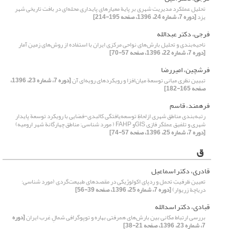
تحلیل عملکرد مدیریت شهری بر پایة معیارهای پایداری محله‌‌ای در بافت تاریخی شهر
یزد
[دوره 7، شماره 24، 1396، صفحه 195-214]
فرجی، دکتر عبدالله
ناحیه‌بندی و تحلیل بارش‌های نواحی مرکزی ایران با استفاده از روش‌های زمین آمار
[دوره 7، شماره 22، 1396، صفحه 57-70]
فرشچین، امیررضا
تبیین نظری مبانی توسعة میان‌افزا و رویکردهای رویه‌ای آن
[دوره 7، شماره 23، 1396،
صفحه 165-182]
فرهمند، قاسم
رتبه‌بندی مناطق شهری ازلحاظِ توسعه‌یافتگی کالبدی-فضایی با رویکرد توسعة پایدار
شهری و تلفیق عملگر فازی GISو FAHP ( مورد شناسی: مناطق چهارگانة شهر ارومیه)
[دوره 7، شماره 25، 1396، صفحه 57-74]
ق
قادری، دکتر اسماعیل
تعیین ظرفیتِ تحمل و ردپای اکولوژیکی در مقصدهای طبیعت‌گردی (مورد شناسی:
دریاچة زریوار)
[دوره 7، شماره 25، 1396، صفحه 39-56]
قبادی، دکتر اسدالله
بررسی ارتباط مکانی بین بارش‌های همرفتی بهاره و توپوگرافی شمال‌ِ غرب ایران
[دوره
7، شماره 23، 1396، صفحه 21-38]