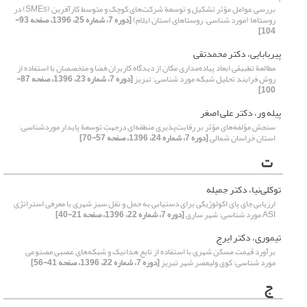
بررسی عوامل مؤثر تشکیل و توسعة شرکت‌های کوچک و متوسط کارآفرین (SMEs) در
روستاها (مورد شناسی: روستا‌های استان ایلام)
[دوره 7، شماره 25، 1396، صفحه 93-
104]
پیربابایی، دکتر محمدتقی
مطالعة تطبیقی ابعاد پیاده‌مداری مکان از دیدگاه کاربران فضا و متخصصان با استفاده از
روش فرایند تحلیل شبکه مورد شناسی: تبریز
[دوره 7، شماره 23، 1396، صفحه 87-
100]
پیله ور، دکتر علی اصغر
سنجش مؤلفه‌های مؤثر بر رقابت‌پذیری منطقه‌ای درجهتِ توسعة پایدار موردشناسی:
استان خراسان شمالی
[دوره 7، شماره 24، 1396، صفحه 57-70]
ت
توکلی‌نیا، دکتر جمیله
ارزیابی جای‌ پای اکولوژیکی برای دستیابی به حمل و نقل سبز شهری با معرفی استراتژی
ASI مورد شناسی: شهر ساری
[دوره 7، شماره 22، 1396، صفحه 21-40]
تیموری، دکتر ایرج
برآورد قیمت مسکن شهری با استفاده از تابع هدانیک و شبکه‌های عصبی مصنوعی
مورد شناسی: کوی ولیعصر شهر تبریز
[دوره 7، شماره 22، 1396، صفحه 41-56]
ج