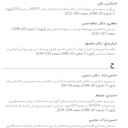
جسارتی، علی
برآورد رسوب‌دهی حوضة آبخیز آلادیزگه با استفاده از مدل WEPPدر محیط GIS
[دوره
7، شماره 23، 1396، صفحه 101-112]
جعفری، دکتر غلام حسن
ارزیابی شاخص‏های مورفوتکتونیک در حوضۀ قانقلی‏ چای
[دوره 7، شماره 22، 1396،
صفحه 117-132]
جهان‌تیغ، دکتر منصور
مقایسۀ دو روش ذخیرۀ نزولات آسمانی (کنتور فارو و پیتینگ) بر روی پوشش گیاهی در
منطقۀ ایرانشهر
[دوره 7، شماره 22، 1396، صفحه 133-144]
ح
حاتمی نژاد، دکتر حسین
بررسی و تحلیلی بر ‌‌شاخص‌های محیطی اثرگذار بر سلامت زیست شهری در کلانشهر قم
[دوره 7، شماره 25، 1396، صفحه 19-38]
حدیدی، مسلم
بررسی و تحلیل الگوی بهینۀ پراکنش مراکز آموزشی با استفاده از روش تصمیم‌گیری
چند‌معیاره (MADM) در محیط GIS مورد شناسی: آموزش ‌و ‌پرورش ناحیۀ یک کرمانشاه
[دوره 7، شماره 22، 1396، صفحه 159-178]
حسین نژآد، مجتبی
سنجش پایداری اقتصادی و اجتماعی محله‌های شهری با استفاده از تکنیک تصمیم‌گیری