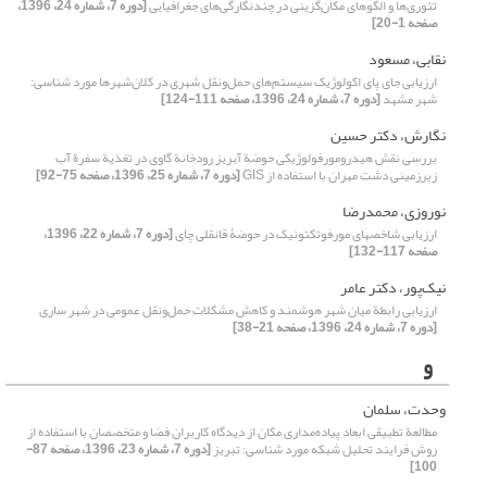
تئوری‌‌ها و الگوهای مکان‌گزینی در چند‌‌نگارگی‌‌های جغرافیایی
[دوره 7، شماره 24، 1396،
صفحه 1-20]
نقابی، مسعود
ارزیابی جای پای اکولوژیک سیستم‌های حمل‌و‌نقل شهری در کلان‌شهرها مورد شناسی:
شهر مشهد
[دوره 7، شماره 24، 1396، صفحه 111-124]
نگارش، دکتر حسین
بررسی نقش هیدرومورفولوژیکی حوضة آبریز رودخانة گاوی در تغذیة سفرة آب
زیرزمینی دشت مهران با استفاده از GIS
[دوره 7، شماره 25، 1396، صفحه 75-92]
نوروزی، محمدرضا
ارزیابی شاخص‏های مورفوتکتونیک در حوضۀ قانقلی‏ چای
[دوره 7، شماره 22، 1396،
صفحه 117-132]
نیک‌پور، دکتر عامر
ارزیابی رابطة میان شهر هوشمند و کاهش مشکلات حمل‌و‌نقل عمومی در شهر ساری
[دوره 7، شماره 24، 1396، صفحه 21-38]
و
وحدت، سلمان
مطالعة تطبیقی ابعاد پیاده‌مداری مکان از دیدگاه کاربران فضا و متخصصان با استفاده از
روش فرایند تحلیل شبکه مورد شناسی: تبریز
[دوره 7، شماره 23، 1396، صفحه 87-
100]