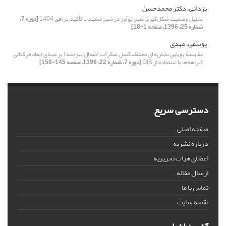
یزدانی، دکتر محمدحسن
تحلیل وضعیت شکل‌گیری شهر نوآور در شهر مشهد با تأکید بر افق 1404
[دوره 7،
شماره 25، 1396، صفحه 1-18]
یوسفی، مهدی
مقایسۀ پویایی بخش‌های مختلف گسل شکرآب (شمال بیرجند) بر مبنای ابعاد فرکتالی
آبراهه‌ها با استفاده از GIS
[دوره 7، شماره 22، 1396، صفحه 145-158]
دسترسی سریع
صفحه اصلی
درباره نشریه
اعضای هیات تحریریه
ارسال مقاله
تماس با ما
نقشه سایت