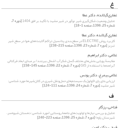
غ
غفاری‌‌‌گیلانده، دکتر عطا
تحلیل وضعیت شکل‌گیری شهر نوآور در شهر مشهد با تأکید بر افق 1404
[دوره 7،
شماره 25، 1396، صفحه 1-18]
غفاری ‌گیلانده، دکتر عطا
کاربرد روش ELECTRE در سطح‌بندی پتانسیل تراکم آلاینده‌های هوا در سطح شهر
تبریز
[دوره 7، شماره 23، 1396، صفحه 215-238]
غلامی، دکتر ابراهیم
مقایسۀ پویایی بخش‌های مختلف گسل شکرآب (شمال بیرجند) بر مبنای ابعاد فرکتالی
آبراهه‌ها با استفاده از GIS
[دوره 7، شماره 22، 1396، صفحه 145-158]
غلامی بیمرغ، دکتر یونس
ارزیابی جای پای اکولوژیک سیستم‌های حمل‌و‌نقل شهری در کلان‌شهرها مورد شناسی:
شهر مشهد
[دوره 7، شماره 24، 1396، صفحه 111-124]
ف
فتاحی، رزگار
تحلیل و بررسی نیاز‌ها و اولویت‌های جامعة روستایی (مورد شناسی: دهستان شیوه‌سر،
شهرستان پاوه)
[دوره 7، شماره 25، 1396، صفحه 223-240]
فرجی، دکتر امین