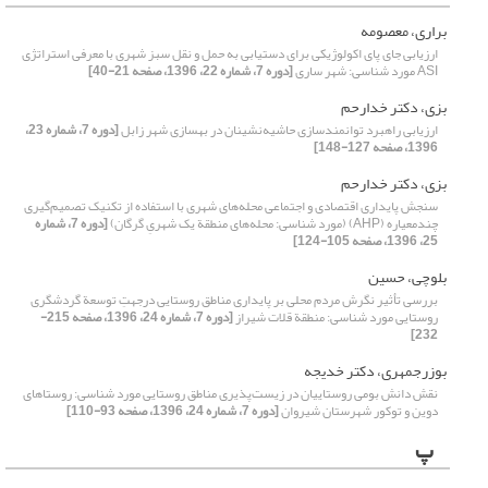
براری، معصومه
ارزیابی جای‌ پای اکولوژیکی برای دستیابی به حمل و نقل سبز شهری با معرفی استراتژی
ASI مورد شناسی: شهر ساری
[دوره 7، شماره 22، 1396، صفحه 21-40]
بزی، دکتر خدارحم
ارزیابی راهبرد توانمندسازی حاشیه‌نشینان در بهسازی شهر زابل
[دوره 7، شماره 23،
1396، صفحه 127-148]
بزی، دکتر خدارحم
سنجش پایداری اقتصادی و اجتماعی محله‌های شهری با استفاده از تکنیک تصمیم‌گیری
چند‌معیاره (AHP) (مورد شناسی: محله‌های منطقة یک شهریِ گرگان)
[دوره 7، شماره
25، 1396، صفحه 105-124]
بلوچی، حسین
بررسی تأثیر نگرش مردم محلی بر پایداری مناطق روستایی درجهتِ توسعة گردشگری
روستایی مورد شناسی: منطقة قلات شیراز
[دوره 7، شماره 24، 1396، صفحه 215-
232]
بوزرجمهری، دکتر خدیجه
نقش دانش بومی روستاییان در زیست‌پذیری مناطق روستایی مورد شناسی: روستاهای
دوین و توکور شهرستان شیروان
[دوره 7، شماره 24، 1396، صفحه 93-110]
پ