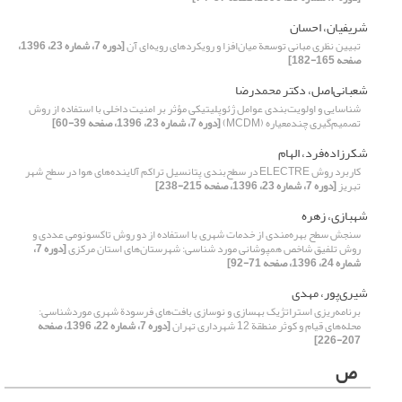
شریفیان، احسان
تبیین نظری مبانی توسعة میان‌افزا و رویکردهای رویه‌ای آن
[دوره 7، شماره 23، 1396،
صفحه 165-182]
شعبانی‌اصل، دکتر محمدرضا
شناسایی و اولویت‌بندی عوامل ژئوپلیتیکی مؤثر بر امنیت داخلی با استفاده از روش
تصمیم‌گیری چندمعیاره (MCDM)
[دوره 7، شماره 23، 1396، صفحه 39-60]
شکرزاده‌فرد، الهام
کاربرد روش ELECTRE در سطح‌بندی پتانسیل تراکم آلاینده‌های هوا در سطح شهر
تبریز
[دوره 7، شماره 23، 1396، صفحه 215-238]
شهبازی، زهره
سنجش سطح بهره‌مندی از خدمات شهری با استفاده از دو روش تاکسونومی عددی و
روش تلفیق شاخص همپوشانی مورد شناسی: شهرستان‌های استان مرکزی
[دوره 7،
شماره 24، 1396، صفحه 71-92]
شیری‌پور، مهدی
برنامه‌ریزی استراتژیک بهسازی و نوسازی بافت‌های فرسودة شهری موردشناسی:
محله‌های قیام و کوثر منطقة 12 شهرداری تهران
[دوره 7، شماره 22، 1396، صفحه
207-226]
ص