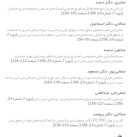
صابری، دکتر حمید
ارزیابی میزان توسعه‌یافتگی و توزیع فضایی شهرک‌های صنعتی مجموعه‌شهری اصفهان
[دوره 7، شماره 24، 1396، صفحه 181-194]
صالحی، دکتر اسماعیل
مکان‌‌‌یابی سیستم‌های سلول ماند بیولوژیکی در مدیریت رواناب‌‌های شهری با استفاده
از منطق فازی و تحلیل سلسله‌مراتبی مورد شناسی: منطقة یک شهرداری تهران
[دوره 7،
شماره 24، 1396، صفحه 39-56]
صانعی، سمیه
سرمایه‌گذاری‌ بخش خصوصی راهبردی برای مبارزه با فقر روستایی مورد شناسی:
دهستان صائین‌قلعه، شهرستان ابهر
[دوره 7، شماره 23، 1396، صفحه 113-126]
صفایی پور، دکتر مسعود
سنجش میزان رضایتمندی از پروژه‌های مسکن مهر مورد شناسی: مسکن مهر شهر جدید
سهند تبریز
[دوره 7، شماره 23، 1396، صفحه 149-164]
صفرزائی، عبدالغنی
ارزیابی راهبرد توانمندسازی حاشیه‌نشینان در بهسازی شهر زابل
[دوره 7، شماره 23،
1396، صفحه 127-148]
صلاحی، دکتر برومند
کاربرد روش ELECTRE در سطح‌بندی پتانسیل تراکم آلاینده‌های هوا در سطح شهر
تبریز
[دوره 7، شماره 23، 1396، صفحه 215-238]
ض