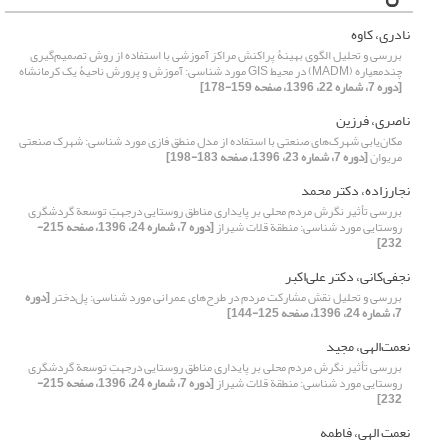
نادری، کاوه
بررسی و تحلیل الگوی بهینۀ پراکنش مراکز آموزشی با استفاده از روش تصمیم‌گیری
چند‌معیاره (MADM) در محیط GIS مورد شناسی: آموزش ‌و ‌پرورش ناحیۀ یک کرمانشاه
[دوره 7، شماره 22، 1396، صفحه 159-178]
ناصری، فرزین
مکان‌یابی شهرک‌های صنعتی با استفاده از مدل منطق فازی مورد شناسی: شهرک صنعتی
مریوان
[دوره 7، شماره 23، 1396، صفحه 183-198]
نجارزاده، دکتر محمد
بررسی تأثیر نگرش مردم محلی بر پایداری مناطق روستایی درجهتِ توسعة گردشگری
روستایی مورد شناسی: منطقة قلات شیراز
[دوره 7، شماره 24، 1396، صفحه 215-
232]
نجفی‌کانی، دکتر علی‌اکبر
بررسی و تحلیل نقش مشارکت مردم در طرح‌‌های عمرانی مورد شناسی: پل‌دختر
[دوره
7، شماره 24، 1396، صفحه 125-144]
نعمت‌الهی، مجید
بررسی تأثیر نگرش مردم محلی بر پایداری مناطق روستایی درجهتِ توسعة گردشگری
روستایی مورد شناسی: منطقة قلات شیراز
[دوره 7، شماره 24، 1396، صفحه 215-
232]
نعمت الهی، فاطمه