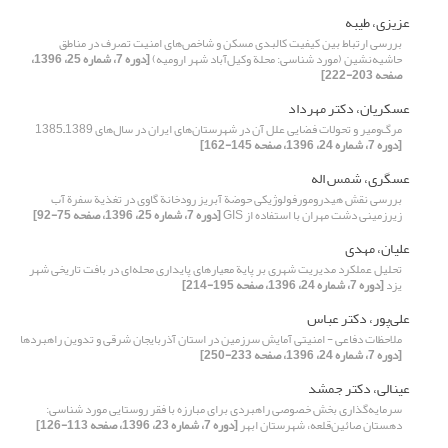
عزیزی، طیبه
بررسی ارتباط بین کیفیت کالبدی مسکن و شاخص‌‌های امنیت تصرف در مناطق
حاشیه‌نشین (مورد شناسی: محلة وکیل‌‌آباد شهر ارومیه)
[دوره 7، شماره 25، 1396،
صفحه 203-222]
عسکریان، دکتر مهرداد
مرگ‌ومیر و تحولات فضایی علل آن در شهرستان‌های ایران در سال‌های 1389‌–‌1385
[دوره 7، شماره 24، 1396، صفحه 145-162]
عسگری، شمس اله
بررسی نقش هیدرومورفولوژیکی حوضة آبریز رودخانة گاوی در تغذیة سفرة آب
زیرزمینی دشت مهران با استفاده از GIS
[دوره 7، شماره 25، 1396، صفحه 75-92]
علیان، مهدی
تحلیل عملکرد مدیریت شهری بر پایة معیارهای پایداری محله‌‌ای در بافت تاریخی شهر
یزد
[دوره 7، شماره 24، 1396، صفحه 195-214]
علی‌پور، دکتر عباس
ملاحظات دفاعی - امنیتی آمایش سرزمین در استان آذربایجان شرقی و تدوین راهبردها
[دوره 7، شماره 24، 1396، صفحه 233-250]
عینالی، دکتر جمشد
سرمایه‌گذاری‌ بخش خصوصی راهبردی برای مبارزه با فقر روستایی مورد شناسی:
دهستان صائین‌قلعه، شهرستان ابهر
[دوره 7، شماره 23، 1396، صفحه 113-126]