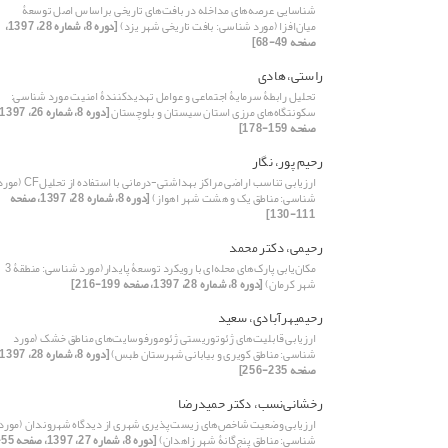
شناسایی عرصه‌های مداخله در بافت‌های تاریخی براساس اصل توسعۀ
میان‌افزا (مورد شناسی: بافت تاریخی شهر یزد)
[دوره 8، شماره 28، 1397،
صفحه 49-68]
راستی، هادی
تحلیل رابطۀ سرمایۀ اجتماعی و عوامل تهدید‌کنندۀ امنیت مورد شناسی:
سکونتگاه‌‌های مرزی استان سیستان و بلوچستان
صفحه 159-178]
رحیم پور، نگار
ارزیابی تناسب اراضی مراکز بهداشتی-درمانی با استفاده از تحلیلCF
شناسی: مناطق یک و هشت شهر اهواز)
[دوره 8، شماره 28، 1397، صفحه
111-130]
رحیمی، دکتر محمد
مکان‌‌یابی پارک‌‌‌‌های محله‌‌‌‌‌‌‌‌ای با رویکرد توسعۀ پایدار(مورد شناسی: منطقۀ 3
شهر کرمان)
[دوره 8، شماره 28، 1397، صفحه 199-216]
رحیمی‎هرآبادی، سعید
ارزیابی قابلیت‌های ژئوتوریستی ژئومورفوسایت‌های مناطق خشک (مورد
شناسی: مناطق کویری و بیابانی شهرستان طبس)
صفحه 235-256]
رخشانی‌‌نسب، دکتر حمیدرضا
ارزیابی وضعیت شاخص‌‌های زیست‌‌‌‌پذیری شهری از دیدگاه شهروندان (مورد
شناسی: مناطق پنج‌گانۀ شهر زاهدان)
[دوره 8