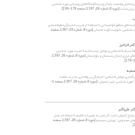
و تحلیل وضعیت پایداری درسکونتگاه‌های روستایی مورد شناسی:
زرّین‌دشت
[دوره 8، شماره 26، 1397، صفحه 179-196]
ب
یندهای مناطق کوهستانی با استفاده از ضریب خمیدگی خطوط منحنی
د شناسی: باتولیت الوند همدان
[دوره 8، شماره 26، 1397، صفحه
کتر فرامرز
طۀ سرمایۀ اجتماعی و عوامل تهدید‌کنندۀ امنیت مورد شناسی:
‌های مرزی استان سیستان و بلوچستان
[دوره 8، شماره 26، 1397،
 سمیه
ذاری عوامل اجتماعی- فرهنگی بر وفاداری به برند مقصد
(مورد شناسی: شهر اصفهان)
[دوره 8، شماره 29، 1397، صفحه 1-
تر علی‌اکبر
پاسخ آبخوان دشت آذرشهر به تغییرات اقلیم با استفاده از مدل
وش مصنوعی- پویایی سیستم
[دوره 8، شماره 28، 1397، صفحه