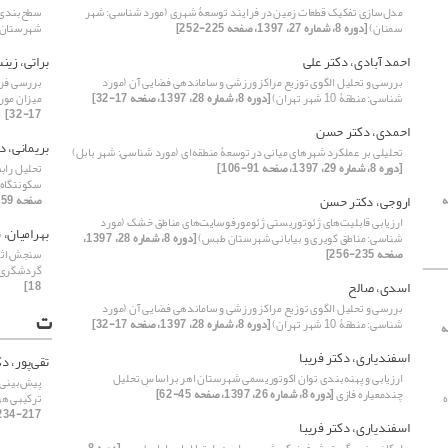
مدل‌سازی تفکیک قطعات زمین در فرایند توسعۀ شهری (مورد شناسی: شهر
سطح‌بندی 
سمنان)
[دوره 8، شماره 27، 1397، صفحه 225-252]
شهرستان 
احمد آبادی، دکتر علی
براتی، زین
بررسی و تحلیل الگوی توزیع مراکز ورزشی و ساماندهی فضایی آن (مورد
بررسی فرا
شناسی: منطقۀ 10 شهر تهران)
[دوره 8، شماره 28، 1397، صفحه 17-32]
میزان مور
17-32]
احمدی، دکتر حسن
بریمانی، د
تحلیلی بر عملکرد شهرهای میانی در توسعۀ منطقه‌ای (مورد شناسی: شهر بابل)
[دوره 8، شماره 29، 1397، صفحه 91-106]
تحلیل راب
سکونتگاه‌
اروجی، دکتر حسن
 صفحه
صفحه 159-178]
ارزیابی قابلیت‌های ژئوتوریستی ژئومورفوسایت‌های مناطق خشک (مورد
بهرامیان،
شناسی: مناطق کویری و بیابانی شهرستان طبس)
[دوره 8، شماره 28، 1397،
صفحه 235-256]
سنجش اثرگ
گردشگری 
اسدی، صالح
18]
بررسی و تحلیل الگوی توزیع مراکز ورزشی و ساماندهی فضایی آن (مورد
ت
شناسی: منطقۀ 10 شهر تهران)
[دوره 8، شماره 28، 1397، صفحه 17-32]
1، صفحه
اسفندیاری، دکتر فریبا
تقی‌پور، دک
ارزیابی و پهنه‌‌بندی توان‌‌ اکوتوریسمی شهرستان اهر براساسِ تحلیل
پیش‌بینی 
چندمعیاره فازی
[دوره 8، شماره 26، 1397، صفحه 45-62]
ترکیبی ه
217-234]
اسفندیاری، دکتر فریبا