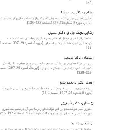
74]
رضایی، دکتر محمدرضا
تحلیل فضایی میزان تناسب محیطی شهر شیراز با استفاده از روش مناسبت
محیطی
[دوره 8، شماره 26، 1397، صفحه 123-138]
رضایی دولت آبادی، دکتر حسین
سنجش اثرگذاری عوامل اجتماعی- فرهنگی بر وفاداری به برند مقصد
گردشگری (مورد شناسی: شهر اصفهان)
18]
رفیعیان، دکتر مجتبی
بررسی ‌مؤلفه‌های فردی رضایت‌مندی سکونتی در پروژه‌‌‌های مسکن اقشار
کم‌درآمد (مورد شناسی: مسکن مهر قُرقی)
[دوره 8، شماره 29، 1397،
215-228]
رهنما، دکتر محمدرحیم
برنامه‌ریزی دسترسی غیرفضایی به خدمات بهداشتی-درمانی در شهر مشه
[دوره 8، شماره 26، 1397، صفحه 1-16]
روستایی، دکتر شهریور
تئوری شهر هوشمند و ارزیابی مؤلفه‌های زیرساختی آن در مدیریت شهری
مورد شناسی: شهرداری تبریز
[دوره 8، شماره 26، 1397، صفحه 197-216]
روشنعلی، محمد
سنجش تناسب اراضی استان مازندران برای کشت کلزا براساس روش‌‌های