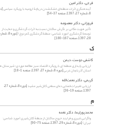
فرجی، دکتر امین
آیندهنگری اثرات منطقه‌ای خشک‌‌شدن دریاچۀ ارومیه با رویکرد سیاسی
[دو
8، شماره 27، 1397، صفحه 37-54]
فروزانی، دکتر معصومه
تأثیر هویت مکانی بر نگرش ساکنان نسبت‌به اثرات گردشگری و حمایت از
توسعۀ گردشگری (مورد شناسی: منطقۀ گردشگری کمردوغ)
[دوره 8، شمار
28، 1397، صفحه 167-180]
ک
کاشفی دوست، دیمن
ارزیابی پایداری منطقه ای با رویکرد اقتصاد سبز مطالعه موردی؛ شهرستان ه
استان آذربایجان غربی
[دوره 8، شماره 27، 1397، صفحه 1-18]
کریمی، دکتر نعمت‌الله
ارزیابی تغییرات فضایی دمای سطحی کلان‌شهر مشهد
[دوره 8، شماره 27،
1397، صفحه 19-36]
م
محمدپورلیما، دکتر نغمه
واگرایی شهری و فرایند خروج ساکنان از منطقۀ کلان‌شهری (مورد شناسی:
تهران)
[دوره 8، شماره 29، 1397، صفحه 75-90]