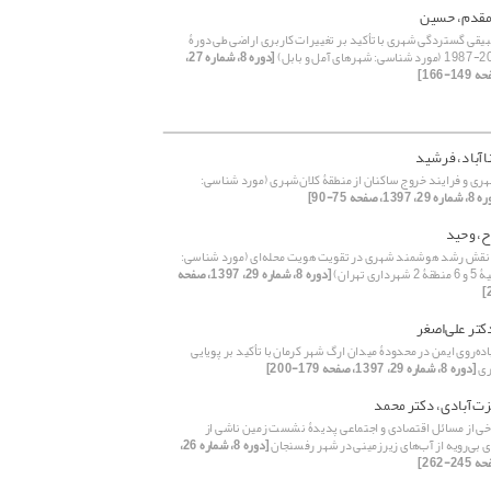
مقدم، حسین
طبیقی گستردگی شهری با تأکید بر تغییرات کاربری اراضی طی دورۀ
[دوره 8، شماره 27،
ناآباد، فرشید
هری و فرایند خروج ساکنان از منطقۀ کلان‌شهری (مورد شناسی:
2، 1397، صفحه 75-90]
ح، وحید
 نقش رشد هوشمند شهری در تقویت هویت محله‌‌‌ای (مورد شناسی:
ری تهران)
[دوره 8، شماره 29، 1397، صفحه
کتر علی‌‌اصغر
‌‌‌‌روی ایمن در محدودۀ میدان ارگ شهر کرمان با تأکید بر پویایی
ری
[دوره 8، شماره 29، 1397، صفحه 179-200]
زت‌آبادی، دکتر محمد
ی از مسائل اقتصادی و اجتماعی پدیدۀ نشست زمین ناشی از
ری بی‌‌رویه از آب‌‌‌های زیرزمینی در شهر رفسنجان
[دوره 8، شماره 26،