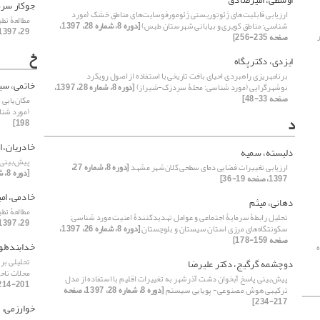
جوکار سره
ارزیابی قابلیت‌های ژئوتوریستی ژئومورفوسایت‌های مناطق خشک (مورد
مطالعۀ تط
شناسی: مناطق کویری و بیابانی شهرستان طبس)
[دوره 8، شماره 28، 1397،
29، 1397، صفحه 159-178]
صفحه 235-256]
خ
ایزدی، دکتر پگاه
برنامهریزی راهبردی احیای بافت تاریخی با استفاده از اصول رویکرد
خاتمی، سی
نوشهرگرایی (مورد شناسی: محلۀ سرِدزک-شیراز)
[دوره 8، شماره 28، 1397،
صفحه 33-48]
مکان‌‌یاب
(مورد شن
د
198]
خادریان، 
دلبسته، سمیه
پیش‌‌بینی
ارزیابی تغییرات فضایی دمای سطحی کلان‌شهر مشهد
[دوره 8، شماره 27،
[دوره 8، شماره 26، 1397، صفحه 33-44]
1397، صفحه 19-36]
خادمی، ام
دهانی، میثم
مطالعۀ تط
تحلیل رابطۀ سرمایۀ اجتماعی و عوامل تهدید‌کنندۀ امنیت مورد شناسی:
29، 1397، صفحه 159-178]
سکونتگاه‌‌های مرزی استان سیستان و بلوچستان
[دوره 8، شماره 26، 1397،
صفحه 159-178]
خدابنده‌‌ل
تحلیلی بر
دوچشمه گرگیج، دکتر علیرضا
محلات ناحیۀ 5 و 6 منطقۀ 2 شهردا
پیش‌بینی پاسخ آبخوان دشت آذرشهر به تغییرات اقلیم با استفاده از مدل
201-214]
ترکیبی هوش مصنوعی- پویایی سیستم
[دوره 8، شماره 28، 1397، صفحه
217-234]
خوارزمی، د