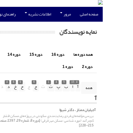
صفحه اصلی
مرور
اطلاعات نشریه
راهنمای ن
نمایه نویسندگان
همه دوره ها
دوره 16
دوره 15
دوره 14
دوره 2
دوره 1
4
6
9
6
1
4
5
15
4
آ
ا
ب
پ
ت
ث
ج
چ
ح
خ
د
ذ
همه
آ
آجیلیان ممتاز، دکتر شیوا
بررسی ‌مؤلفه‌های فردی رضایت‌مندی سکونتی در پروژه‌‌‌های مسکن اقشار
کم‌درآمد (مورد شناسی: مسکن مهر قُرقی)
[دوره 8، شماره 29، 1397،
215-228]