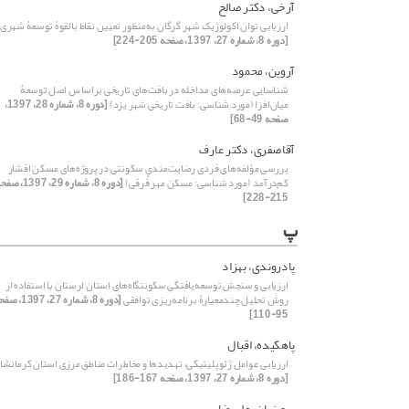
آرخی، دکتر صالح
ارزیابی توان اکولوژیک شهر گرگان به‌منظور تعیین نقاط بالقوۀ توسعۀ شهری
[دوره 8، شماره 27، 1397، صفحه 205-224]
آروین، محمود
شناسایی عرصه‌های مداخله در بافت‌های تاریخی براساس اصل توسعۀ
میان‌افزا (مورد شناسی: بافت تاریخی شهر یزد)
[دوره 8، شماره 28، 1397،
صفحه 49-68]
آقاصفری، دکتر عارف
بررسی ‌مؤلفه‌های فردی رضایت‌مندی سکونتی در پروژه‌‌‌های مسکن اقشار
کم‌درآمد (مورد شناسی: مسکن مهر قُرقی)
[دوره 8، شماره 29، 1397،
215-228]
پ
پادروندی، بهزاد
ارزیابی و سنجش ‌‌توسعه‌یافتگی ‌‌سکونتگاه‌های استان لرستان با استفاده از
روش تحلیل چند‌معیارۀ ‌‌برنامه‌ریزی توافقی
[دوره 8، شماره 27، 397
95-110]
پاهکیده، اقبال
ارزیابی عوامل ژئوپلیتیکی، تهدیدها و مخاطرات مناطق مرزی استان کرمانشاه
[دوره 8، شماره 27، 1397، صفحه 167-186]
پرویزیان، علیرضا