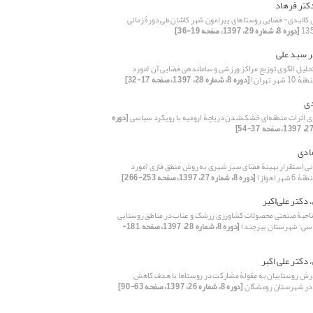
کتر فرهاد
 کالبدی- فضایی روستاهای پیرامون شهر کاشان طی دورۀ زمانی
[دوره 8، شماره 29، 1397، صفحه 19-36]
ر سید علی
حلیل الگوی توزیع مراکز ورزشی و ساماندهی فضایی آن (مورد
هر تهران)
[دوره 8، شماره 28، 1397، صفحه 17-32]
دی
 اثرات منطقه‌ای خشک‌‌شدن دریاچۀ ارومیه با رویکرد سیاسی
[دوره
هادی
نی استقرار بهینۀ فضای سبز شهری به روش منطق فازی (مورد
هر اهواز)
[دوره 8، شماره 27، 1397، صفحه 253-266]
دکتر علی‌‌اکبر
ی ناحیۀ صنعتی محصولات کشاورزی زرشک و عناب در مناطق روستایی
اسی: شهرستان بیرجند)
[دوره 8، شماره 28، 1397، صفحه 181-
 دکتر علی اکبر
ش روستاییان به مقولۀ مشارکت در روستاها با هدف کاهش
در شهرستان رومشگان
[دوره 8، شماره 26، 1397، صفحه 63-90]