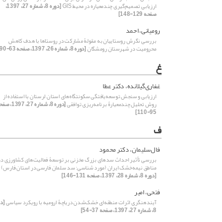
ارزیابی تصمیم‌‌گیری چندمعیاره در محیط GIS
[دوره 8، شماره 27، 1397،
صفحه 129-148]
رومیانی، احمد
بررسی نگرش روستاییان به مقولۀ مشارکت در روستاها با هدف کاهش
محرومیت در شهرستان رومشگان
[دوره 8، شماره 26، 1397، صفحه 63-90]
غ
غفاری‌‌‌گیلانده، دکتر عطا
ارزیابی و سنجش ‌‌توسعه‌یافتگی ‌‌سکونتگاه‌های استان لرستان با استفاده از
روش تحلیل چند‌معیارۀ ‌‌برنامه‌ریزی توافقی
[دوره 8، شماره 27، 397
95-110]
ف
فال‌سلیمان، دکتر محمود
بررسی تأثیر احداث سدهای بزرگ مخزنی بر توسعۀ‌ فعالیت‌های کشاورزی در
مناطق نیمه‌خشک ایران (مورد شناسی: سد سلمان فارسی در استان فارس)
[دوره 8، شماره 28، 1397، صفحه 131-146]
فتحی، امیر
آیندهنگری اثرات منطقه‌ای خشک‌‌شدن دریاچۀ ارومیه با رویکرد سیاسی
[دو
8، شماره 27، 1397، صفحه 37-54]