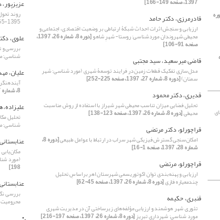
1397، صفحه 149-166]
عزیزپور، د
روند تحول
ره
قادرمرزی، دکتر حامد
1395-1355
ارزیابی و سنجش اثرات احداث شبکۀ ارتباطی بر وضعیت اقتصادی، اجتماعی و
محیطی شهروندان موردشناسی: روستا- شهرِ شاهو
[دوره 8، شماره 26، 1397،
علوی، دکت
صفحه 91-106]
بررسی و ت
شناسی: منطقۀ 10 ش
ه
قاضی میرسعید، سید مجتبی
مدل‌سازی تفکیک قطعات زمین در فرایند توسعۀ شهری (مورد شناسی: شهر
علیان، مه
سمنان)
[دوره 8، شماره 27، 1397، صفحه 225-252]
آیندهنگری
8، شماره 27، 1397، صفحه 37-54]
قدیری، دکتر محمود
تحلیل فضایی میزان تناسب محیطی شهر شیراز با استفاده از روش مناسبت
علیزاده، 
ای
محیطی
[دوره 8، شماره 26، 1397، صفحه 123-138]
تحلیل مکا
شناسی: منطقۀ 6 ش
قراچورلو، دکتر مرتضی
امکان‌‌‌‌‌سنجی گسترش فیزیکی شهر سراب در ارتباط با عوامل طبیعی
[دوره 8،
عنابستانی، 
شماره 28، 1397، صفحه 1-16]
مکان‌‌یاب
(مورد شن
قراچورلو، مرتضی
198]
ارزیابی و پهنه‌‌بندی توان‌‌ اکوتوریسمی شهرستان اهر براساسِ تحلیل
چندمعیاره فازی
[دوره 8، شماره 26، 1397، صفحه 45-62]
عنابستانی،
بررسی نگر
قنبری، حکیمه
محرومیت 
تئوری شهر هوشمند و ارزیابی مؤلفه‌های زیرساختی آن در مدیریت شهری
ن
مورد شناسی: شهرداری تبریز
[دوره 8، شماره 26، 1397، صفحه 197-216]