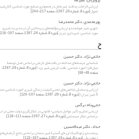
ارزیابی الزامات پدافند غیرعامل در همجواری صنایع مورد شناسی: کلان‌شهر
اهواز
[دوره 8، شماره 26، 1397، صفحه 217-244]
پورمحمدی، دکتر محمدرضا
تئوری شهر هوشمند و ارزیابی مؤلفه‌های زیرساختی آن در مدیریت شهری
مورد شناسی: شهرداری تبریز
[دوره 8، شماره 26، 1397، صفحه 197-216]
ح
حاتمی نژاد، دکتر حسین
شناسایی عرصه‌های مداخله در بافت‌های تاریخی براساس اصل توسعۀ
میان‌افزا (مورد شناسی: بافت تاریخی شهر یزد)
[دوره 8، شماره 28، 1397،
صفحه 49-68]
حاتمی نژاد، دکتر حسین
ارزیابی و سنجش شاخص‌های ذهنی کیفیت زندگی شهری (مورد شناسی: منط
‌6 شهر تهران)
[دوره 8، شماره 29، 1397، صفحه 107-126]
حجی‌پناه، نرگس
ارزیابی نقش و تأثیر عوامل سیاسی- قانونی در شکل‌گیری دولت محلی در ایر
بر‌اساس تفکر سیستمی
[دوره 8، شماره 27، 1397، صفحه 111-128]
حداد، دکتر عبدالحسین
پهنه‌بندی ژئوتکنیک لرزه‌ای گسترۀ شهر سمنان براساس نتایج آزمایش‌های
ژئوفیزیکی
[دوره 8، شماره 26، 1397، صفحه 107-122]