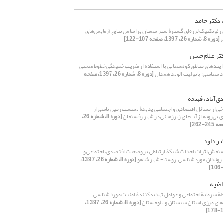
 دکتر حامد
 ژئوتکنیک لرزه‌ای گسترۀ شهر سمنان براساس نتایج آزمایش‌های
ی
[دوره 8، شماره 26، 1397، صفحه 107-122]
تر غلام‌حسن
یندهای مناطق کوهستانی با استفاده از ضریب خمیدگی خطوط منحنی
د شناسی: باتولیت الوند همدان
[دوره 8، شماره 26، 1397، صفحه
ی‌آباد، فهیمه
ی از مسائل اقتصادی و اجتماعی پدیدۀ نشست زمین ناشی از
ری بی‌‌رویه از آب‌‌‌های زیرزمینی در شهر رفسنجان
[دوره 8، شماره 26،
تر داود
 سنجش اثرات احداث شبکۀ ارتباطی بر وضعیت اقتصادی، اجتماعی و
وندان موردشناسی: روستا- شهرِ شاهو
[دوره 8، شماره 26، 1397،
اضیه
طۀ سرمایۀ اجتماعی و عوامل تهدید‌کنندۀ امنیت مورد شناسی:
‌های مرزی استان سیستان و بلوچستان
[دوره 8، شماره 26، 1397،