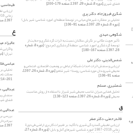
فضای شهری
[دوره 8، شماره 29، 1397، صفحه 179-200]
طهماسبی 
ارزیابی ت
شکری فیروزجاه، دکتر پری
زمانی 2016-1987 (مورد شناسی: شهرهای آمل و بابل)
تحلیلی بر عملکرد شهرهای میانی در توسعۀ منطقه‌ای (مورد شناسی: شهر بابل)
1397، صفحه 149-166]
[دوره 8، شماره 29، 1397، صفحه 91-106]
ع
شکوهی، مهدی
تأثیر هویت مکانی بر نگرش ساکنان نسبت‌به اثرات گردشگری و حمایت از
عالیزاد می
توسعۀ گردشگری (مورد شناسی: منطقۀ گردشگری کمردوغ)
[دوره 8، شماره
واگرایی ش
28، 1397، صفحه 167-180]
تهران)
[دوره 8، شماره 9
شمس‌الدینی، دکتر علی‌‌
1، صفحه
عباسی فلا
ارزیابی و سنجش اثرات احداث شبکۀ ارتباطی بر وضعیت اقتصادی، اجتماعی و
تحلیلی بر
محیطی شهروندان موردشناسی: روستا- شهرِ شاهو
[دوره 8، شماره 26، 1397،
محلات ناحیۀ 5 و 6 منطقۀ 2 شهردا
صفحه 91-106]
201-214]
شمشیری، مسلم
عبدالهی، د
تحلیل فضایی میزان تناسب محیطی شهر شیراز با استفاده از روش مناسبت
سنجش پیاده
محیطی
[دوره 8، شماره 26، 1397، صفحه 123-138]
فضای شه
ق
عبدالهی ع
بررسی برخ
قائدرحمتی، دکتر صفر
بهره‌‌بردا
ره
ارزیابی تطبیقی گستردگی شهری با تأکید بر تغییرات کاربری اراضی طی دورۀ
1397، صفحه 245-262]
زمانی 2016-1987 (مورد شناسی: شهرهای آمل و بابل)
[دوره 8، شماره 27،