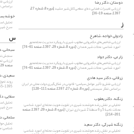
ارزیابی ن
دوستان، دکتر رضا
بر‌اساس 
ارزیابی تغییرات فضایی دمای سطحی کلان‌شهر مشهد
[دوره 8، شماره 27،
1397، صفحه 19-36]
خوشه بست،
ز
تحلیل است
سرخ شهرس
[دوره 8، شماره 26، 1397،
زادولی خواجه، شاهرخ
س
ارزیابی شاخص‌‌‌های حکمروایی مطلوب شهری با رویکرد مدیریت محله‌‌محور
(مورد شناسی: محلات شهر همدان)
[دوره 8، شماره 29، 1397، صفحه 61-74]
سبحانی، د
 (مورد
سنجش تناس
زارعی، دکتر جواد
ارزیابی تص
ارزیابی شاخص‌‌‌های حکمروایی مطلوب شهری با رویکرد مدیریت محله‌‌محور
صفحه 129-148]
(مورد شناسی: محلات شهر همدان)
[دوره 8، شماره 29، 1397، صفحه 61-74]
سعیدی، د
زرقانی، دکتر سید هادی
روند تحول
ارزیابی نقش و تأثیر عوامل سیاسی- قانونی در شکل‌گیری دولت محلی در ایران
1395-1355
بر‌اساس تفکر سیستمی
[دوره 8، شماره 27، 1397، صفحه 111-128]
سقایی، دک
زنگنه، دکتر یعقوب
تحلیل است
تحلیلی بر نقش رشد هوشمند شهری در تقویت هویت محله‌‌‌ای (مورد شناسی:
[دوره 8، شماره 28، 1397،
سرخ شهرس
محلات ناحیۀ 5 و 6 منطقۀ 2 شهرداری تهران)
[دوره 8، شماره 29، 1397، صفحه
201-214]
سلمانی، د
تحلیل حوادث 
زنگنه شهرکی، دکتر سعید
شناسی: م
تحلیلی بر نقش رشد هوشمند شهری در تقویت هویت محله‌‌‌ای (مورد شناسی:
، شماره 27، 1397، صفحه 55-