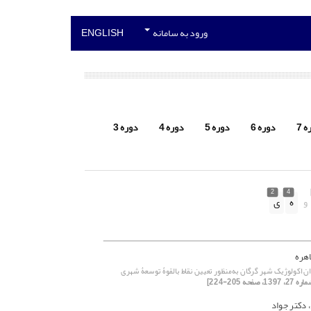
ورود به سامانه
ENGLISH
 7
دوره 6
دوره 5
دوره 4
دوره 3
2
4
و
ه
ی
اهره
ان اکولوژیک شهر گرگان به‌منظور تعیین نقاط بالقوۀ توسعۀ شهری
 دکتر جواد