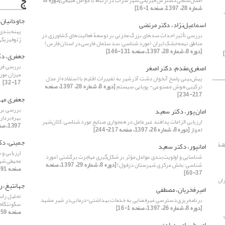
ج
امکان‌‌‌‌‌سنجی گسترش فیزیکی شهر سراب در ارتباط با عوامل طبیعی
[دوره 8،
شماره 28، 1397، صفحه 1-16]
جاودانیان،
اسماعیل‌نژاد، دکتر مرتضی
پهنه‌بندی
بررسی تأثیر احداث سدهای بزرگ مخزنی بر توسعۀ‌ فعالیت‌های کشاورزی در
ژئوفیزیک
مناطق نیمه‌خشک ایران (مورد شناسی: سد سلمان فارسی در استان فارس)
[دوره 8، شماره 28، 1397، صفحه 131-146]
جعفری، دک
بررسی فرا
اصغری‌مقدم، دکتر اصغر
میزان مور
پیش‌بینی پاسخ آبخوان دشت آذرشهر به تغییرات اقلیم با استفاده از مدل
17-32]
ترکیبی هوش مصنوعی- پویایی سیستم
[دوره 8، شماره 28، 1397، صفحه
217-234]
جعفری مهد
بررسی برخ
امان پور، دکتر سعید
بهره‌‌بردا
ارزیابی الزامات پدافند غیرعامل در همجواری صنایع مورد شناسی: کلان‌شهر
1397، صفحه 245-262]
اهواز
[دوره 8، شماره 26، 1397، صفحه 217-244]
جمینی، دک
قۀ
امانپور، دکتر سعید
ارزیابی و
شناسایی و اولویت‌‌بندی عوامل مؤثر بر شکل‌‌گیری مهاجرت برگشتی (مورد
محیطی شهر
شناسی: بخش مرکزی شهرستان دزفول)
[دوره 8، شماره 29، 1397، صفحه
صفحه 91-106]
37-60]
ان
جهانتیغ، ر
امیرفخریان، مصطفی
تحلیل راب
برنامه‌ریزی دسترسی غیرفضایی به خدمات بهداشتی-درمانی در شهر مشهد
سکونتگاه‌
[دوره 8، شماره 26، 1397، صفحه 1-16]
صفحه 159-178]
اوسطی، امیرصادق