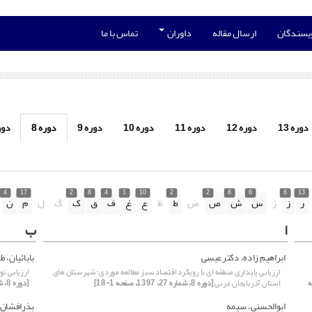
ویسندگان
ارسال مقاله
داوران
تماس با ما
دوره 13
دوره 12
دوره 11
دوره 10
دوره 9
دوره 8
دوره
4
17
2
8
4
1
10
2
2
8
6
6
13
ر
ز
ژ
س
ش
ص
ض
ط
ظ
ع
غ
ف
ق
ک
گ
ل
م
ن
ا
ب
ابراهیم زاده، دکترعیسی
بابائیان، ط
ارزیابی پایداری منطقه ای با رویکرد اقتصاد سبز مطالعه موردی؛ شهرستان های
ارزیابی تو
 صفحه
استان آذربایجان غربی
[دوره 8، شماره 27، 1397، صفحه 1-18]
[دوره 8، شماره 27، 1397، صفحه 205-224]
ابوالحسنی، سیمه
بذرافشان،