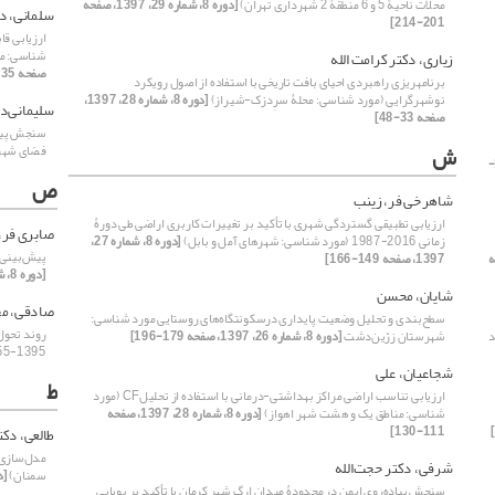
محلات ناحیۀ 5 و 6 منطقۀ 2 شهرداری تهران)
[دوره 8، شماره 29، 1397، صفحه
سلمانی، د
201-214]
ارزیابی ق
شناسی: من
زیاری، دکتر کرامت الله
صفحه 235-256]
برنامهریزی راهبردی احیای بافت تاریخی با استفاده از اصول رویکرد
نوشهرگرایی (مورد شناسی: محلۀ سرِدزک-شیراز)
[دوره 8، شماره 28، 1397،
سلیمانی‌‌د
صفحه 33-48]
سنجش پیاده
ش
فضای شه
[دوره 8، شماره 29، 1397، صفحه 1-
ص
شاهرخی فر، زینب
ارزیابی تطبیقی گستردگی شهری با تأکید بر تغییرات کاربری اراضی طی دورۀ
صابری فر،
زمانی 2016-1987 (مورد شناسی: شهرهای آمل و بابل)
[دوره 8، شماره 27،
پیش‌‌بینی
 صفحه
1397، صفحه 149-166]
[دوره 8، شماره 26، 1397، صفحه 33-44]
شایان، محسن
صادقی، م
سطح‌بندی و تحلیل وضعیت پایداری درسکونتگاه‌های روستایی مورد شناسی:
روند تحول
د
شهرستان زرّین‌دشت
[دوره 8، شماره 26، 1397، صفحه 179-196]
1395-1355
شجاعیان، علی
ط
ارزیابی تناسب اراضی مراکز بهداشتی-درمانی با استفاده از تحلیلCF (مورد
شناسی: مناطق یک و هشت شهر اهواز)
[دوره 8، شماره 28، 1397، صفحه
111-130]
طالعی، دک
مدل‌سازی 
شرفی، دکتر حجت‌‌الله
سمنان)
[دوره 8، ش
سنجش پیاده‌‌‌‌روی ایمن در محدودۀ میدان ارگ شهر کرمان با تأکید بر پویایی