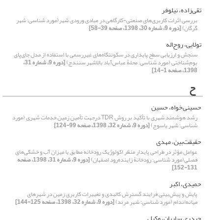
تقی‌زاده، نیلوفر
بررسی اثرات کاربری‌‌‌های صنعتی-کارگاهی در مبادی ورودی شهر(مورد شناسی: شهر
گرگان)
[دوره 9، شماره 30، 1398، صفحه 39-58]
تولایی، روح‌‌اله
سنجش و ارزیابی سطح پایداری در سکونتگاه‌‌‌‌های غیررسمی با استفاده از مدل جای‌‌پای
بوم‌‌شناختی (مورد شناسی: محلۀ عباس‌‌آباد بالاشهر سنندج)
[دوره 9، شماره 31،
1398، صفحه 1-14]
ح
حسینی‌خواه، حسین
رشد هوشمند شهری با تأکید بر روش TDR درجهت تأمین زمین خدمات شهری (مورد
شناسی: شهر یاسوج)
[دوره 9، شماره 32، 1398، صفحه 99-124]
حقیقت‌‌بین، مهدی
عوامل مؤثر در طراحی پایدار منظر اکولوژیک رودخانه مطابق با میزان آب و خشکی‌‌های
فصلی(مورد شناسی: رودخانۀ زاینده‌‌رود اصفهان)
[دوره 9، شماره 31، 1398، صفحه
131-152]
حمیدی، اکبر
پایش و پیش‌بینی فرایند گسترش کالبدی و تغییرات کاربری زمین در شهرهای
میانه‌اندام (مورد شناسی: شهر مرند)
[دوره 9، شماره 32، 1398، صفحه 125-144]
حیدری ساربان، وکیل