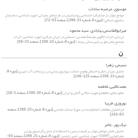
موسوی، مرضیه سادات
موانع مؤثر در مشارکت اجتماعی روستاییان در طرح‌‌های عمرانی (مورد شناسی: دهستان
بناجوی شمالی)
[دوره 9، شماره 31، 1398، صفحه 53-72]
میرابوالقاسمی بهابادی، سید محمود
ارزیابی اثرات الگوی توسعۀ معدنی- صنعتی در ایرانِ مرکزی (مورد شناسی: اثرات
مجتمع چادرملو بر شهرستان بهاباد)
[دوره 9، شماره 32، 1398، صفحه 33-58]
ن
نسیمی، زهرا
تحلیل میزان خطر و احتمال وقوع حملات بیوتروریستی در زیرساخت آب شهری
[دوره 9،
شماره 33، 1398، صفحه 125-146]
نعمت‌‌اللهی، فاطمه
تفاوت‌‌‌‌های حافظه و هویت مکانی آلمان و ایران
[دوره 9، شماره 30، 1398، صفحه 1-18]
نوروزی، فریبا
فراتحلیل مطالعات انجام‌‌‌‌شده در حوزۀ عدالت فضایی
[دوره 9، شماره 33، 1398، صفحه
83-104]
نیک پور، عامر
تحلیل نقش عوامل مؤثر بر قیمت زمین با استفاده از مدل رگرسیون وزنی
جغرافیایی(GWR) (مورد شناسی: شهر بابلسر)
[دوره 9، شماره 31، 1398، صفحه 93-