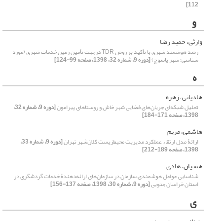
112]
و
وارثی، حمید رضا
رشد هوشمند شهری با تأکید بر روش TDR درجهت تأمین زمین خدمات شهری (مورد
شناسی: شهر یاسوج)
[دوره 9، شماره 32، 1398، صفحه 99-124]
ه
هادیانی، زهره
تحلیل شبکه‌ای جریان‌های فضایی شهر خاش و روستاهای پیرامون
[دوره 9، شماره 32،
1398، صفحه 171-184]
هاشمی، مریم
ارائۀ مدل ارتقاء عملکرد مدیریت محیط‌زیست کلان‌شهر تهران
[دوره 9، شماره 33،
1398، صفحه 189-212]
همتیان، هادی
شناسایی عوامل هوشمندی سازمان در سازمان‌های ارائه‌دهندۀ خدمات گردشگری در
استان خراسان جنوبی
[دوره 9، شماره 30، 1398، صفحه 137-156]
ی