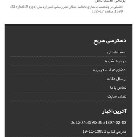
یزدانی، محمدحسن
تحلیلی بر وضعیت پایداری محلات اسکان غیررسمی شهر اردبیل
[دوره 9، شماره 32،
1398، صفحه 17-32]
دسترسی سریع
صفحه اصلی
درباره نشریه
اعضای هیات تحریریه
ارسال مقاله
تماس با ما
نقشه سایت
آخرین اخبار
3e1207ef99f2885
1397-02-03
معرفی کتاب 1
1395-11-19