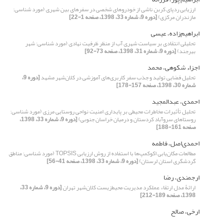
ارزیابی ردپای کربن ناشی از خودروهای شخصی در سفرهای بین شهری (مورد شناسی:
مازندران مرکزی)
[دوره 9، شماره 33، 1398، صفحه 1-22]
ابراهیم‌زاده، عیسی
تحلیلی انتقادی بر سیاست شهری آب از منظر ظرفیت نهادی (مورد شناسی: شهر
بیرجند)
[دوره 9، شماره 31، 1398، صفحه 73-92]
اجزاء شکوهی، محمد
تحلیل فضایی تولید و جذب سفر کاربری‌های آموزشی در کلان‌شهر مشهد
[دوره 9،
شماره 30، 1398، صفحه 157-178]
احمدی، عبدالمجید
تحلیل تأثیرات مخاطرات محیطی بر پایداری امنیت نواحی روستایی مرزی (مورد شناسی:
روستاهای سروآباد کردستان و درمیان خراسان جنوبی)
[دوره 9، شماره 33، 1398،
صفحه 161-188]
احمدی‌‌اصل، فاطمه
مطالعات مکان‌‌یابی اکوکمپ‌‌ها با استفاده از روش ارزیابی TOPSIS (مورد شناسی: مناطق
گردشگری استان لرستان)
[دوره 9، شماره 33، 1398، صفحه 41-56]
ارجمندی، رضا
ارائۀ مدل ارتقاء عملکرد مدیریت محیط‌زیست کلان‌شهر تهران
[دوره 9، شماره 33،
1398، صفحه 189-212]
ارخی، صالح