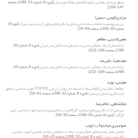
منطق چیدمان فضایی سکونتگاه‌‌های جلگۀ خوزستان
[دوره 9، شماره 33، 1398، صفحه
147-160]
مرادی‌کوچی، سمیرا
بررسی وضعیت تخلفات ساختمانی و علل و انگیزه‌های وقوع آن در شهر شیراز
[دوره 9،
شماره 30، 1398، صفحه 59-76]
معین‌الدینی، مظاهر
ارائۀ مدل ارتقاء عملکرد مدیریت محیط‌زیست کلان‌شهر تهران
[دوره 9، شماره 33،
1398، صفحه 189-212]
مقدم‌نیا، علیرضا
ارائۀ مدل ارتقاء عملکرد مدیریت محیط‌زیست کلان‌شهر تهران
[دوره 9، شماره 33،
1398، صفحه 189-212]
مقیمی، نوید
مطالعات مکان‌‌یابی اکوکمپ‌‌ها با استفاده از روش ارزیابی TOPSIS (مورد شناسی: مناطق
گردشگری استان لرستان)
[دوره 9، شماره 33، 1398، صفحه 41-56]
ملکشاهی، غلامرضا
بررسی اثرات کاربری‌‌‌های صنعتی-کارگاهی در مبادی ورودی شهر(مورد شناسی: شهر
گرگان)
[دوره 9، شماره 30، 1398، صفحه 39-58]
منوچهری میاندوآب، ایوب
تحلیل نقش هسته‌های عملکردی در ایجاد عدم‌تعادل ساختار فضایی (مورد شناسی:
کلان‌شهر تهران)
[دوره 9، شماره 33، 1398، صفحه 23-40]