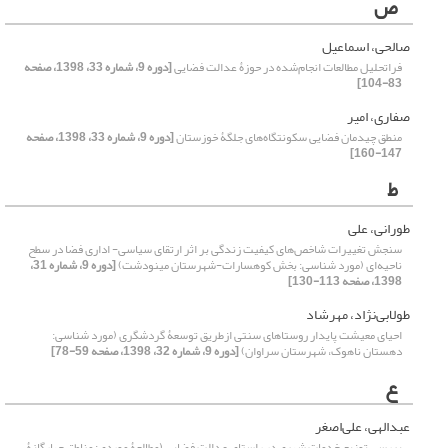
ص
صالحی، اسماعیل
فراتحلیل مطالعات انجام‌‌‌‌شده در حوزۀ عدالت فضایی
[دوره 9، شماره 33، 1398، صفحه
83-104]
صفاری، امیر
منطق چیدمان فضایی سکونتگاه‌‌های جلگۀ خوزستان
[دوره 9، شماره 33، 1398، صفحه
147-160]
ط
طورانی، علی
سنجش تغییرات شاخص‌‌های کیفیت زندگی بر اثر ارتقای سیاسی- اداری فضا در سطح
ناحیه‌‌ای (مورد شناسی: بخش کوهسارات-شهرستان مینودشت)
[دوره 9، شماره 31،
1398، صفحه 113-130]
طولابی‌‌‌نژاد، مهرشاد
احیای معیشت پایدار روستاهای سنتی ازطریق توسعۀ گردشگری (مورد شناسی:
دهستان ناهوک، شهرستان سراوان)
[دوره 9، شماره 32، 1398، صفحه 59-78]
ع
عبدالهی، علی‌اصغر
بررسی توزیع خدمات شهری در راستای عدالت فضایی (مطالعۀ موردی: مناطق چهارگانۀ