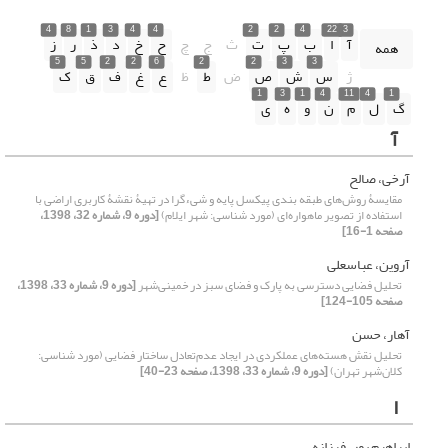
4
8
1
3
4
4
2
2
4
22
3
آ
ا
ب
پ
ت
ث
ج
چ
ح
خ
د
ذ
ر
ز
همه
5
5
2
2
6
2
2
3
3
ژ
س
ش
ص
ض
ط
ظ
ع
غ
ف
ق
ک
1
3
1
4
11
4
1
گ
ل
م
ن
و
ه
ی
آ
آرخی، صالح
مقایسۀ روش‌‌های طبقه‏ بندی پیکسل پایه و شیءگرا در تهیۀ نقشۀ کاربری اراضی با
استفاده از تصویر ماهواره‌ای (مورد شناسی: شهر ایلام)
[دوره 9، شماره 32، 1398،
صفحه 1-16]
آروین، عباسعلی
تحلیل فضایی دسترسی به پارک و فضای سبز در خمینی‌شهر
[دوره 9، شماره 33، 1398،
صفحه 105-124]
آهار، حسن
تحلیل نقش هسته‌های عملکردی در ایجاد عدم‌تعادل ساختار فضایی (مورد شناسی:
کلان‌شهر تهران)
[دوره 9، شماره 33، 1398، صفحه 23-40]
ا
ابراهیم پور، فرزانه