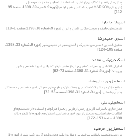
پیش‌‌بینی تغییرات کاربری اراضی با استفاده از تصاویر چند زمانه و مدل
زنجیره‌‌ایMARKOV (مورد شناسی: شهر ایلام)
[دوره 9، شماره 30، 1398، صفحه 95-
112]
اسپولز، باربارا
تفاوت‌‌‌‌های حافظه و هویت مکانی آلمان و ایران
[دوره 9، شماره 30، 1398، صفحه 1-18]
اسدی، حمیدرضا
تحلیل فضایی دسترسی به پارک و فضای سبز در خمینی‌شهر
[دوره 9، شماره 33، 1398،
صفحه 105-124]
اسکندری‌ثانی، محمد
تحلیلی انتقادی بر سیاست شهری آب از منظر ظرفیت نهادی (مورد شناسی: شهر
بیرجند)
[دوره 9، شماره 31، 1398، صفحه 73-92]
اسماعیل پور، علی منظم
موانع مؤثر در مشارکت اجتماعی روستاییان در طرح‌‌های عمرانی (مورد شناسی: دهستان
بناجوی شمالی)
[دوره 9، شماره 31، 1398، صفحه 53-72]
اسماعیلی، علی
مدل‌سازی تغییرات کاربری زمین ازطریق زنجیرۀ مارکوف و استفاده از سیستم‌های
اطلاعات جغرافیایی و سنجش از دور (مورد شناسی: استان قم)
[دوره 9، شماره 31،
1398، صفحه 153-172]
اسمعیل‌پور، مرضیه
بررسی وضعیت تخلفات ساختمانی و علل و انگیزه‌های وقوع آن در شهر شیراز
[دوره 9،