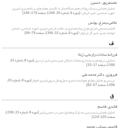
غضنفرپور، حسین
تحلیل فضایی ریسک رواناب‌‌های مسأله‌‌ساز با تکیه‌بر معیارهای برنامه‌‌ریزی شهری
(مورد شناسی: شهر کرمان)
[دوره 9، شماره 30، 1398، صفحه 179-196]
غلامی بیمرغ، یونس
قابلیت‌سنجی اجرای طرح پیاده‌مداری در بافت تاریخی شهری (مورد شناسی: خیابان
خواجه نصیر شهر گز بُرخوار)
[دوره 9، شماره 32، 1398، صفحه 79-98]
ف
فرزانه سادات زارنجی، ژیلا
تحلیلی بر وضعیت پایداری محلات اسکان غیررسمی شهر اردبیل
[دوره 9، شماره 32،
1398، صفحه 17-32]
فیروزی، دکتر محمدعلی
بررسی و تحلیل موانع هوشمندسازی حمل‌ونقل درون‌شهری اهواز
[دوره 9، شماره 33،
1398، صفحه 57-82]
ق
قائدی، قاسم
تحلیل فضایی دسترسی به پارک و فضای سبز در خمینی‌شهر
[دوره 9، شماره 33، 1398،
صفحه 105-124]
قاسمی سیانی، محمد