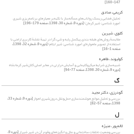
147-160]
کریمی، صادق
تحلیل فضایی ریسک رواناب‌‌های مسأله‌‌ساز با تکیه‌بر معیارهای برنامه‌‌ریزی شهری
(مورد شناسی: شهر کرمان)
[دوره 9، شماره 30، 1398، صفحه 179-196]
کلوی، شیرین
مقایسۀ روش‌‌های طبقه‏ بندی پیکسل پایه و شیءگرا در تهیۀ نقشۀ کاربری اراضی با
استفاده از تصویر ماهواره‌ای (مورد شناسی: شهر ایلام)
[دوره 9، شماره 32، 1398،
صفحه 1-16]
کولیوند، طاهره
شبیه‌‌سازی شرایط میکروکلیمایی و آسایش حرارتی در معابر اصلی کلان‌شهر کرمانشاه
[دوره 9، شماره 30، 1398، صفحه 77-94]
گ
گودرزی، دکتر مجید
بررسی و تحلیل موانع هوشمندسازی حمل‌ونقل درون‌شهری اهواز
[دوره 9، شماره 33،
1398، صفحه 57-82]
ل
لاله‌پور، منیژه
بررسی وضعیت تخلفات ساختمانی و علل و انگیزه‌های وقوع آن در شهر شیراز
[دوره 9،