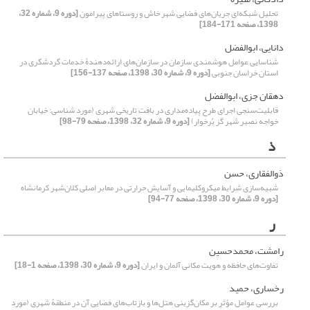
تحلیل شبکه‌ای جریان‌های فضایی شهر خاش و روستاهای پیرامون
[دوره 9، شماره 32،
1398، صفحه 171-184]
دانایی، ابوالفضل
شناسایی عوامل هوشمندی سازمان در سازمان‌های ارائه‌دهندۀ خدمات گردشگری در
استان خراسان جنوبی
[دوره 9، شماره 30، 1398، صفحه 137-156]
دهقان جزی، ابوالفضل
قابلیت‌سنجی اجرای طرح پیاده‌مداری در بافت تاریخی شهری (مورد شناسی: خیابان
خواجه نصیر شهر گز بُرخوار)
[دوره 9، شماره 32، 1398، صفحه 79-98]
ذ
ذوالفقاری، حسن
شبیه‌‌سازی شرایط میکروکلیمایی و آسایش حرارتی در معابر اصلی کلان‌شهر کرمانشاه
[دوره 9، شماره 30، 1398، صفحه 77-94]
ر
رامشت، محمدحسین
تفاوت‌‌‌‌های حافظه و هویت مکانی آلمان و ایران
[دوره 9، شماره 30، 1398، صفحه 1-18]
رخساری، حمید
بررسی عوامل مؤثر بر مکان‌گزینی هتل‌‌ها و بازتاب‌های فضایی آن در منطقۀ شهری (مورد