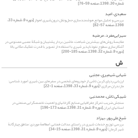
شماره 30، 1398، صفحه 59-76]
سعیدی، امید
بررسی و تحلیل موانع هوشمندسازی حمل‌ونقل درون‌شهری اهواز
[دوره 9، شماره 33،
1398، صفحه 57-82]
سهرابی‌مفرد، مرضیه
مقایسۀ روش‌های بیشترین شباهت، ماشین بردار پشتیبان و شبکۀ عصبی مصنوعی در
آشکارسازی سطوح نفوذناپذیر شهری با استفاده از تصویر با قدرت تفکیک مکانی بالا
[دوره 9، شماره 32، 1398، صفحه 185-200]
ش
شهابی شهمیری، مجتبی
ارزیابی ردپای کربن ناشی از خودروهای شخصی در سفرهای بین شهری (مورد شناسی:
مازندران مرکزی)
[دوره 9، شماره 33، 1398، صفحه 1-22]
شهیکی تاش، محمدنبی
سنجش ضریب تمرکز جغرافیایی صنایع کارخانهای و اهمیت تخصصگرایی صنعتی در
استانهای ایران
[دوره 9، شماره 31، 1398، صفحه 173-196]
شیخ‌‌علی پور، بهزاد
بررسی توزیع خدمات شهری در راستای عدالت فضایی (مطالعۀ موردی: مناطق چهارگانۀ
شهر کرمان)
[دوره 9، شماره 31، 1398، صفحه 15-34]