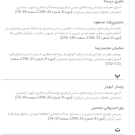
بامری، زبیده
احیای معیشت پایدار روستاهای سنتی ازطریق توسعۀ گردشگری (مورد شناسی:
دهستان ناهوک، شهرستان سراوان)
[دوره 9، شماره 32، 1398، صفحه 59-78]
بختیاری‌کیا، مسعود
مقایسۀ روش‌های بیشترین شباهت، ماشین بردار پشتیبان و شبکۀ عصبی مصنوعی در
آشکارسازی سطوح نفوذناپذیر شهری با استفاده از تصویر با قدرت تفکیک مکانی بالا
[دوره 9، شماره 32، 1398، صفحه 185-200]
بمانیان، محمدرضا
عوامل مؤثر در طراحی پایدار منظر اکولوژیک رودخانه مطابق با میزان آب و خشکی‌‌های
فصلی(مورد شناسی: رودخانۀ زاینده‌‌رود اصفهان)
[دوره 9، شماره 31، 1398، صفحه
131-152]
پ
پایدار، ابوذر
احیای معیشت پایدار روستاهای سنتی ازطریق توسعۀ گردشگری (مورد شناسی:
دهستان ناهوک، شهرستان سراوان)
[دوره 9، شماره 32، 1398، صفحه 59-78]
پورخسروانی، محسن‌
بررسی توزیع خدمات شهری در راستای عدالت فضایی (مطالعۀ موردی: مناطق چهارگانۀ
شهر کرمان)
[دوره 9، شماره 31، 1398، صفحه 15-34]
ت