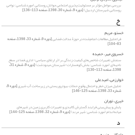
بررسی عوامل مؤثر بر مسئولیت‌پذیری اجتماعی جوانان روستایی (موردشناسی: نواحی
روستایی شهرستان اردبیل)
[دوره 9، شماره 30، 1398، صفحه 113-136]
خ
خستو، مریم
فراتحلیل مطالعات انجام‌‌‌‌شده در حوزۀ عدالت فضایی
[دوره 9، شماره 33، 1398، صفحه
83-104]
خسروی مهر، حمیده
سنجش تغییرات شاخص‌‌های کیفیت زندگی بر اثر ارتقای سیاسی- اداری فضا در سطح
ناحیه‌‌ای (مورد شناسی: بخش کوهسارات-شهرستان مینودشت)
[دوره 9، شماره 31،
1398، صفحه 113-130]
خوارزمی، امیدعلی
تحلیل میزان خطر و احتمال وقوع حملات بیوتروریستی در زیرساخت آب شهری
[دوره 9،
شماره 33، 1398، صفحه 125-146]
خیری، توران
پایش و پیش‌بینی فرایند گسترش کالبدی و تغییرات کاربری زمین در شهرهای
میانه‌اندام (مورد شناسی: شهر مرند)
[دوره 9، شماره 32، 1398، صفحه 125-144]
د
دادکانی، منیره