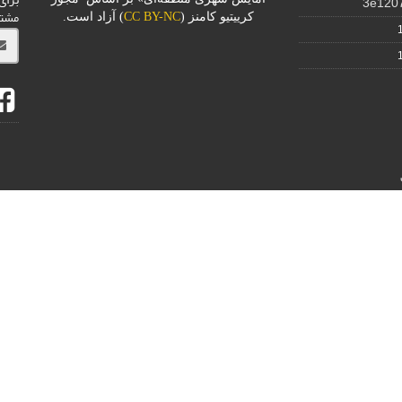
3e120
مشت
کرییتیو کامنز (
CC BY-NC
) آزاد است.