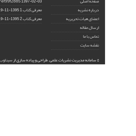
صفحه اصلی
7ef99f2885
1397-02-03
درباره نشریه
معرفی کتاب 1
1395-11-19
اعضای هیات تحریریه
معرفی کتاب 2
1395-11-19
ارسال مقاله
تماس با ما
نقشه سایت
© سامانه مدیریت نشریات علمی.
طراحی و پیاده سازی از
سیناوب