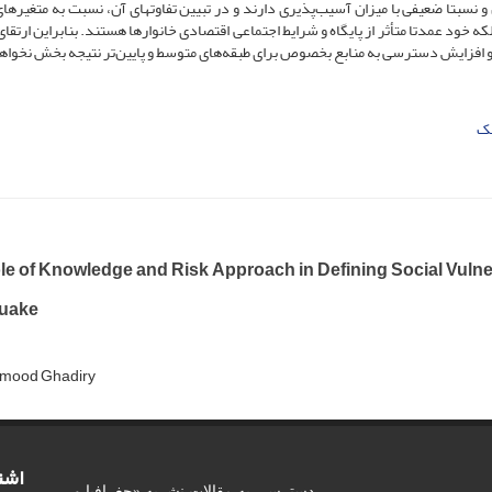
سبتا ضعیفی با میزان آسیب‌پذیری دارند و در تبیین تفاوت­های آن، نسبت به متغیرهای 
که خود عمدتا متأثر از پایگاه و شرایط اجتماعی اقتصادی خانوارها هستند. بنابراین ارتق
 افزایش دسترسی به منابع بخصوص برای طبقه‌های متوسط و پایین‌تر نتیجه بخش نخواه
ک
e of Knowledge and Risk Approach in Defining Social Vulnera
uake
mood Ghadiry
اشت
دسترسی به مقالات نشریه «جغرافیا و