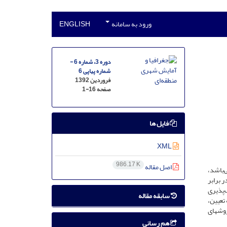
ورود به سامانه
ENGLISH
دوره 3، شماره 6 -
شماره پیاپی 6
فروردین 1392
صفحه
1-16
فایل ها
XML
986.17 K
اصل مقاله
‌باشد،
 برابر
‌پذیری
سابقه مقاله
تعیین،
وش­های
هم رسانی