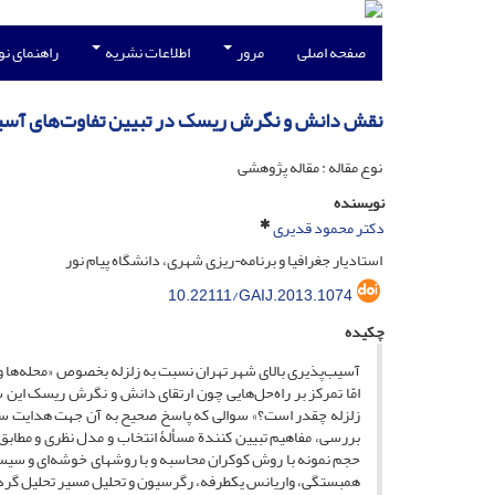
صفحه اصلی
مرور
اطلاعات نشریه
راهنمای ن
نقش دانش و نگرش ریسک در تبیین تفاوت‌های آسیب‌پ
نوع مقاله : مقاله پژوهشی
نویسنده
دکتر محمود قدیری
استادیار جغرافیا و برنامه¬ریزی شهری، دانشگاه پیام نور
10.22111/GAIJ.2013.1074
چکیده
آسیب‌پذیری بالای شهر تهران نسبت به زلزله بخصوص «محله‌ها و خ
امّا تمرکز بر راه‌حل‌هایی چون ارتقای دانش و نگرش ریسک این
زلزله چقدر است؟» سوالی که پاسخ صحیح به آن جهت هدایت سی
بررسی، مفاهیم تبیین کنندة مسألۀ انتخاب و مدل نظری و مطابق 
حجم نمونه با روش کوکران محاسبه و با روش­های خوشه‌ای و سیستم
همبستگی، واریانس یک­طرفه، رگرسیون و تحلیل مسیر تحلیل گرد