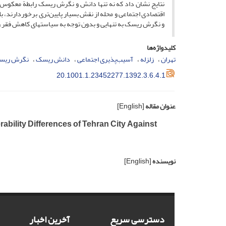
نتایج نشان داد که نه تنها دانش و نگرش ریسک رابطة معکوس و ن
اقتصادی اجتماعی و محله از نقش بسیار پایین‌تری برخوردارند، بل
و نگرش ریسک به تنهایی و بدون توجه به سیاست­های کاهش فقر و
کلیدواژه‌ها
تهران
زلزله
آسیب‌پذیری اجتماعی
دانش ریسک
نگرش ریس
20.1001.1.23452277.1392.3.6.4.1
عنوان مقاله
[English]
bility Differences of Tehran City Against
نویسنده
[English]
دسترسی سریع
آخرین اخبار