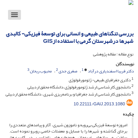
Toggle
vigation
بررسی تنگناهای طبیعی و انسانی برای توسعۀ فیزیکی- کالبدی
شهرها درشهرستان گرمی با استفاده ازGIS
نوع مقاله : مقاله پژوهشی
نویسندگان
3
2
1
دکتر فریبا اسفندیاری درآباد
صغری جدی
محبوب ریحان
1
دکتری جغرافیای طبیعی- ژئومورفولوژی
2
دانشجوی کارشناسی ارشد ژئومورفولوژی،دانشگاه محقق اردبیلی
3
دانشجوی کارشناسی ارشد جغرافیا و برنامه‌ریزی شهری، دانشگاه محقق اردبیلی
10.22111/GAIJ.2013.1080
چکیده
امروزه توسعۀ‌ فیزیکی بی‌رویه و ناموزون شهری، آثار و پیامدهای متعددی را
برجای گذاشته و شهرها را با مسایل و معضلات خاصی روبرو نموده است.
ساخت و سازهای غیرمجاز، همجواری‌های نامناسب در کاربری‌ها،