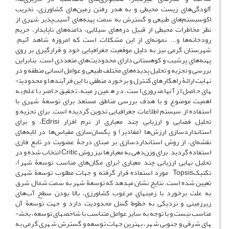
آلودگی‌های زیست محیطی و به هدر رفتن زمین‌های کشاورزی، تخریب
اکوسیستم‌های طبیعی و گسترش به سمت پهنه‌های آسیب‌پذیر شهری از
نظر مخاطرات محیطی از قبیل دره‌های سیلابی، دامنه‌های ناپایدار، حریم
رودخانه‌ها و... نمونه‌ای از این مشکلات است که امروزه شاهد آنیم.
شهرستان گرمی نیز به دلیل موقعیت جغرافیایی خود و قرارگیری بر روی
پهنه‌های پرشیب و کوهستانی دارای محدودیت‌های متعددی است. بنابراین
بررسی و تجزیه و تحلیل پدیده‌های مختلف طبیعی و عوامل انسانی منطقه و در
نهایت ارائۀ راهکارهای کنترل و برخورد منطقی با این فرآیندها و محدودیت­
های حاصل از آنها ضروری است. در همین زمینه، تحقیق حاضر با علم به
اهمیت موضوع و با هدف بررسی مناطق مستعد برای توسعۀ شهری با
استفاده از سیستم اطلاعات جغرافیایی تدوین گردیده است. برای تجزیه و
تحلیل فضایی و ارزیابی چند معیاری از نرم افزار Edrisi، و برای
استاندارد‌سازی ارزش‌ها (مقادیر) و یکسان‌سازی مقیاس‌ها در لایه‌های
نقشه‌ای، از روش استانداردسازی بر مبنای درجۀ عضویت در تابع فازی
استفاده گردید. برای وزن‌دهی به معیارها نیز روش Critic انتخاب شده و در
تحلیل نهایی ارزیابی چند معیاری (برای مکان‌های مناسب توسعۀ شهر)،
تکنیکTopsis مورد استفاده قرار گرفته و جهات مطلوب توسعۀ شهری
تعیین شده است. نتایج نشان می­دهد که توسعۀ شهر به سمت شمال شرق
به علت برخورد با زمین­های مرغوب کشاورزی، بالا بودن سطح آب‌های
زیرزمینی و نزدیکی به خطوط گسل محدودیت دارد و جهت توسعۀ آن
مناسب نیست و با توجه به سایر عوامل متناسب با شاخص­های توسعه، بخش­
های شرقی و جنوبی شهر، بهترین جهات توسعه و گسترش شهری گرمی به