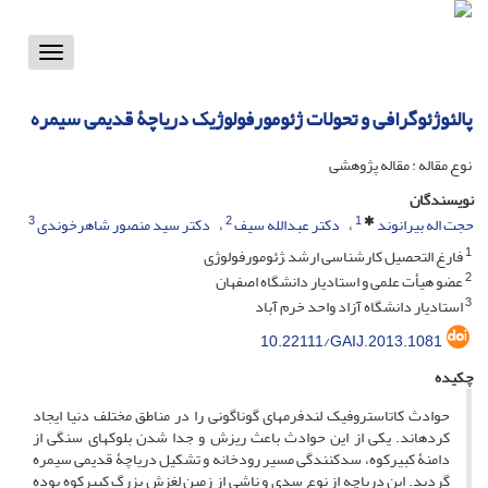
Toggle
vigation
پالئوژئوگرافی و تحولات ژئومورفولوژیک دریاچۀ قدیمی سیمره
نوع مقاله : مقاله پژوهشی
نویسندگان
3
2
1
حجت اله بیرانوند
دکتر عبدالله سیف
دکتر سید منصور شاهرخوندی
1
فارغ التحصیل کارشناسی ارشد ‍‍ژئومورفولوژی
2
عضو هیأت علمی و استادیار دانشگاه اصفهان
3
استادیار دانشگاه آزاد واحد خرم آباد
10.22111/GAIJ.2013.1081
چکیده
حوادث کاتاستروفیک لندفرم­های گوناگونی را در مناطق مختلف دنیا ایجاد
کرده­اند. یکی از این حوادث باعث ریزش و جدا شدن بلوک­های سنگی از
دامنۀ کبیرکوه، سدکنندگی مسیر رودخانه و تشکیل دریاچۀ ­قدیمی سیمره
گردید. این دریاچه از نوع سدی و ناشی از زمین لغزش بزرگ کبیرکوه بوده