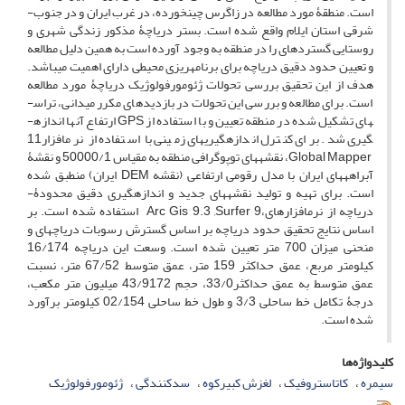
است. منطقۀ مورد مطالعه در زاگرس چین­خورده، در غرب ایران و در جنوب­
شرقی استان ایلام واقع شده است. بستر دریاچۀ مذکور زندگی شهری و
روستایی گسترده­ای را در منطقه به وجود آورده است به همین دلیل مطالعه
و تعیین حدود دقیق دریاچه برای برنامه­ریزی محیطی دارای اهمیت می­باشد.
هدف از این تحقیق بررسی تحولات ژئومورفولوژیک دریاچۀ­ مورد مطالعه
است. برای مطالعه و بررسی این تحولات در بازدیدهای مکرر میدانی، تراس­
های تشکیل شده در منطقه تعیین و با استفاده از GPS ارتفاع آنها اندازه­
گیری شد. برای کنترل اندازه­گیری­های زمینی با استفاده از نرم­افزار11
Global Mapper، نقشه­های توپوگرافی منطقه به مقیاس 50000/1 و نقشۀ
آبراهه­های ایران با مدل رقومی ارتفاعی (نقشه DEM ایران) منطبق شده
است. برای تهیه و­­ تولید نقشه­های جدید و اندازه­گیری دقیق محدودۀ­
دریاچه از نرم­افزارهای،Arc Gis 9.3
,
Surfer 9 استفاده شده است. بر
اساس نتایج تحقیق حدود دریاچه بر اساس گسترش رسوبات دریاچه­ای و
منحنی میزان 700 متر تعیین شده است. وسعت این دریاچه­ 16/174
کیلومتر مربع، عمق­ حداکثر ­159­ متر، عمق ­متوسط 67/52 متر، نسبت
عمق­ متوسط به عمق­ حداکثر33/0، حجم 43/9172 میلیون متر مکعب،
درجۀ تکامل خط ساحلی 3/3 و طول خط­ ساحلی 02/154 کیلومتر برآورد
شده است.
کلیدواژه‌ها
سیمره
کاتاستروفیک
لغزش کبیرکوه
سدکنندگی
ژئومورفولوژیک