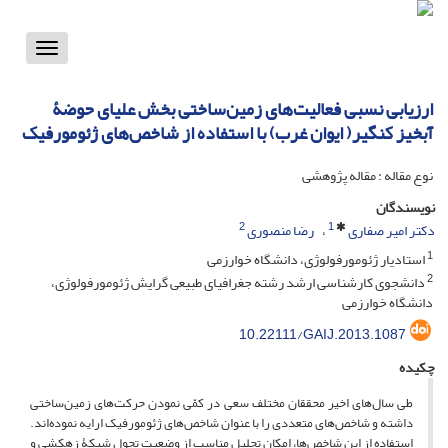
Toggle
vigation
ارزیابی نسبی فعالیت‌های زمین‌‌ساختی بخش علیای حوضۀ
آبخیز کنگیر( ایوان غرب) با استفاده از شاخص‌های ژئومورفیک
نوع مقاله : مقاله پژوهشی
نویسندگان
2
1
دکتر امیر صفاری
رضا منصوری
1
استادیار ژئومورفولوژی، دانشگاه خوارزمی
2
دانشجوی کارشناسی ارشد رشته جغرافیای طبیعی گرایش ژئومورفولوژی،
دانشگاه خوارزمی
10.22111/GAIJ.2013.1087
چکیده
طی سال‌های اخیر محققان مختلف سعی در کمّی نمودن حرکت‌های زمین‌ساختی
داشته و شاخص‌های متعددی را با عنوان شاخص‌های ژئومورفیک ارایه نموده‌اند.
استفاده از این شاخص‌‌ها، امکان تحلیل مناسب از وضعیت تحول شبکۀ زهکشی و