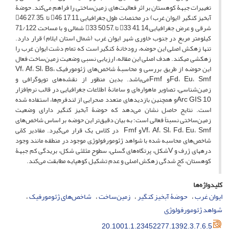
تغییرات جبهۀ کوهستان بر اثر فعالیت‌های زمین‌ساختی را فراهم می‌کند. حوضۀ
آبخیز کنگیر (ایوان غرب) در مختصات طول جغرافیایی ً11 َ17 46 تا ً35 َ27 46
شرقی و عرض جغرافیایی ً14 َ41 33 تا ً57 َ50 33 شمالی و با مساحت 71/122
کیلومتر مربع در جنوب خاوری شهر ایوان غرب (شمال استان ایلام) قرار دارد.
تنها زهکش اصلی این حوضه، رودخانۀ کنگیر است که تمام دشت ایوان غرب را
زهکشی می­کند. هدف اصلی این مقاله، ارزیابی نسبی وضعیت زمین‌ساخت فعال
Vf
Af
Sl
Bs
این حوضه از طریق بررسی و محاسبۀ شاخص‌های ژئومورفیک
،
،
،
،
Fmf
Fd
Eu
Smf
،
،
و
می‌باشد. بدین منظور از نقشه‌های توپوگرافی و
زمین‌شناسی، تصاویر ماهواره‌ای و سامانۀ اطلاعات جغرافیایی در قالب نرم‌افزار
Arc GIS 10
و همچنین بازدیدهای متعدد صحرایی از لندفرم‌ها، استفاده شده
است. نتایج حاصل نشان می‌دهد که حوضۀ آبخیز کنگیر دارای وضعیت
زمین‌ساختی نسبتاً فعالی است؛ به بیان دقیق‌تر این حوضه بر اساس شاخص‌های
Fmf
Vf
Af
Sl
Fd
Eu
Smf
،
،
،
،
،
و
در کلاس یک قرار می‌گیرد. مقادیر کمّی
شاخص‌های محاسبه شده با شواهد ژئومورفولوژی موجود در منطقه مانند وجود
V
دره­های ژرف و
شکل، پرتگاه‌های گسلی، سطوح مثلثی شکل، بریدگی کم جبهۀ
کوهستان، کج شدگی زهکش اصلی و عدم تشکیل کوهپایه مطابقت می‌کند.
کلیدواژه‌ها
ایوان غرب
حوضۀ آبخیز کنگیر
زمین‌ساخت
شاخص‌های ژئومورفیک
شواهد ژئومورفولوژی
20.1001.1.23452277.1392.3.7.6.5