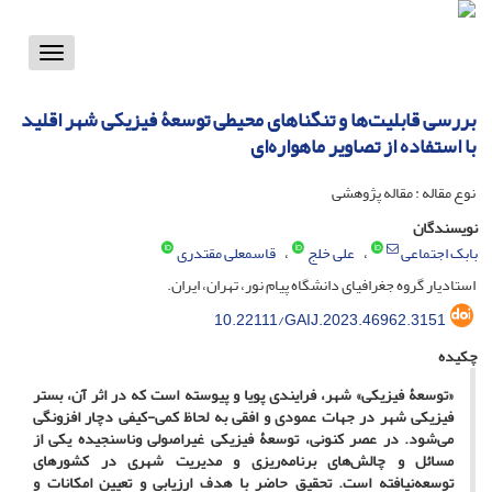
Toggle
vigation
بررسی قابلیت‌ها و تنگناهای محیطی توسعۀ فیزیکی شهر اقلید
با استفاده از تصاویر ماهواره‌ای
نوع مقاله : مقاله پژوهشی
نویسندگان
بابک اجتماعی
علی خلج
قاسمعلی مقتدری
استادیار گروه جغرافیای دانشگاه پیام نور، تهران، ایران.
10.22111/GAIJ.2023.46962.3151
چکیده
«توسعۀ فیزیکی» شهر، فرایندی پویا و پیوسته است که در اثر آن، بستر
فیزیکی شهر در جهات عمودی و افقی به لحاظ کمی-کیفی دچار افزونگی
می‌شود. در عصر کنونی، توسعۀ فیزیکی غیراصولی وناسنجیده یکی از
مسائل و چالش‌های برنامه‌ریزی و مدیریت شهری در کشورهای
توسعه‌نیافته است.
تحقیق حاضر با هدف ارزیابی و تعیین امکانات و