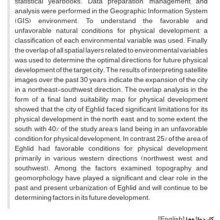
statistical yearbooks. Data preparation, management, and
analysis were performed in the Geographic Information System
(GIS) environment. To understand the favorable and
unfavorable natural conditions for physical development, a
classification of each environmental variable was used. Finally,
the overlap of all spatial layers related to environmental variables
was used to determine the optimal directions for future physical
development of the target city. The results of interpreting satellite
images over the past 30 years indicate the expansion of the city
in a northeast-southwest direction. The overlap analysis in the
form of a final land suitability map for physical development
showed that the city of Eghlid faced significant limitations for its
physical development in the north, east, and to some extent, the
south, with 40% of the study area's land being in an unfavorable
condition for physical development. In contrast, 25% of the area of
Eghlid had favorable conditions for physical development,
primarily in various western directions (northwest, west, and
southwest). Among the factors examined, topography and
geomorphology have played a significant and clear role in the
past and present urbanization of Eghlid and will continue to be
determining factors in its future development.
کلیدواژه‌ها
[English]