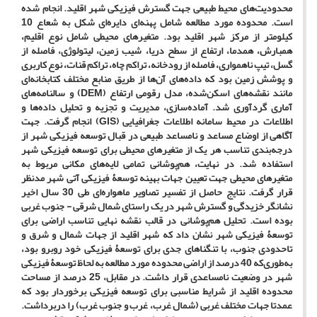
محدودیت‌های محیط طبیعی جهت گسترش فیزیکی شهر اقلید. انجام شده
است. محدوده مورد مطالعه شامل پهنه‌ای دایره‌ای شکل به شعاع 10
کیلومتر از مرکز شهر اقلید بود. متغیرهای محیطی شامل نوع اقلیم،
همبارش، همدما، ارتفاع از سطح دریا، شیب زمین، لیتولوژی، فاصله از
گسل، تیپ ناهمواری، فاصله از رودخانه، تراکم چاه، تراکم قنات، نوع کاربری
و پوشش زمین بود که داده‌های آن‌ها از طریق منابع مختلف کتابخانه‌ای
مانند نقشه‌های اسکن‌شده، مدل رقومی ارتفاع (DEM) و سالنامه‌های
آماری گردآوری شد. آماده‌سازی، مدیریت و تجزیه و تحلیل داده‌ها و
اطلاعات در محیط سامانه اطلاعات جغرافیایی (GIS) انجام گرفت. جهت
آگاهی از اوضاع مساعد و نامساعد طبیعی در قبال توسعه فیزیکی شهر از
درجه‌بندی تناسب هر یک از متغیرهای محیطی برای توسعه فیزیکی شهر
استفاده شد. در نهایت، هم‌پوشانی تمامی لایه‌های مکانی مربوط به
متغیرهای محیطی جهت تعیین جهات بهینه توسعۀ فیزیکی آتی شهر مدنظر
قرار گرفت. نتایج حاصل از تفسیر تصاویر ماهواره‌ای طی 30 سال اخیر
نشانگر خزیدگی و گسترش شهر در یک راستای شمال شرقی - جنوب غربی
بوده است. تحلیل هم‌پوشانی در قالب نقشه نهایی تناسب اراضی برای
توسعۀ فیزیکی شهر نشان داد که شهر اقلید از جهات شمال و شرق و
تاحدودی جنوب، با تنگناهای جدی برای توسعۀ فیزیکی خود روبرو بود،
به‌طوری‌که 40 درصد از اراضی محدوده مورد مطالعه به لحاظ توسعۀ فیزیکی
شهر در وضعیت نامساعدی قرار داشت. در مقابل، 25 درصد از مساحت
محدوده اقلید از شرایط مناسبی برای توسعه فیزیکی برخوردار بود که
عمدتا جهات مختلف غربی (شمال غرب، غرب و جنوب غرب) را دربرداشت.