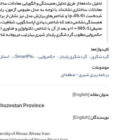
معادلات ساختاری نشان­داد با توجه به مدل مفهومی آزمون، 
شده‌است (05/0>p) و شاخص‌های برازش مدل نیز ن
حکمروایی مطلوب گردشگری پایدار شهری به­ترتیب مربوط به شا
کلیدواژه‌ها
گردشگری
گردشگری پایدار
حکمروایی
«SmartPls»
استان
موضوعات
برنامه ریزی شهری - منطقه ای
عنوان مقاله
[English]
 Khuzestan Province
نویسندگان
[English]
ity of Ahvaz, Ahvaz, Iran.
n University of Ahvaz, Ahvaz, Iran.