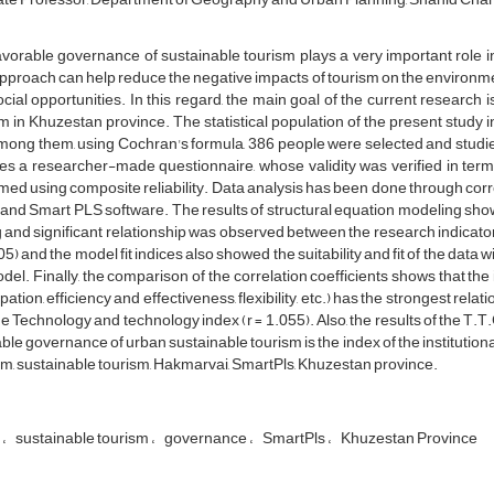
vorable governance of sustainable tourism plays a very important role 
pproach can help reduce the negative impacts of tourism on the environm
cial opportunities. In this regard, the main goal of the current research
m in Khuzestan province. The statistical population of the present study
ong them, using Cochran's formula, 386 people were selected and studied 
es a researcher-made questionnaire, whose validity was verified in terms 
med using composite reliability. Data analysis has been done through corr
nd Smart PLS software. The results of structural equation modeling showe
 and significant relationship was observed between the research indicato
.05) and the model fit indices also showed the suitability and fit of the dat
del. Finally, the comparison of the correlation coefficients shows that the i
ipation, efficiency and effectiveness, flexibility, etc.) has the strongest rel
he Technology and technology index (r = 1.055). Also, the results of the T.T
ble governance of urban sustainable tourism is the index of the institution
m, sustainable tourism, Hakmarvai, SmartPls, Khuzestan province.
m
sustainable tourism
governance
SmartPls
Khuzestan Province