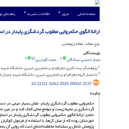
صفحه اصلی
مرور
اطلاعات نشریه
راهنمای ن
ارائة الگوی حکمروایی مطلوب گردشگری پایدار در ا
نوع مقاله : مقاله پژوهشی
نویسندگان
2
1
مهناز حسینی سیاه گلی
مجید گودرزی
1
پژوهشگر پسا دکتری جغرافیا و برنامه‌ریزی شهری، دانشگاه شهید چمر
2
دانشیار گروه جغرافیا و برنامه‌ریزی شهری، دانشگاه شهید چمران اهو
10.22111/GAIJ.2025.50032.3237
چکیده
حکمروایی مطلوب گردشگری پایدار، نقش بسیار مهمی در دستیا
گردشگری بر محیط زیست و جوامع محلی کمک کند و در عین حال
پژوهش شامل پرسش­نامة محقق­ساخته‌ای است که روایی آن به‌صورت