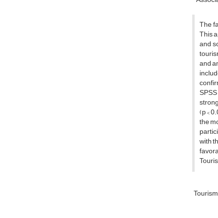
The fa
This a
and so
touris
and am
includ
confir
SPSS a
strong
(p < 0
the mo
partic
with t
favora
Touris
Touris