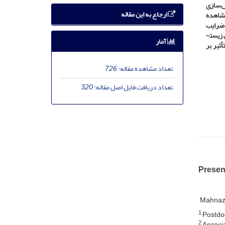
انجام شده­است. نتایج مدل‌سازی
ارجاع به این مقاله
مشاهده
ة ضرایب
همبستگی نشان­می‌دهد که شاخص نهادی (پاسخگویی، شفافیت، قانونمندی، مشارکت، کارایی و اثربخشی، انعطاف‌پذیری و ... ) قوی‌ترین رابطه را با شاخص زیست­
آمار
رین تأثیر بر
تعداد مشاهده مقاله:
726
تعداد دریافت فایل اصل مقاله:
320
Presen
Mahnaz 
1
Postdoc
2
Associa