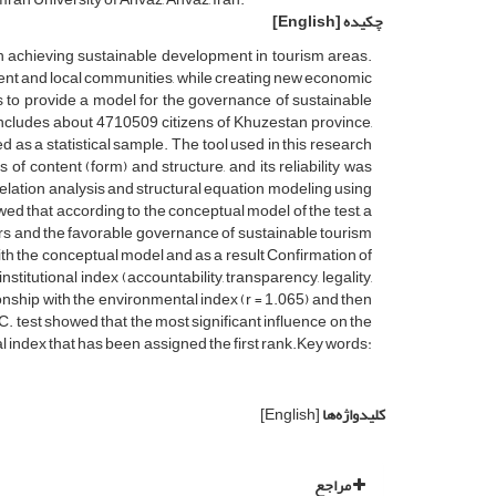
چکیده
[English]
in achieving sustainable development in tourism areas.
ent and local communities, while creating new economic
 is to provide a model for the governance of sustainable
 includes about 4710509 citizens of Khuzestan province,
as a statistical sample. The tool used in this research
of content (form) and structure, and its reliability was
elation analysis and structural equation modeling using
d that according to the conceptual model of the test, a
rs and the favorable governance of sustainable tourism
a with the conceptual model and as a result Confirmation of
nstitutional index (accountability, transparency, legality,
ationship with the environmental index (r = 1.065) and then
.C. test showed that the most significant influence on the
al index that has been assigned the first rank.Key words:
کلیدواژه‌ها
[English]
مراجع