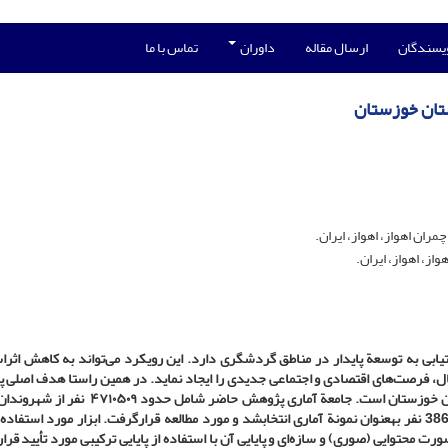
ویسندگان
ارسال مقاله
داوران
تماس با ما
ستان خوزستان
ان اهواز، اهواز، ایران.
از، اهواز، ایران.
بی به توسعة پایدار در مناطق گردشگری دارد. این رویکرد می‌تواند به کاهش اثرا
، فرصت‌های اقتصادی و اجتماعی جدیدی را ایجاد نماید. در همین راستا هدف اصلی
حاضر، ارائة الگوی حکمروایی مطلوب گردشگری پایدار در استان خوزستان است. جامعة آماری پژوهش حاضر 
خوزستان بوده که از میان آن‌ها، با استفاده از فرمول کوکران 386 نفر به­عنوان نمونة آماری انتخاب­شد و مورد مطالعه قرارگرفت. ابزار مورد اس
 محتوایی (صوری) و سازه‌ای و پایایی آن با استفاده از پایایی ترکیبی مورد تأیید قرا