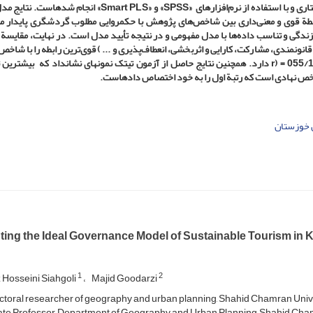
تحلیل داده‌ها از طریق تحلیل همبستگی و الگویابی معادلات ساختاری و با استفاده از نرم‌افزارهای «SPSS» و «Smart PLS» 
رابطة قوی و معنی‌داری بین شاخص‌های پژوهش با حکمروایی مطلوب گردشگری پایدار 
شان از برازندگی و تناسب داده‌ها با مدل مفهومی و در نتیجه تأیید مدل است. در نهایت، مقایس
محیطی(065/1 = (r و بعد از آن با شاخص تکنولوژی و فناوری (055/1 = (r دارد. همچنین نتایج حاصل از آزمون تی­تک نمونه­ای نشان­داد که بیشت
خص نهادی است که رتبة اول را به خود اختصاص داده­است.
 خوزستان
ting the Ideal Governance Model of Sustainable Tourism in
1
2
Hosseini Siahgoli
Majid Goodarzi
toral researcher of geography and urban planning, Shahid Chamran Univers
te Professor, Department of Geography and Urban Planning, Shahid Chamra