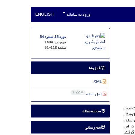
ورود به سامانه
ENGLISH
دوره 15، شماره 54
فروردین 1404
صفحه
91-118
فایل ها
XML
1.22 M
اصل مقاله
ت منفی
سابقه مقاله
 پژوهش
شامل حدود ۴۷۱۰۵۰۹ نفر از شهروندان استان
تفاده در این
هم رسانی
رگرفت.