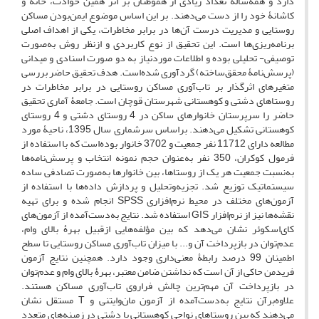
دارد و همه‌ساله تعداد زیادی از هموطنان بر اثر همین حوادث، خانه و
کاشانۀ خود را از دست می‌دهند. بر این اساس موضوع ایمن‌بودن مساکن
روستایی و مدیریت درست آن‌ها در برابر مخاطرات، یکی از اهداف اصلی
برنامه‌ریزی‌ها‌ است. این تحقیق از نوع کاربردی و از‌نظر روش به‌صورت
توصیفی- تحلیلی بوده و اطلاعات موردنیاز به دو صورت اسنادی و میدانی
(پرسش‌‌نامۀ محقق‌ساخته) گردآوری شده‌است. هدف تحقیق حاضر بررسی
متغیرهای اثرگذار بر تاب‌آوری مساکن روستایی در برابر مخاطرات در
روستاهای دشتی و کوهستانی شهرستان قوچان است. جامعۀ آماری تحقیق
حاضر را سرپرستان خانوارهای ساکن در 4 روستای دشتی و 4 روستای
کوهستانی تشکیل می‌دهند. براساس سرشماری سال 1395، ناحیۀ مورد
مطالعه دارای 11712 نفر جمعیت و 3702 خانوار بوده‌ا‌ست که با استفاده از
فرمول کوکران، 350 نفر به‌عنوان حجم نمونه انتخاب و پرسش‌‌نامه‌ها
به‌نسبت جمعیت هر یک از روستاها، بین خانوارها به‌صورت تصادفی ساده
سیستماتیک توزیع شد. تجزیه‌و‌تحلیل و پردازش داده‌ها با استفاده از
آزمون‌های مختلف در محیط نرم‌افزاری SPSS انجام شده و برای تهیه
نقشه‌ها نیز از نرم‌افزار GIS استفاده شد. نتایج به‌دست‌آمده از آزمون‌های
کای‌اسکوئر نشان می‌دهد که بین مؤلفه‌هایی ازقبیل بهرۀ بالای وام،
عدم‌توان در بازپرداخت آن و... با میزان تاب‌آوری مساکن روستایی تا سطح
اطمینان 99 درصد رابطۀ معنی‌داری وجود دارد. همچنین نتایج آزمون
فریدمن حاکی از آن است که نداشتن ضامن معتبر، بهرۀ بالای وام و عدم‌توان
در بازپرداخت آن مهم‌ترین چالش فراروی تاب‌آوری مساکن هستند.
علاوه‌برآن نتایج به‌دست‌آمده از آزمون مان‌وایتنی و T مستقل نشان
می‌دهند که بین روستاهای نواحی کوهستانی با دشتی در زمینه‌های متعدد