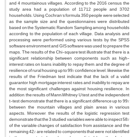
and 4 mountainous villages. According to the 2016 census, the
study area had a population of 11,712 people and 3702
households. Using Cochran's formula, 350 people were selected
as the sample size and the questionnaires were distributed
based on the Systematic Random Sampling among households
according to the population of each village. Data analysis and
processing were performed using various tests by the SPSS
software environment and GIS software was used to prepare the
maps. The results of the Chi-square test illustrate that there is a
significant relationship between components such as high-
interest rates on loans, inability to repay them, and the degree of
resilience of rural housing up to 99% confidence level. likewise, the
results of the Friedman test indicate that the lack of a valid
guarantor, high mortgage interest rates, and inability to repay are
the most significant challenges against housing resilience. In
addition, the results of Mann–Whitney U test and the independent
t-test demonstrate that there is a significant difference up to 99%
between the mountain villages and plain areas in various
aspects. Moreover, the results of the logistic regression test
demonstrate that the 3 studied variables were able to inspect 58%
of the variable changes of satisfaction from assistance and the
remaining 42% are related to components that were not identified