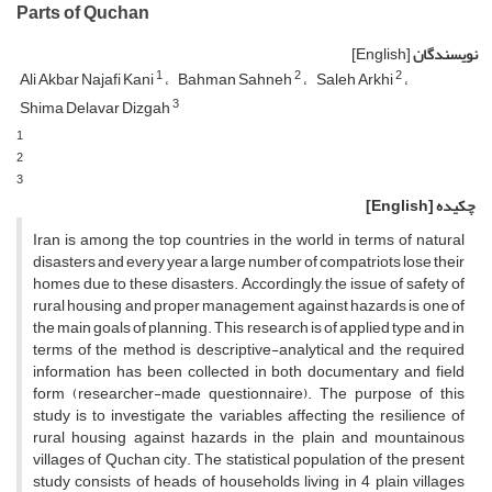
Parts of Quchan
نویسندگان
[English]
1
2
2
Ali Akbar Najafi Kani
Bahman Sahneh
Saleh Arkhi
3
Shima Delavar Dizgah
1
2
3
چکیده
[English]
Iran is among the top countries in the world in terms of natural
disasters and every year a large number of compatriots lose their
homes due to these disasters. Accordingly, the issue of safety of
rural housing and proper management against hazards is one of
the main goals of planning. This research is of applied type and in
terms of the method is descriptive-analytical and the required
information has been collected in both documentary and field
form (researcher-made questionnaire). The purpose of this
study is to investigate the variables affecting the resilience of
rural housing against hazards in the plain and mountainous
villages of Quchan city. The statistical population of the present
study consists of heads of households living in 4 plain villages