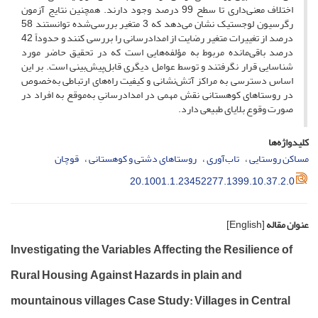
اختلاف معنی‌داری تا سطح 99 درصد وجود دارند. همچنین نتایج آزمون
رگرسیون لوجستیک نشان می‌دهد که 3 متغیر بررسی‌شده توانستند 58
درصد از تغییرات متغیر رضایت از امدادرسانی را بررسی کنند و حدوداً 42
درصد باقی‌مانده مربوط به مؤلفه‌هایی است که در تحقیق حاضر مورد
شناسایی قرار نگرفتند و توسط عوامل دیگری قابل‌پیش‌بینی است. بر این
اساس دسترسی به مراکز آتش‌‌نشانی و کیفیت راه‌های ارتباطی به‌خصوص
در روستاهای کوهستانی نقش مهمی در امدادرسانیِ به‌موقع به افراد در
صورت وقوع بلایای طبیعی دارد.
کلیدواژه‌ها
مساکن روستایی
تاب‌آوری
روستاهای دشتی و کوهستانی
قوچان
20.1001.1.23452277.1399.10.37.2.0
عنوان مقاله
[English]
Investigating the Variables Affecting the Resilience of
Rural Housing Against Hazards in plain and
mountainous villages Case Study: Villages in Central