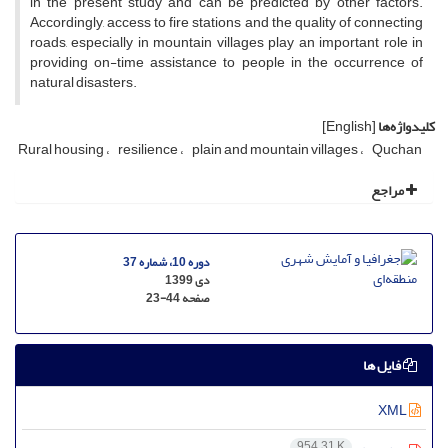
in the present study and can be predicted by other factors.
Accordingly, access to fire stations and the quality of connecting
roads, especially in mountain villages play an important role in
providing on-time assistance to people in the occurrence of
natural disasters.
کلیدواژه‌ها
[English]
Rural housing
resilience
plain and mountain villages
Quchan
مراجع
دوره 10، شماره 37
دی 1399
صفحه
23-44
فایل ها
XML
954.31 K