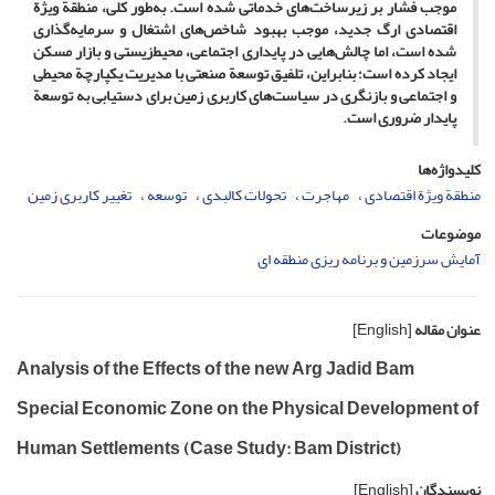
موجب فشار بر زیرساخت‌های خدماتی شده است. به‌طور کلی، منطقة ویژة
اقتصادی ارگ جدید، موجب بهبود شاخص‌های اشتغال و سرمایه‌گذاری
شده است، اما چالش‌هایی در پایداری اجتماعی، محیط‌زیستی و بازار مسکن
ایجاد کرده است؛ بنابراین، تلفیق توسعة صنعتی با مدیریت یکپارچة محیطی
و اجتماعی و بازنگری در سیاست‌های کاربری زمین برای دستیابی به توسعة
پایدار ضروری است.
کلیدواژه‌ها
منطقة ویژة اقتصادی
مهاجرت
تحولات کالبدی
توسعه
تغییر کاربری زمین
موضوعات
آمایش سرزمین و برنامه ریزی منطقه ای
عنوان مقاله
[English]
Analysis of the Effects of the new Arg Jadid Bam
Special Economic Zone on the Physical Development of
Human Settlements (Case Study: Bam District)
نویسندگان
[English]