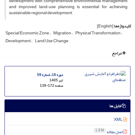
development with comprehensive environmental management
and improved land‑use planning is essential for achieving
sustainable regional development.
کلیدواژه‌ها
[English]
Special Economic Zone
Migration
Physical Transformation
Development
Land Use Change
مراجع
دوره 16، شماره 59
تیر 1405
صفحه
139-172
فایل ها
XML
1.9 M
اصل مقاله