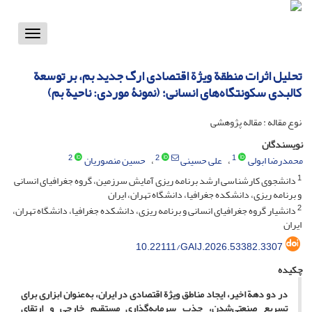
Toggle
vigation
تحلیل اثرات منطقة ویژة اقتصادی ارگ جدید بم، بر توسعة
کالبدی سکونتگاه‌های انسانی؛ (نمونۀ موردی: ناحیة بم)
نوع مقاله : مقاله پژوهشی
نویسندگان
2
2
1
محمدرضا ابولی
علی حسینی
حسین منصوریان
1
دانشجوی کارشناسی ارشد برنامه ریزی آمایش سرزمین، گروه جغرافیای انسانی
و برنامه ریزی، دانشکده جغرافیا، دانشگاه تهران، ایران
2
دانشیار گروه جغرافیای انسانی و برنامه ریزی، دانشکده جغرافیا، دانشگاه تهران،
ایران
10.22111/GAIJ.2026.53382.3307
چکیده
در دو دهة اخیر، ایجاد مناطق ویژة اقتصادی در ایران، به‌عنوان ابزاری برای
تسریع صنعتی‌شدن، جذب سرمایه‌گذاری مستقیم خارجی و ارتقای