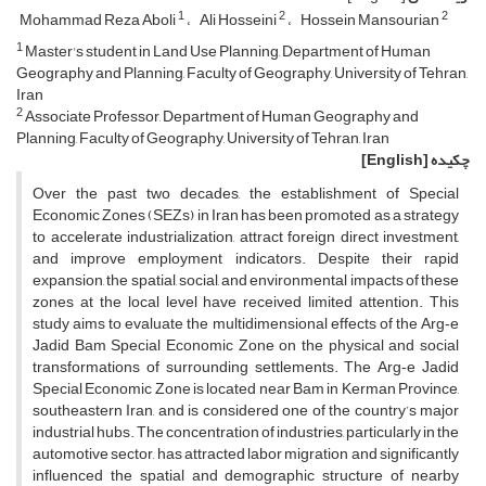
1
2
2
Mohammad Reza Aboli
Ali Hosseini
Hossein Mansourian
1
Master's student in Land Use Planning, Department of Human
Geography and Planning, Faculty of Geography, University of Tehran,
Iran
2
Associate Professor, Department of Human Geography and
Planning, Faculty of Geography, University of Tehran, Iran
چکیده
[English]
Over the past two decades, the establishment of Special
Economic Zones (SEZs) in Iran has been promoted as a strategy
to accelerate industrialization, attract foreign direct investment,
and improve employment indicators. Despite their rapid
expansion, the spatial, social, and environmental impacts of these
zones at the local level have received limited attention. This
study aims to evaluate the multidimensional effects of the Arg‑e
Jadid Bam Special Economic Zone on the physical and social
transformations of surrounding settlements. The Arg‑e Jadid
Special Economic Zone is located near Bam in Kerman Province,
southeastern Iran, and is considered one of the country’s major
industrial hubs. The concentration of industries, particularly in the
automotive sector, has attracted labor migration and significantly
influenced the spatial and demographic structure of nearby