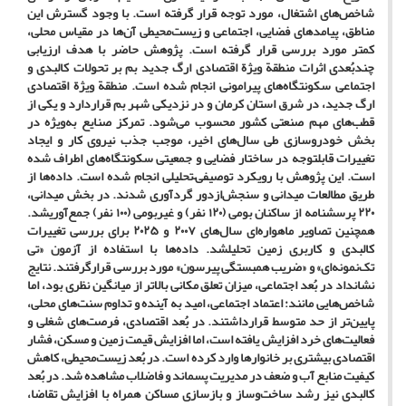
شاخص‌های اشتغال، مورد توجه قرار گرفته است. با وجود گسترش این
مناطق، پیامدهای فضایی، اجتماعی و زیست‌محیطی آن‌ها در مقیاس محلی،
کمتر مورد بررسی قرار گرفته است. پژوهش حاضر با هدف ارزیابی
چندبُعدی اثرات منطقة ویژة اقتصادی ارگ جدید بم بر تحولات کالبدی و
اجتماعی سکونتگاه‌های پیرامونی انجام شده است. منطقة ویژة اقتصادی
ارگ جدید، در شرق استان کرمان و در نزدیکی شهر بم قراردارد و یکی از
قطب‌های مهم صنعتی کشور محسوب می‌شود. تمرکز صنایع به‌ویژه در
بخش خودروسازی طی سال‌های اخیر، موجب جذب نیروی کار و ایجاد
تغییرات قابل­توجه در ساختار فضایی و جمعیتی سکونتگاه‌های اطراف شده
است. این پژوهش با رویکرد توصیفی–تحلیلی انجام شده است. داده‌ها از
طریق مطالعات میدانی و سنجش‌ازدور گردآوری شدند. در بخش میدانی،
۲۲۰ پرسش­نامه از ساکنان بومی (۱۲۰ نفر) و غیربومی (۱۰۰ نفر) جمع‌آوری­شد.
همچنین تصاویر ماهواره‌ای سال‌های ۲۰۰۷ و ۲۰۲۵ برای بررسی تغییرات
کالبدی و کاربری زمین تحلیل­شد. داده‌ها با استفاده از آزمون «تی
تک‌نمونه‌ای» و «ضریب همبستگی پیرسون» مورد بررسی قرارگرفتند. نتایج
نشان­داد در بُعد اجتماعی، میزان تعلق مکانی بالاتر از میانگین نظری بود، اما
شاخص‌هایی مانند: اعتماد اجتماعی، امید به آینده و تداوم سنت‌های محلی،
پایین‌تر از حد متوسط قرارداشتند. در بُعد اقتصادی، فرصت‌های شغلی و
فعالیت‌های خرد افزایش یافته است، اما افزایش قیمت زمین و مسکن، فشار
اقتصادی بیشتری بر خانوارها وارد کرده است. در بُعد زیست‌محیطی، کاهش
کیفیت منابع آب و ضعف در مدیریت پسماند و فاضلاب مشاهده شد. در بُعد
کالبدی نیز رشد ساخت‌وساز و بازسازی مساکن همراه با افزایش تقاضا،