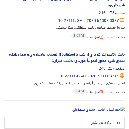
شهرداری‌ها
صفحه
173-216
10.22111/GAIJ.2026.54302.3327
بهروز محمدرضاپور؛ ناصر سلطانی؛ مینا حسینی
1.69 M
مشاهده مقاله
اصل مقاله
پایش تغییرات کاربری اراضی با استفاده از تصاویر ماهواره‌ای و مدل طبقه
بندی شیء محور (نمونۀ موردی: دشت مهران)
صفحه
217-248
10.22111/GAIJ.2026.49111.3214
امین محمدی؛ مرزبان فرامرزی؛ حسن فتحی زاد؛ رضا امیدی پور
2.4 M
مشاهده مقاله
اصل مقاله
مقالات آماده انتشار