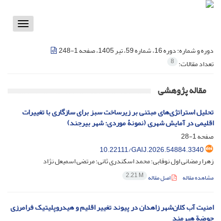
Toggle
vigation
دوره و شماره:
دوره 16، شماره 59، تیر 1405، صفحه 1-248
8
تعداد مقالات:
مقاله پژوهشی
تحلیل استراتژی‌های مبتنی بر زیرساخت سبز برای سازگاری با تغییرات
اقلیمی در آمایش شهری (نمونۀ موردی: شهر بیرجند)
صفحه
1-28
10.22111/GAIJ.2026.54884.3340
زهرا رمضانی اول نوقابی؛ محمد اسکندری ثانی؛ مرتضی اسمیعل نژاد
2.21 M
مشاهده مقاله
اصل مقاله
امنیت آب کلان‌شهر زاهدان در پیوند تغییر اقلیم و هیدروپلیتیک فرامرزی
حوضة هیرمند