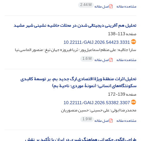
2.44 M
مشاهده مقاله
اصل مقاله
تحلیل هم آفرینی دیجیتالی شدن در محلات حاشیه نشینی شهر مشهد
صفحه
113-138
10.22111/GAIJ.2026.54423.3331
سارا جلالیه؛ علی منظم اسماعیل‌پور؛ ثریا فیروزه جهان تیغ؛ منصور الماسی نیا
1.6 M
مشاهده مقاله
اصل مقاله
تحلیل اثرات منطقة ویژة اقتصادی ارگ جدید بم، بر توسعة کالبدی
سکونتگاه‌های انسانی؛ (نمونۀ موردی: ناحیة بم)
صفحه
139-172
10.22111/GAIJ.2026.53382.3307
محمدرضا ابولی؛ علی حسینی؛ حسین منصوریان
1.9 M
مشاهده مقاله
اصل مقاله
طراحی الگوی حکمرانی هماهنگ شهری در ایران با تأکید بر نقش